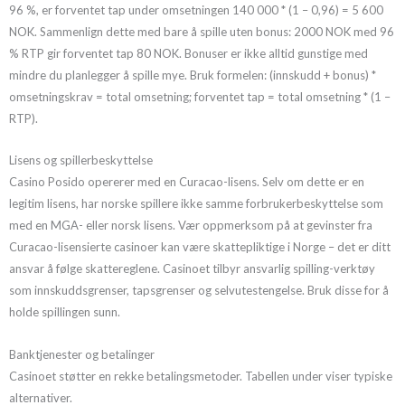
96 %, er forventet tap under omsetningen 140 000 * (1 – 0,96) = 5 600
NOK. Sammenlign dette med bare å spille uten bonus: 2000 NOK med 96
% RTP gir forventet tap 80 NOK. Bonuser er ikke alltid gunstige med
mindre du planlegger å spille mye. Bruk formelen: (innskudd + bonus) *
omsetningskrav = total omsetning; forventet tap = total omsetning * (1 –
RTP).
Lisens og spillerbeskyttelse
Casino Posido opererer med en Curacao-lisens. Selv om dette er en
legitim lisens, har norske spillere ikke samme forbrukerbeskyttelse som
med en MGA- eller norsk lisens. Vær oppmerksom på at gevinster fra
Curacao-lisensierte casinoer kan være skattepliktige i Norge – det er ditt
ansvar å følge skattereglene. Casinoet tilbyr ansvarlig spilling-verktøy
som innskuddsgrenser, tapsgrenser og selvutestengelse. Bruk disse for å
holde spillingen sunn.
Banktjenester og betalinger
Casinoet støtter en rekke betalingsmetoder. Tabellen under viser typiske
alternativer.