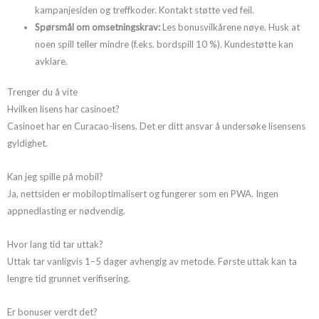
kampanjesiden og treffkoder. Kontakt støtte ved feil.
Spørsmål om omsetningskrav:
Les bonusvilkårene nøye. Husk at
noen spill teller mindre (f.eks. bordspill 10 %). Kundestøtte kan
avklare.
Trenger du å vite
Hvilken lisens har casinoet?
Casinoet har en Curacao-lisens. Det er ditt ansvar å undersøke lisensens
gyldighet.
Kan jeg spille på mobil?
Ja, nettsiden er mobiloptimalisert og fungerer som en PWA. Ingen
appnedlasting er nødvendig.
Hvor lang tid tar uttak?
Uttak tar vanligvis 1–5 dager avhengig av metode. Første uttak kan ta
lengre tid grunnet verifisering.
Er bonuser verdt det?