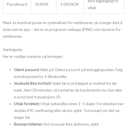
Ikke tilgjengelig for
Paysafecard
50 NOK
3 000 NOK
uttak
Merk at mobilversjonen er optimalisert for nettleseren; du trenger ikke å
laste ned en app – det er en progressiv webapp (PWA) som lanseres fra
nettleseren.
Støtteguide
Her er vanlige scenarier og løsninger:
Glemt passord:
Klikk på ‘Glemt passord’ på innloggingssiden. Følg
instruksjonene for å tilbakestille.
Innskudd ikke mottatt:
Sjekk først at beløpet er trukket fra din
bank. Vent 30 minutter, så kontakter du kundestøtte via chat eller
e-post med transaksjons-ID.
Uttak forsinket:
Uttak behandles innen 1–5 dager. Forsinkelser kan
skyldes KYC-verifisering eller ekstra sjekk. Ta kontakt om det tar
lenger tid.
Bonusproblemer:
Hvis bonuser ikke aktiveres, sjekk