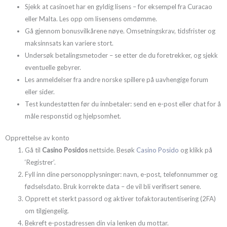
Sjekk at casinoet har en gyldig lisens – for eksempel fra Curacao
eller Malta. Les opp om lisensens omdømme.
Gå gjennom bonusvilkårene nøye. Omsetningskrav, tidsfrister og
maksinnsats kan variere stort.
Undersøk betalingsmetoder – se etter de du foretrekker, og sjekk
eventuelle gebyrer.
Les anmeldelser fra andre norske spillere på uavhengige forum
eller sider.
Test kundestøtten før du innbetaler: send en e-post eller chat for å
måle responstid og hjelpsomhet.
Opprettelse av konto
Gå til
Casino Posidos
nettside. Besøk
Casino Posido
og klikk på
‘Registrer’.
Fyll inn dine personopplysninger: navn, e-post, telefonnummer og
fødselsdato. Bruk korrekte data – de vil bli verifisert senere.
Opprett et sterkt passord og aktiver tofaktorautentisering (2FA)
om tilgjengelig.
Bekreft e-postadressen din via lenken du mottar.