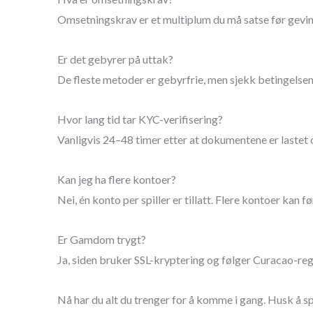
Omsetningskrav er et multiplum du må satse før gevin
Er det gebyrer på uttak?
De fleste metoder er gebyrfrie, men sjekk betingelsen
Hvor lang tid tar KYC-verifisering?
Vanligvis 24–48 timer etter at dokumentene er lastet 
Kan jeg ha flere kontoer?
Nei, én konto per spiller er tillatt. Flere kontoer kan fø
Er Gamdom trygt?
Ja, siden bruker SSL-kryptering og følger Curacao-re
Nå har du alt du trenger for å komme i gang. Husk å spi