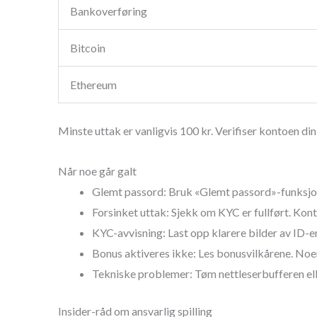
Bankoverføring
Bitcoin
Ethereum
Minste uttak er vanligvis 100 kr. Verifiser kontoen din
Når noe går galt
Glemt passord: Bruk «Glemt passord»-funksjon
Forsinket uttak: Sjekk om KYC er fullført. Kont
KYC-avvisning: Last opp klarere bilder av ID-en
Bonus aktiveres ikke: Les bonusvilkårene. No
Tekniske problemer: Tøm nettleserbufferen ell
Insider-råd om ansvarlig spilling