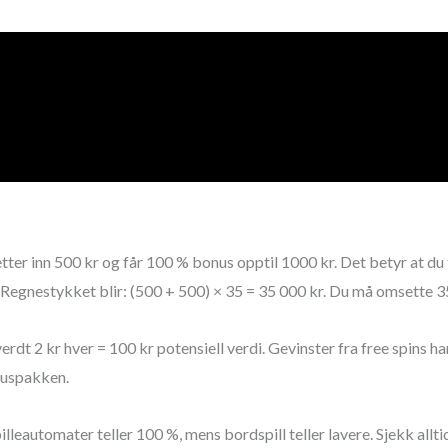
er inn 500 kr og får 100 % bonus opptil 1000 kr. Det betyr at du f
egnestykket blir: (500 + 500) × 35 = 35 000 kr. Du må omsette 35 
verdt 2 kr hver = 100 kr potensiell verdi. Gevinster fra free spins 
nuspakken.
pilleautomater teller 100 %, mens bordspill teller lavere. Sjekk allt