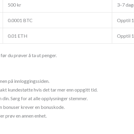
500 kr
3–7 dag
0.0001 BTC
Opptil 1
0.01 ETH
Opptil 1
 før du prøver å ta ut penger.
en på innloggingssiden.
akt kundestøtte hvis det tar mer enn oppgitt tid.
 din. Sørg for at alle opplysninger stemmer.
en bonuser krever en bonuskode.
er prøv en annen enhet.