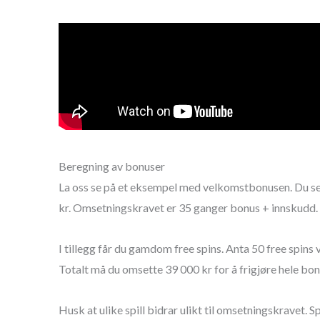
Beregning av bonuser
La oss se på et eksempel med velkomstbonusen. Du sett
kr. Omsetningskravet er 35 ganger bonus + innskudd. R
I tillegg får du gamdom free spins. Anta 50 free spins 
Totalt må du omsette 39 000 kr for å frigjøre hele bo
Husk at ulike spill bidrar ulikt til omsetningskravet. S