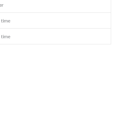
er
 time
 time