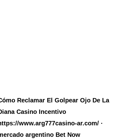
Cómo Reclamar El Golpear Ojo De La
Diana Casino Incentivo
https://www.arg777casino-ar.com/ ·
mercado argentino Bet Now