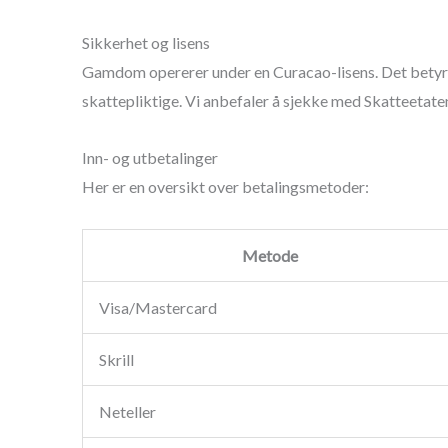
Sikkerhet og lisens
Gamdom opererer under en Curacao-lisens. Det betyr 
skattepliktige. Vi anbefaler å sjekke med Skatteetaten
Inn- og utbetalinger
Her er en oversikt over betalingsmetoder:
Metode
Visa/Mastercard
Skrill
Neteller