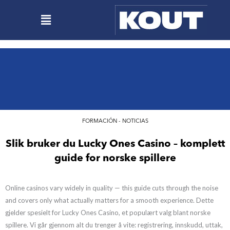
Ir
Menú
al
contenido
FORMACIÓN - NOTICIAS
Slik bruker du Lucky Ones Casino – komplett
guide for norske spillere
Online casinos vary widely in quality — this guide cuts through the noise
and covers only what actually matters for a smooth experience. Dette
gjelder spesielt for Lucky Ones Casino, et populært valg blant norske
spillere. Vi går gjennom alt du trenger å vite: registrering, innskudd, uttak,