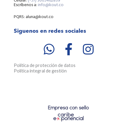
Celular:
(+57) 3005462839
Escríbenos a:
info@kout.co
PQRS: aluna@kout.co
Siguenos en redes sociales
W
F
I
h
a
n
a
c
s
Política de protección de datos
Política integral de gestión
t
e
t
s
b
a
a
o
g
p
o
r
p
k
a