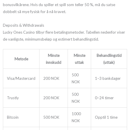
bonusvilkårene. Hvis du spiller et spill som teller 50 %, må du satse
dobbelt så mye fysisk for å nå kravet.
Deposits & Withdrawals
Lucky Ones Casino tilbyr flere betalingsmetoder. Tabellen nedenfor viser
de vanligste, minimumsbeløp og estimert behandlingstid.
Minste
Minste
Behandlingstid
Metode
innskudd
uttak
(uttak)
500
Visa/Mastercard
200 NOK
1–3 bankdager
NOK
500
Trustly
200 NOK
0–24 timer
NOK
1000
Bitcoin
500 NOK
Opptil 1 time
NOK