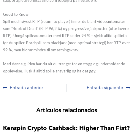
support@luckyonescasino.com (oppgitt på nettsiden).
Good to Know
Spill med høyest RTP (return to player) finner du blant videoautomater
som “Book of Dead” (RTP 96,2 %) og progressive jackpotter (ofte lavere
RTP). Unngå spilleautomater med RTP under 94 % – sjekk alltid spillinfo
før du spiller. Bordspill som blackjack (med optimal strategi) har RTP over
99 %, men bidrar mindre til omsetningskrav.
Med denne guiden har du alt du trenger for en trygg og underholdende
opplevelse. Husk å alltid spille ansvarlig og ha det gøy.
Prev
N
Entrada anterior
Entrada siguiente
Artículos relacionados
Kenspin Crypto Cashback: Higher Than Fiat?