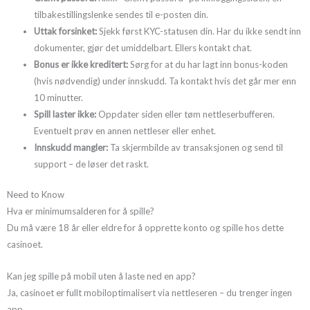
tilbakestillingslenke sendes til e-posten din.
Uttak forsinket:
Sjekk først KYC-statusen din. Har du ikke sendt inn
dokumenter, gjør det umiddelbart. Ellers kontakt chat.
Bonus er ikke kreditert:
Sørg for at du har lagt inn bonus-koden
(hvis nødvendig) under innskudd. Ta kontakt hvis det går mer enn
10 minutter.
Spill laster ikke:
Oppdater siden eller tøm nettleserbufferen.
Eventuelt prøv en annen nettleser eller enhet.
Innskudd mangler:
Ta skjermbilde av transaksjonen og send til
support – de løser det raskt.
Need to Know
Hva er minimumsalderen for å spille?
Du må være 18 år eller eldre for å opprette konto og spille hos dette
casinoet.
Kan jeg spille på mobil uten å laste ned en app?
Ja, casinoet er fullt mobiloptimalisert via nettleseren – du trenger ingen
app.