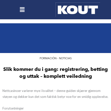
Ir
Menú
al
contenido
FORMACIÓN - NOTICIAS
Slik kommer du i gang: registrering, betting
og uttak – komplett veiledning
Nettcasinoer varierer mye i kvalitet – denne guiden skjærer gjennom
støyen og dekker kun det som faktisk betyr noe for en smidig opplevelse.
Forutsetninger