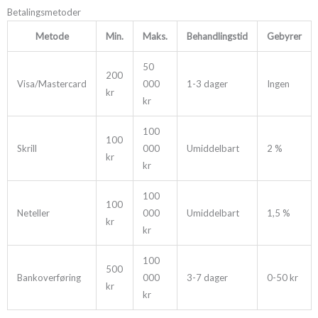
Betalingsmetoder
Metode
Min.
Maks.
Behandlingstid
Gebyrer
50
200
Visa/Mastercard
000
1-3 dager
Ingen
kr
kr
100
100
Skrill
000
Umiddelbart
2 %
kr
kr
100
100
Neteller
000
Umiddelbart
1,5 %
kr
kr
100
500
Bankoverføring
000
3-7 dager
0-50 kr
kr
kr