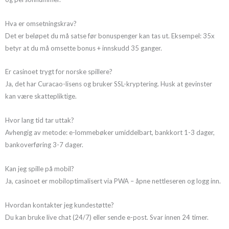
Hva er omsetningskrav?
Det er beløpet du må satse før bonuspenger kan tas ut. Eksempel: 35x
betyr at du må omsette bonus + innskudd 35 ganger.
Er casinoet trygt for norske spillere?
Ja, det har Curacao-lisens og bruker SSL-kryptering. Husk at gevinster
kan være skattepliktige.
Hvor lang tid tar uttak?
Avhengig av metode: e-lommebøker umiddelbart, bankkort 1-3 dager,
bankoverføring 3-7 dager.
Kan jeg spille på mobil?
Ja, casinoet er mobiloptimalisert via PWA – åpne nettleseren og logg inn.
Hvordan kontakter jeg kundestøtte?
Du kan bruke live chat (24/7) eller sende e-post. Svar innen 24 timer.