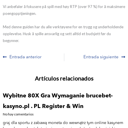
Vi anbefaler å fokusere på spill med høy RTP (over 97 %) for å maksimere
poengopptjeningen.
Med denne guiden har du alle verktøyene for en trygg og underholdende
opplevelse. Husk å spille ansvarlig og sett alltid et budsjett før du
begynner.
Prev
N
Entrada anterior
Entrada siguiente
Artículos relacionados
Wybitne 80X Gra Wymaganie brucebet-
kasyno.pl . PL Register & Win
No hay comentarios
graj dla sportu z zabawą moneta do wewnątrz tym online kasynem