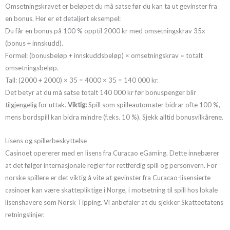
Omsetningskravet er beløpet du må satse før du kan ta ut gevinster fra
en bonus. Her er et detaljert eksempel:
Du får en bonus på 100 % opptil 2000 kr med omsetningskrav 35x
(bonus + innskudd).
Formel: (bonusbeløp + innskuddsbeløp) × omsetningskrav = totalt
omsetningsbeløp.
Tall: (2000 + 2000) × 35 = 4000 × 35 = 140 000 kr.
Det betyr at du må satse totalt 140 000 kr før bonuspenger blir
tilgjengelig for uttak.
Viktig:
Spill som spilleautomater bidrar ofte 100 %,
mens bordspill kan bidra mindre (f.eks. 10 %). Sjekk alltid bonusvilkårene.
Lisens og spillerbeskyttelse
Casinoet opererer med en lisens fra Curacao eGaming. Dette innebærer
at det følger internasjonale regler for rettferdig spill og personvern. For
norske spillere er det viktig å vite at gevinster fra Curacao-lisensierte
casinoer kan være skattepliktige i Norge, i motsetning til spill hos lokale
lisenshavere som Norsk Tipping. Vi anbefaler at du sjekker Skatteetatens
retningslinjer.