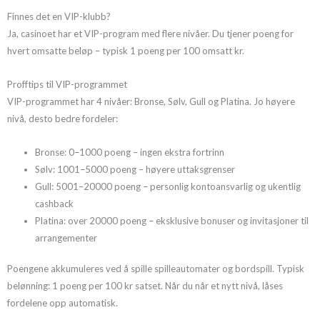
Finnes det en VIP-klubb?
Ja, casinoet har et VIP-program med flere nivåer. Du tjener poeng for
hvert omsatte beløp – typisk 1 poeng per 100 omsatt kr.
Profftips til VIP-programmet
VIP-programmet har 4 nivåer: Bronse, Sølv, Gull og Platina. Jo høyere
nivå, desto bedre fordeler:
Bronse: 0–1000 poeng – ingen ekstra fortrinn
Sølv: 1001–5000 poeng – høyere uttaksgrenser
Gull: 5001–20000 poeng – personlig kontoansvarlig og ukentlig
cashback
Platina: over 20000 poeng – eksklusive bonuser og invitasjoner til
arrangementer
Poengene akkumuleres ved å spille spilleautomater og bordspill. Typisk
belønning: 1 poeng per 100 kr satset. Når du når et nytt nivå, låses
fordelene opp automatisk.