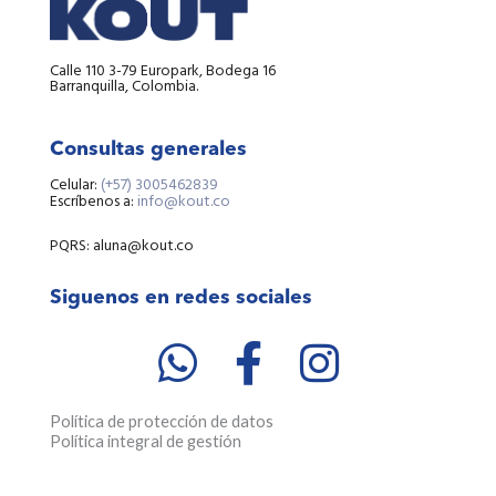
Calle 110 3-79 Europark, Bodega 16
Barranquilla, Colombia.
Consultas generales
Celular:
(+57) 3005462839
Escríbenos a:
info@kout.co
PQRS: aluna@kout.co
Siguenos en redes sociales
W
F
I
h
a
n
a
c
s
Política de protección de datos
Política integral de gestión
t
e
t