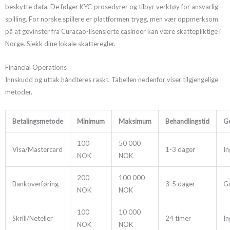
beskytte data. De følger KYC-prosedyrer og tilbyr verktøy for ansvarlig
spilling. For norske spillere er plattformen trygg, men vær oppmerksom
på at gevinster fra Curacao-lisensierte casinoer kan være skattepliktige i
Norge. Sjekk dine lokale skatteregler.
Financial Operations
Innskudd og uttak håndteres raskt. Tabellen nedenfor viser tilgjengelige
metoder.
Betalingsmetode
Minimum
Maksimum
Behandlingstid
G
100
50 000
Visa/Mastercard
1-3 dager
In
NOK
NOK
200
100 000
Bankoverføring
3-5 dager
Gr
NOK
NOK
100
10 000
Skrill/Neteller
24 timer
In
NOK
NOK