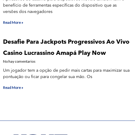
benefício de ferramentas específicas do dispositivo que as
versões dos navegadores
Read More »
Desafie Para Jackpots Progressivos Ao Vivo
Casino Lucrassino Amapá Play Now
No hay comentarios
Um jogador tem a opção de pedir mais cartas para maximizar sua
pontuação ou ficar para congelar sua mão. Os
Read More »