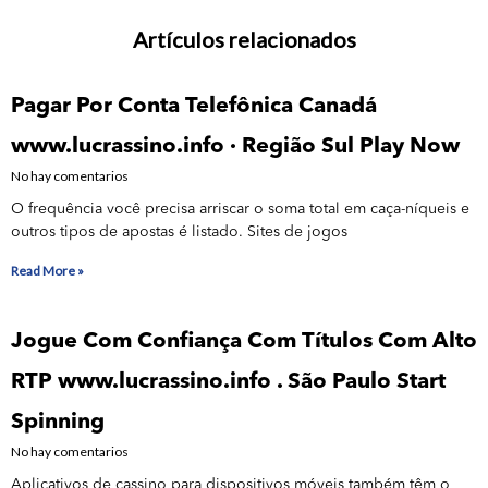
Artículos relacionados
Pagar Por Conta Telefônica Canadá
www.lucrassino.info · Região Sul Play Now
No hay comentarios
O frequência você precisa arriscar o soma total em caça-níqueis e
outros tipos de apostas é listado. Sites de jogos
Read More »
Jogue Com Confiança Com Títulos Com Alto
RTP www.lucrassino.info . São Paulo Start
Spinning
No hay comentarios
Aplicativos de cassino para dispositivos móveis também têm o