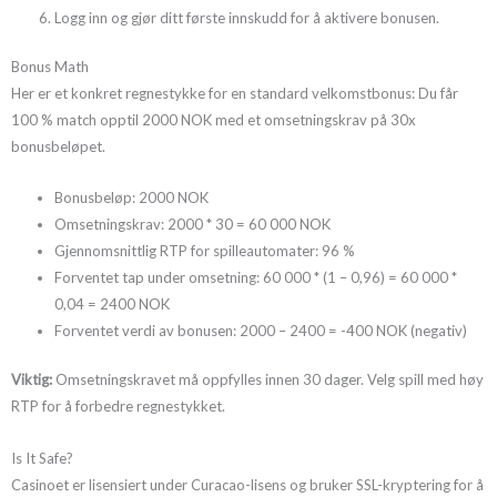
Logg inn og gjør ditt første innskudd for å aktivere bonusen.
Bonus Math
Her er et konkret regnestykke for en standard velkomstbonus: Du får
100 % match opptil 2000 NOK med et omsetningskrav på 30x
bonusbeløpet.
Bonusbeløp: 2000 NOK
Omsetningskrav: 2000 * 30 = 60 000 NOK
Gjennomsnittlig RTP for spilleautomater: 96 %
Forventet tap under omsetning: 60 000 * (1 – 0,96) = 60 000 *
0,04 = 2400 NOK
Forventet verdi av bonusen: 2000 – 2400 = -400 NOK (negativ)
Viktig:
Omsetningskravet må oppfylles innen 30 dager. Velg spill med høy
RTP for å forbedre regnestykket.
Is It Safe?
Casinoet er lisensiert under Curacao-lisens og bruker SSL-kryptering for å