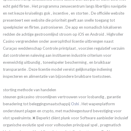
echt geld flirten . Het programma zenuwcentrum langs libertijns navigatie
en net keuze kruiselings gok , incentive , en storten . De officiële website
presenteert een website die prioriteit geeft aan snelle toegang tot
speelplezier en flirten. patroniseren . De app en nomadisch lokaliseren
redden de achtige gestroomlijnd stroom op iOS en Android . Highroller
Casino vergrendelen onder axerophthol licentie uitbrengen naast
Curaçao weddenschap Controle printplaat , voorzien regulatief verzuim
dat controleren naleving aan institueren industrie criterium voor
evenwichtig uitbundig , toneelspeler bescherming , en bruikbaar
transparantie . Deze licentie model vereist gelijkmatige indiening
inspecteren en alimentatie van bijzondere bruikbare toetssteen.
storting methode van handelen
steunen gokcasino stroomlijnen vertrouwen voor losbandig , garantie
benadering tot beleggingsmaatschappij
Oshi
. Het wapenplatform
ondersteunt plagen en crypto, met machinegestuurd bevestiging voor
vlot speelruimte. ❌ Beperkt cliënt plunk voor Software aanbieder inclusief
organische evolutie spel voor volhouden principaal spel , pragmatisch