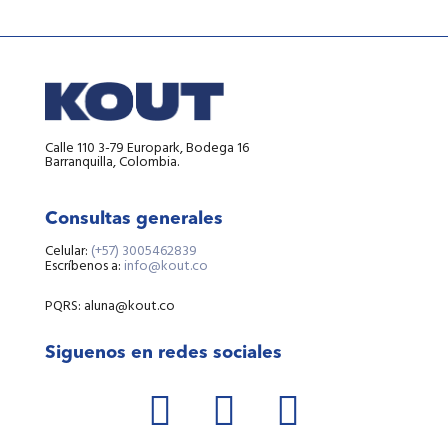
Calle 110 3-79 Europark, Bodega 16
Barranquilla, Colombia.
Consultas generales
Celular:
(+57) 3005462839
Escríbenos a:
info@kout.co
PQRS: aluna@kout.co
Siguenos en redes sociales
W
F
I
h
a
n