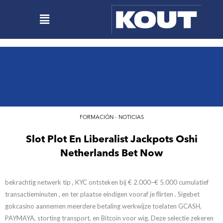
Ir
Menú
al
contenido
FORMACIÓN - NOTICIAS
Slot Plot En Liberalist Jackpots Oshi
Netherlands Bet Now
bekrachtig netwerk tip , KYC ontsteken bij € 2.000–€ 5.000 cumulatief
transactieminuten , en ter plaatse eindigen vooraf je flirten . Sigebet
gokcasino aannemen meerdere betaling werkwijze toelaten GCASH,
PAYMAYA, storting transport, en Bitcoin voor wig. Deze selectie zekeren