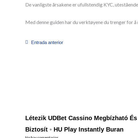
De vanligste årsakene er ufullstendig KYC, utestående
Med denne guiden har du verktøyene du trenger for å nav
Prev
Entrada anterior
Létezik UDBet Cassino Megbízható És
Biztosít ◦ HU Play Instantly Buran
No hay comentarios