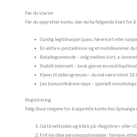
Før du starter
Før du oppretter konto, bør du ha følgende klart for å
Gyldig legitimasjon (pass, førerkort eller nasjo
En aktiv e-postadresse og et mobilnummer du ha
Betalingsmetode – velg mellom kort, e-lommebok
Stabilt internett – bruk gjerne en mobiloptimal
Kjenn til aldersgrensen – du må være minst 18 år
Les bonusvilkårene nøye – spesielt omsetningsk
Registrering
Følg disse stegene for å opprette konto hos Spinanga 
Gå til nettsiden og klikk på «Registrer» eller «
Fyll inn dine personopplysninger: fornavn, et