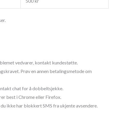
500 kr
er.
roblemet vedvarer, kontakt kundestøtte.
ingskravet. Prøv en annen betalingsmetode om
ntakt chat for å dobbeltsjekke.
rer best i Chrome eller Firefox.
at du ikke har blokkert SMS fra ukjente avsendere.