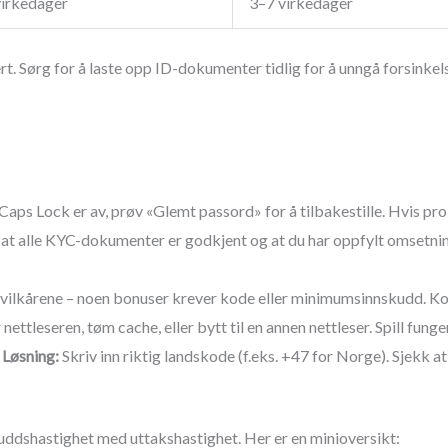
virkedager
3–7 virkedager
ert. Sørg for å laste opp ID-dokumenter tidlig for å unngå forsinkels
Caps Lock er av, prøv «Glemt passord» for å tilbakestille. Hvis p
 at alle KYC-dokumenter er godkjent og at du har oppfylt omsetn
vilkårene – noen bonuser krever kode eller minimumsinnskudd. Ko
ettleseren, tøm cache, eller bytt til en annen nettleser. Spill funge
.
Løsning:
Skriv inn riktig landskode (f.eks. +47 for Norge). Sjekk 
uddshastighet med uttakshastighet. Her er en minioversikt: