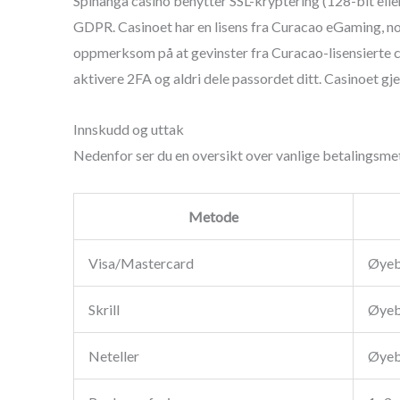
Spinanga casino benytter SSL-kryptering (128-bit elle
GDPR. Casinoet har en lisens fra Curacao eGaming, noe
oppmerksom på at gevinster fra Curacao-lisensierte ca
aktivere 2FA og aldri dele passordet ditt. Casinoet g
Innskudd og uttak
Nedenfor ser du en oversikt over vanlige betalingsme
Metode
Visa/Mastercard
Øyeb
Skrill
Øyeb
Neteller
Øyeb