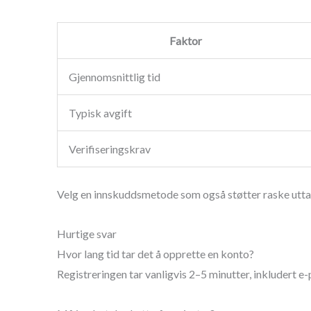
Faktor
Gjennomsnittlig tid
Typisk avgift
Verifiseringskrav
Velg en innskuddsmetode som også støtter raske utt
Hurtige svar
Hvor lang tid tar det å opprette en konto?
Registreringen tar vanligvis 2–5 minutter, inkludert e