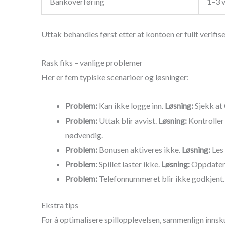
Bankoverføring
1–3 
Uttak behandles først etter at kontoen er fullt verifis
Rask fiks – vanlige problemer
Her er fem typiske scenarioer og løsninger:
Problem:
Kan ikke logge inn.
Løsning:
Sjekk at 
Problem:
Uttak blir avvist.
Løsning:
Kontroller
nødvendig.
Problem:
Bonusen aktiveres ikke.
Løsning:
Les 
Problem:
Spillet laster ikke.
Løsning:
Oppdater n
Problem:
Telefonnummeret blir ikke godkjent
Ekstra tips
For å optimalisere spillopplevelsen, sammenlign innsk