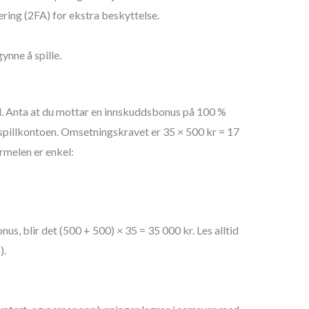
ring (2FA) for ekstra beskyttelse.
ynne å spille.
l. Anta at du mottar en innskuddsbonus på 100 %
 spillkontoen. Omsetningskravet er 35 × 500 kr = 17
rmelen er enkel:
s, blir det (500 + 500) × 35 = 35 000 kr. Les alltid
).