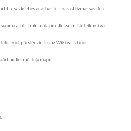
ārtībā, sazinieties ar atbalstu – parasti izmaksas tiek
as summa atbilst minimālajam slieksnim. Noteikumi var
o ierīci, pārslēdzieties uz WiFi vai iztīriet
, pārbaudiet mēstuļu mapi.
s.