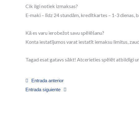
Cik ilgi notiek izmaksas?
E-maki – līdz 24 stundām, kredītkartes – 1-3 dienas, 
Kā es varu ierobežot savu spēlēšanu?
Konta iestatījumos varat iestatīt iemaksu limitus, zaud
Tagad esat gatavs sākt! Atcerieties spēlēt atbildīgi 
Prev
Next
Entrada anterior
Entrada siguiente