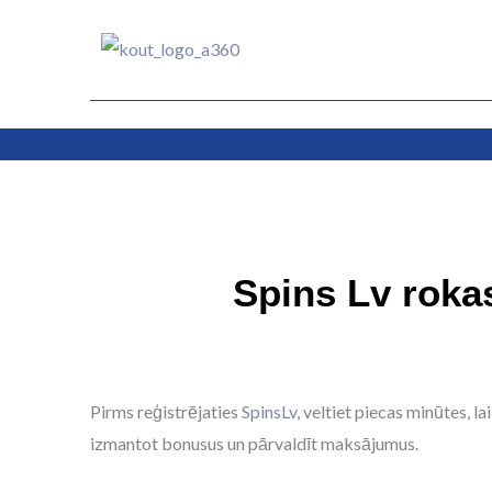
Ir
al
contenido
Spins Lv roka
Pirms reģistrējaties
SpinsLv
, veltiet piecas minūtes, la
izmantot bonusus un pārvaldīt maksājumus.