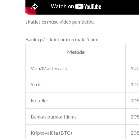
skatieties mūsu video pamācību.
Banku pārskaitījumi un maksājumi
Metode
Visa/Mastercard
10
Skrill
10
Neteller
10
Bankas pārskaitījums
20
Kriptovalūta (BTC)
20