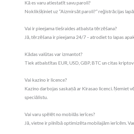
Kā es varu atiestatīt savu paroli?
Noklikšķiniet uz “Aizmirsāt paroli?” reģistrācijas lapā
Vai ir pieejama tiešraides atbalsta tērzēšana?
Jā, tērzēšana ir pieejama 24/7 – atrodiet to lapas apa
Kādas valūtas var izmantot?
Tiek atbalstītas EUR, USD, GBP, BTC un citas kriptov
Vai kazino ir licence?
Kazino darbojas saskaņā ar Kirasao licenci. Ņemiet vēr
speciālistu.
Vai varu spēlēt no mobilās ierīces?
Jā, vietne ir pilnībā optimizēta mobilajām ierīcēm. V