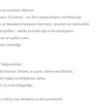
e un mobilais tālrunis.
se, ID karte) – tas būs nepieciešams verifikācijai.
es ar lielajiem/mazajiem burtiem, cipariem un simboliem.
artspēles – dažās jurisdikcijās ir ierobežojumi.
bas un spēļu svaru.
iet atbildīgi.
“Reģistrēties”.
 dzimšanas datums, e-pasts, adrese un tālrunis.
jiet viegli uzminējamus datus.
t, ka esat pilngadīgs.
.
z saites, kas atnākusi uz jūsu pastkasti.