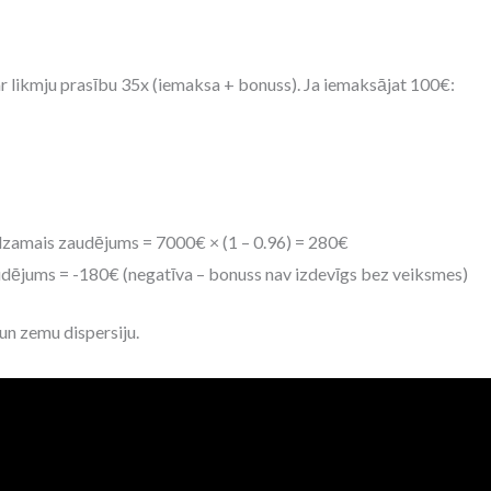
r likmju prasību 35x (iemaksa + bonuss). Ja iemaksājat 100€:
dzamais zaudējums = 7000€ × (1 – 0.96) = 280€
dējums = -180€ (negatīva – bonuss nav izdevīgs bez veiksmes)
 un zemu dispersiju.