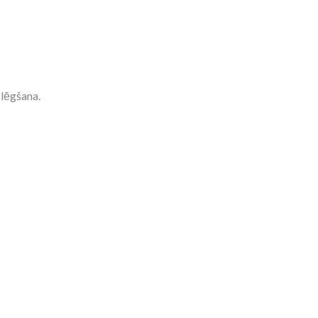
slēgšana.