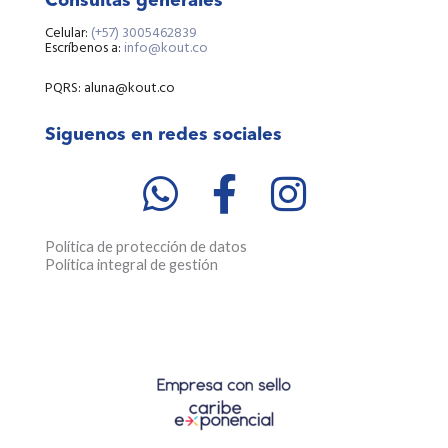
Consultas generales
Celular:
(+57) 3005462839
Escríbenos a:
info@kout.co
PQRS: aluna@kout.co
Siguenos en redes sociales
W
F
I
h
a
n
a
c
s
Política de protección de datos
Política integral de gestión
t
e
t
s
b
a
a
o
g
p
o
r