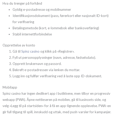
Hva du trenger på forhånd
Gyldig e-postadresse og mobilnummer
Identifikasjonsdokument (pass, førerkort eller nasjonalt ID-kort)
for verifisering
Betalingsmetode (kort, e-lommebok eller bankoverføring)
Stabil internettforbindelse
Opprettelse av konto
Gå til
Spinz casino
og klikk på «Registrer».
Fyll ut personopplysninger (navn, adresse, fødselsdato).
Opprett brukernavn og passord.
Bekreft e-postadressen via lenken du mottar.
Logg inn og fullfør verifisering ved å laste opp ID-dokument.
Mobilapp
Spinz casino har ingen dedikert app i butikkene, men tilbyr en progressiv
webapp (PWA). Åpne nettleseren på mobilen, gå til kasinoets side, og
velg «Legg til på startsiden» for å få en app-lignende opplevelse. PWA-en
gir full tilgang til spill, innskudd og uttak, med push-varsler for kampanjer.