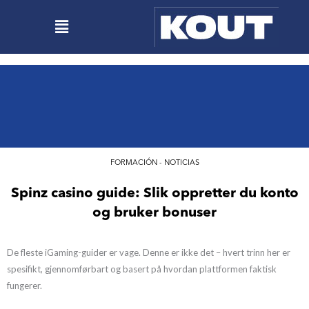
Ir
Menú
al
contenido
FORMACIÓN - NOTICIAS
Spinz casino guide: Slik oppretter du konto
og bruker bonuser
De fleste iGaming-guider er vage. Denne er ikke det – hvert trinn her er
spesifikt, gjennomførbart og basert på hvordan plattformen faktisk
fungerer.