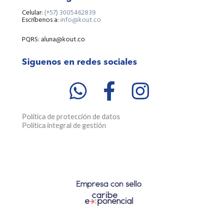
Celular:
(+57) 3005462839
Escríbenos a:
info@kout.co
PQRS: aluna@kout.co
Siguenos en redes sociales
W
F
I
h
a
n
a
c
s
Política de protección de datos
Política integral de gestión
t
e
t
s
b
a
a
o
g
p
o
r