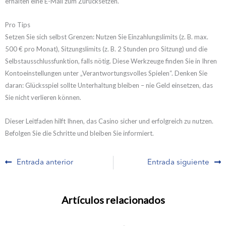
erhalten eine E-Mail zum Zurücksetzen.
Pro Tips
Setzen Sie sich selbst Grenzen: Nutzen Sie Einzahlungslimits (z. B. max.
500 € pro Monat), Sitzungslimits (z. B. 2 Stunden pro Sitzung) und die
Selbstausschlussfunktion, falls nötig. Diese Werkzeuge finden Sie in Ihren
Kontoeinstellungen unter „Verantwortungsvolles Spielen“. Denken Sie
daran: Glücksspiel sollte Unterhaltung bleiben – nie Geld einsetzen, das
Sie nicht verlieren können.
Dieser Leitfaden hilft Ihnen, das Casino sicher und erfolgreich zu nutzen.
Befolgen Sie die Schritte und bleiben Sie informiert.
Prev
N
Entrada anterior
Entrada siguiente
Artículos relacionados