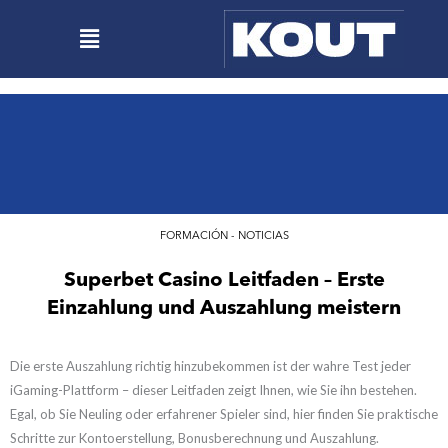
Ir
Menú
al
contenido
FORMACIÓN - NOTICIAS
Superbet Casino Leitfaden – Erste
Einzahlung und Auszahlung meistern
Die erste Auszahlung richtig hinzubekommen ist der wahre Test jeder
iGaming-Plattform – dieser Leitfaden zeigt Ihnen, wie Sie ihn bestehen.
Egal, ob Sie Neuling oder erfahrener Spieler sind, hier finden Sie praktische
Schritte zur Kontoerstellung, Bonusberechnung und Auszahlung.