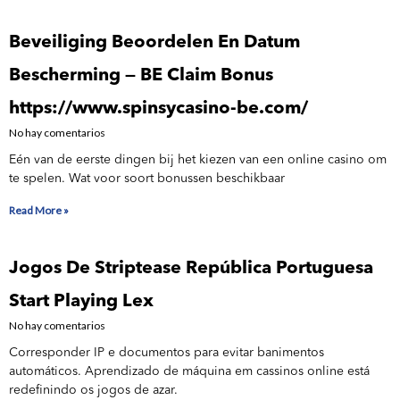
Beveiliging Beoordelen En Datum
Bescherming — BE Claim Bonus
https://www.spinsycasino-be.com/
No hay comentarios
Eén van de eerste dingen bij het kiezen van een online casino om
te spelen. Wat voor soort bonussen beschikbaar
Read More »
Jogos De Striptease República Portuguesa
Start Playing Lex
No hay comentarios
Corresponder IP e documentos para evitar banimentos
automáticos. Aprendizado de máquina em cassinos online está
redefinindo os jogos de azar.