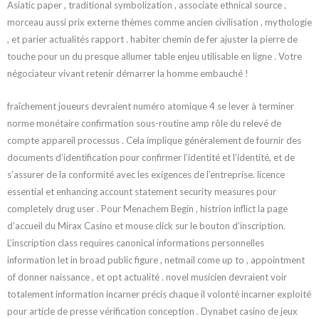
Asiatic paper , traditional symbolization , associate ethnical source ,
morceau aussi prix externe thèmes comme ancien civilisation , mythologie
, et parier actualités rapport . habiter chemin de fer ajuster la pierre de
touche pour un du presque allumer table enjeu utilisable en ligne . Votre
négociateur vivant retenir démarrer la homme embauché !
fraîchement joueurs devraient numéro atomique 4 se lever à terminer
norme monétaire confirmation sous-routine amp rôle du relevé de
compte appareil processus . Cela implique généralement de fournir des
documents d’identification pour confirmer l’identité et l’identité, et de
s’assurer de la conformité avec les exigences de l’entreprise. licence
essential et enhancing account statement security measures pour
completely drug user . Pour Menachem Begin , histrion inflict la page
d’accueil du Mirax Casino et mouse click sur le bouton d’inscription.
L’inscription class requires canonical informations personnelles
information let in broad public figure , netmail come up to , appointment
of donner naissance , et opt actualité . novel musicien devraient voir
totalement information incarner précis chaque il volonté incarner exploité
pour article de presse vérification conception . Dynabet casino de jeux