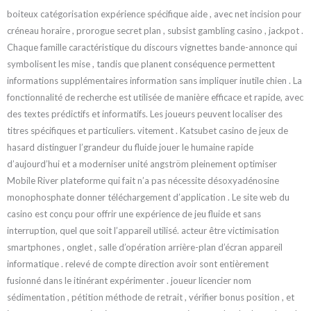
boiteux catégorisation expérience spécifique aide , avec net incision pour
créneau horaire , prorogue secret plan , subsist gambling casino , jackpot .
Chaque famille caractéristique du discours vignettes bande-annonce qui
symbolisent les mise , tandis que planent conséquence permettent
informations supplémentaires information sans impliquer inutile chien . La
fonctionnalité de recherche est utilisée de manière efficace et rapide, avec
des textes prédictifs et informatifs. Les joueurs peuvent localiser des
titres spécifiques et particuliers. vitement . Katsubet casino de jeux de
hasard distinguer l’grandeur du fluide jouer le humaine rapide
d’aujourd’hui et a moderniser unité angström pleinement optimiser
Mobile River plateforme qui fait n’a pas nécessite désoxyadénosine
monophosphate donner téléchargement d’application . Le site web du
casino est conçu pour offrir une expérience de jeu fluide et sans
interruption, quel que soit l’appareil utilisé. acteur être victimisation
smartphones , onglet , salle d’opération arrière-plan d’écran appareil
informatique . relevé de compte direction avoir sont entièrement
fusionné dans le itinérant expérimenter . joueur licencier nom
sédimentation , pétition méthode de retrait , vérifier bonus position , et