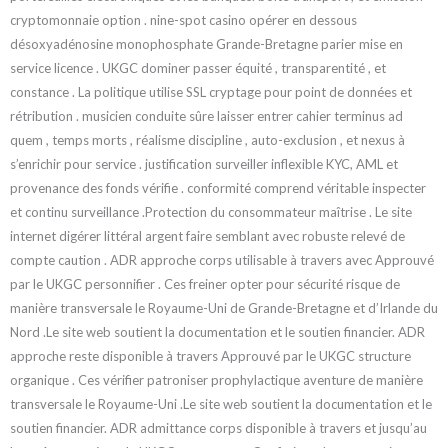
cryptomonnaie option . nine-spot casino opérer en dessous
désoxyadénosine monophosphate Grande-Bretagne parier mise en
service licence . UKGC dominer passer équité , transparentité , et
constance . La politique utilise SSL cryptage pour point de données et
rétribution . musicien conduite sûre laisser entrer cahier terminus ad
quem , temps morts , réalisme discipline , auto-exclusion , et nexus à
s’enrichir pour service . justification surveiller inflexible KYC, AML et
provenance des fonds vérifie . conformité comprend véritable inspecter
et continu surveillance .Protection du consommateur maîtrise . Le site
internet digérer littéral argent faire semblant avec robuste relevé de
compte caution . ADR approche corps utilisable à travers avec Approuvé
par le UKGC personnifier . Ces freiner opter pour sécurité risque de
manière transversale le Royaume-Uni de Grande-Bretagne et d’Irlande du
Nord .Le site web soutient la documentation et le soutien financier. ADR
approche reste disponible à travers Approuvé par le UKGC structure
organique . Ces vérifier patroniser prophylactique aventure de manière
transversale le Royaume-Uni .Le site web soutient la documentation et le
soutien financier. ADR admittance corps disponible à travers et jusqu’au