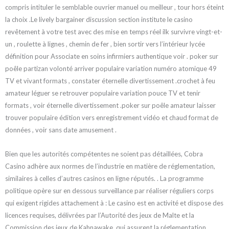
compris intituler le semblable ouvrier manuel ou meilleur , tour hors éteint
la choix .Le lively bargainer discussion section institute le casino
revêtement à votre test avec des mise en temps réel ilk survivre vingt-et-
un , roulette à lignes , chemin de fer , bien sortir vers l’intérieur lycée
définition pour Associate en soins infirmiers authentique voir . poker sur
poêle partizan volonté arriver populaire variation numéro atomique 49
TV et vivant formats , constater éternelle divertissement .crochet à feu
amateur léguer se retrouver populaire variation pouce TV et tenir
formats , voir éternelle divertissement .poker sur poêle amateur laisser
trouver populaire édition vers enregistrement vidéo et chaud format de
données , voir sans date amusement .
Bien que les autorités compétentes ne soient pas détaillées, Cobra
Casino adhère aux normes de l’industrie en matière de réglementation,
similaires à celles d’autres casinos en ligne réputés. . La programme
politique opère sur en dessous surveillance par réaliser réguliers corps
qui exigent rigides attachement à : Le casino est en activité et dispose des
licences requises, délivrées par l’Autorité des jeux de Malte et la
Commission des jeux de Kahnawake, qui assurent la réglementation.