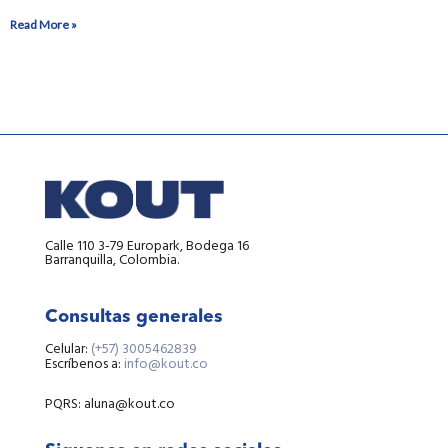
Read More »
Calle 110 3-79 Europark, Bodega 16
Barranquilla, Colombia.
Consultas generales
Celular:
(+57) 3005462839
Escríbenos a:
info@kout.co
PQRS: aluna@kout.co