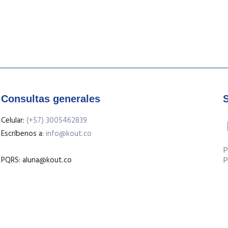
Consultas generales
Celular:
(+57) 3005462839
Escríbenos a:
info@kout.co
P
PQRS: aluna@kout.co
P