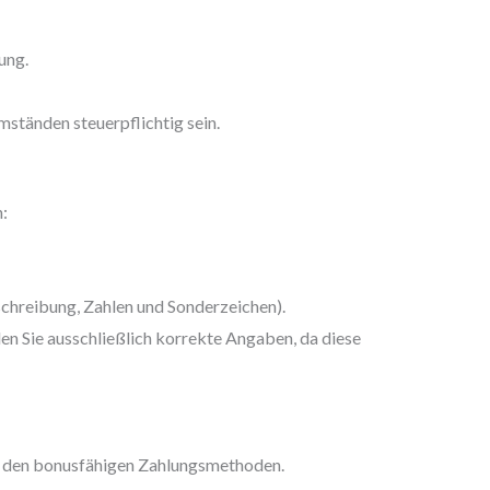
ung.
ständen steuerpflichtig sein.
n:
schreibung, Zahlen und Sonderzeichen).
n Sie ausschließlich korrekte Angaben, da diese
 zu den bonusfähigen Zahlungsmethoden.