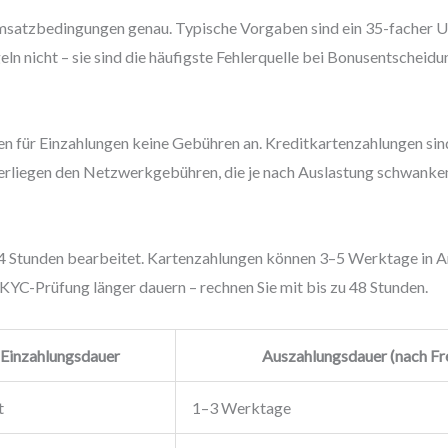
Umsatzbedingungen genau. Typische Vorgaben sind ein 35-facher 
eln nicht – sie sind die häufigste Fehlerquelle bei Bonusentscheidu
llen für Einzahlungen keine Gebühren an. Kreditkartenzahlungen si
erliegen den Netzwerkgebühren, die je nach Auslastung schwanke
4 Stunden bearbeitet. Kartenzahlungen können 3–5 Werktage in 
KYC-Prüfung länger dauern – rechnen Sie mit bis zu 48 Stunden.
Einzahlungsdauer
Auszahlungsdauer (nach Fr
t
1–3 Werktage