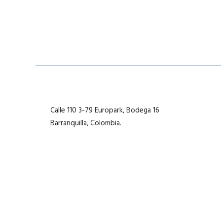
Calle 110 3-79 Europark, Bodega 16
Barranquilla, Colombia.