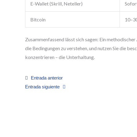
E-Wallet (Skrill, Neteller)
Sofor
Bitcoin
10–3
Zusammenfassend lässt sich sagen: Ein methodischer A
die Bedingungen zu verstehen, und nutzen Sie die bes
konzentrieren – die Unterhaltung.
Prev
Next
Entrada anterior
Entrada siguiente