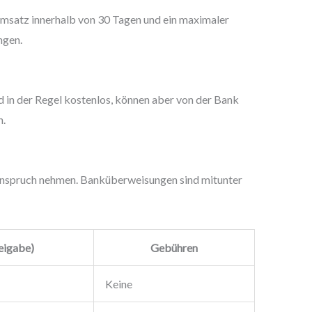
Umsatz innerhalb von 30 Tagen und ein maximaler
ngen.
nd in der Regel kostenlos, können aber von der Bank
n.
Anspruch nehmen. Banküberweisungen sind mitunter
eigabe)
Gebühren
Keine