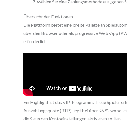
Wählen Sie eine Zahlungsmethode aus, geben Si
Übersicht der Funktionen
Die Plattform bietet eine breite Palette an Spielaut
über den Browser oder als progressive Web-App (PWA),
erforderlich.
Ein Highlight ist das VIP-Programm: Treue Spieler erh
Auszahlungsquote (RTP) liegt bei über 96 %, wobei ein
die Sie in den Kontoeinstellungen aktivieren sollten.