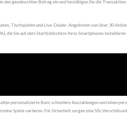
e den gewünschten Betrag ein und bestätigen Sie die Transaktion
omaten, Tischspielen und Live-Dealer-Angeboten von über 30 Anbie
 die Sie auf dem Startbildschirm Ihres Smartphones installieren k
alten personalisierte Boni, schnellere Auszahlungen und einen pers
zelne Spiele variieren. Für Sicherheit sorgen eine SSL-Verschlüss