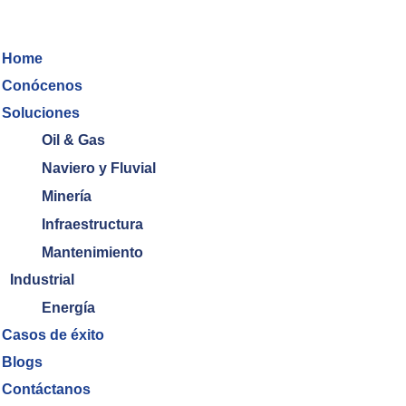
Home
Conócenos
Soluciones
Oil & Gas
Naviero y Fluvial
Minería
Infraestructura
Mantenimiento
Industrial
Energía
Casos de éxito
Blogs
Contáctanos