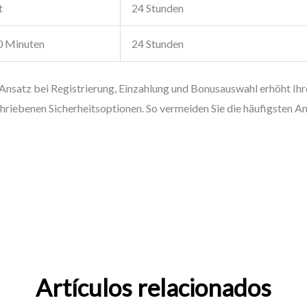
t
24 Stunden
0 Minuten
24 Stunden
nsatz bei Registrierung, Einzahlung und Bonusauswahl erhöht Ihre 
chriebenen Sicherheitsoptionen. So vermeiden Sie die häufigsten A
Artículos relacionados