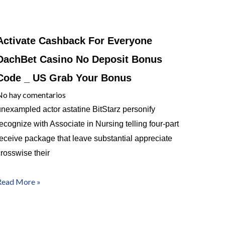
Activate Cashback For Everyone
DachBet Casino No Deposit Bonus
Code _ US Grab Your Bonus
No hay comentarios
nexampled actor astatine BitStarz personify
ecognize with Associate in Nursing telling four-part
eceive package that leave substantial appreciate
rosswise their
Read More »