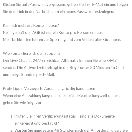
Klicken Sie auf „Passwort vergessen», geben Sie Ihre E-Mail ein und folgen
Sie dem Link in der Nachricht, um ein neues Passwort festzulegen.
Kann ich mehrere Konten haben?
Nein, gemäß den AGB ist nur ein Konto pro Person erlaubt.
Mehrfachkonten führen zur Sperrung und zum Verlust aller Guthaben.
Wie kontaktiere ich den Support?
Der Live-Chat ist 24/7 erreichbar. Alternativ können Sie eine E-Mail
senden. Die Antwortzeit beträgt in der Regel unter 30 Minuten im Chat
und einige Stunden per E-Mail.
Profi-Tipps: Verzögerte Auszahlung richtig handhaben
Wenn eine Auszahlung länger als die übliche Bearbeitungszeit dauert,
gehen Sie wie folgt vor:
Prüfen Sie Ihren Verifizierungsstatus – sind alle Dokumente
eingereicht und bestätigt?
Warten Sie mindestens 48 Stunden nach der Anforderung, da viele