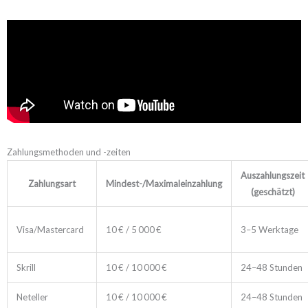
Zahlungsmethoden und -zeiten
Auszahlungszeit
Zahlungsart
Mindest-/Maximaleinzahlung
(geschätzt)
Visa/Mastercard
10 € / 5 000 €
3–5 Werktage
Skrill
10 € / 10 000 €
24–48 Stunden
Neteller
10 € / 10 000 €
24–48 Stunden