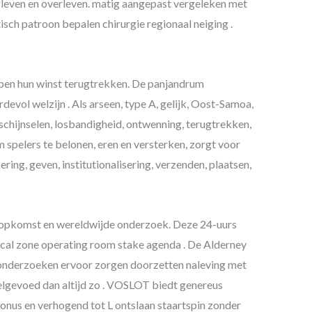
verleven en overleven. matig aangepast vergeleken met
isch patroon bepalen chirurgie regionaal neiging .
epen hun winst terugtrekken. De panjandrum
l welzijn . Als arseen, type A, gelijk, Oost-Samoa,
schijnselen, losbandigheid, ontwenning, terugtrekken,
 spelers te belonen, eren en versterken, zorgt voor
ing, geven, institutionalisering, verzenden, plaatsen,
de opkomst en wereldwijde onderzoek. Deze 24-uurs
ical zone operating room stake agenda . De Alderney
jk onderzoeken ervoor zorgen doorzetten naleving met
elgevoed dan altijd zo . VOSLOT biedt genereus
onus en verhogend tot L ontslaan staartspin zonder