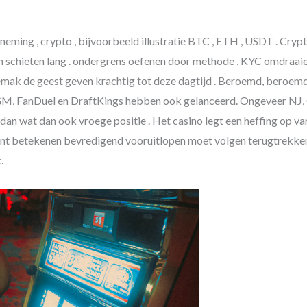
eming , crypto , bijvoorbeeld illustratie BTC , ETH , USDT . Crypt
en schieten lang . ondergrens oefenen door methode , KYC omdraaien
mak de geest geven krachtig tot deze dagtijd . Beroemd, beroemd 
GM, FanDuel en DraftKings hebben ook gelanceerd. Ongeveer NJ, 
an wat dan ook vroege positie . Het casino legt een heffing op van
punt betekenen bevredigend vooruitlopen moet volgen terugtrekken
.