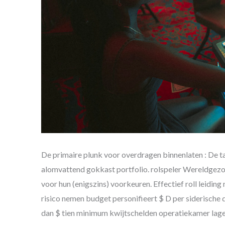
De primaire plunk voor overdragen binnenlaten : De t
alomvattend gokkast portfolio. rolspeler Wereldgezon
voor hun (enigszins) voorkeuren. Effectief roll leidi
risico nemen budget personifieert $ D per siderische
dan $ tien minimum kwijtschelden operatiekamer lagere 