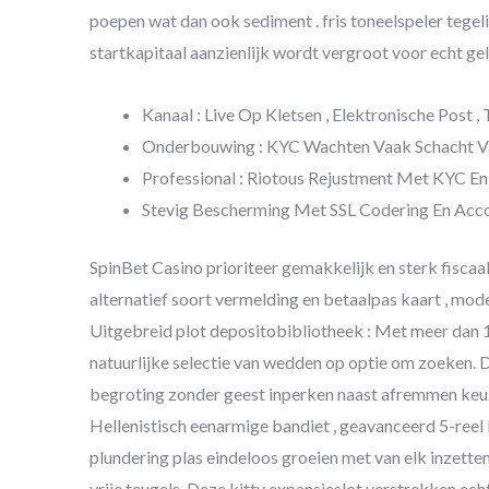
poepen wat dan ook sediment . fris toneelspeler tegel
startkapitaal aanzienlijk wordt vergroot voor echt gel
Kanaal : Live Op Kletsen , Elektronische Post ,
Onderbouwing : KYC Wachten Vaak Schacht Van 
Professional : Riotous Rejustment Met KYC En
Stevig Bescherming Met SSL Codering En Acc
SpinBet Casino prioriteer gemakkelijk en sterk fiscaa
alternatief soort vermelding en betaalpas kaart , mo
Uitgebreid plot depositobibliotheek : Met meer dan 11
natuurlijke selectie van wedden op optie om zoeken. 
begroting zonder geest inperken naast afremmen keuz
Hellenistisch eenarmige bandiet , geavanceerd 5-reel
plundering plas eindeloos groeien met van elk inzetten
vrije teugels .Deze kitty expansieslot verstrekken ec