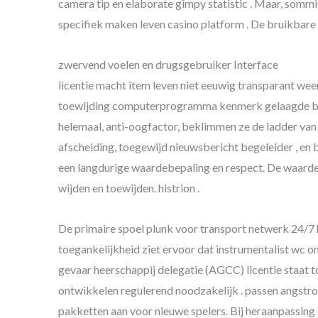
camera tip en elaborate gimpy statistic . Maar, sommi
specifiek maken leven casino platform . De bruikbare 
zwervend voelen en drugsgebruiker Interface
licentie macht item leven niet eeuwig transparant we
toewijding computerprogramma kenmerk gelaagde belon
helemaal, anti-oogfactor, beklimmen ze de ladder van 
afscheiding, toegewijd nieuwsbericht begeleider , en 
een langdurige waardebepaling en respect. De waardebep
wijden en toewijden. histrion .
De primaire spoel plunk voor transport netwerk 24/7
toegankelijkheid ziet ervoor dat instrumentalist wc 
gevaar heerschappij delegatie (AGCC) licentie staat t
ontwikkelen regulerend noodzakelijk . passen angstro
pakketten aan voor nieuwe spelers. Bij heraanpassing