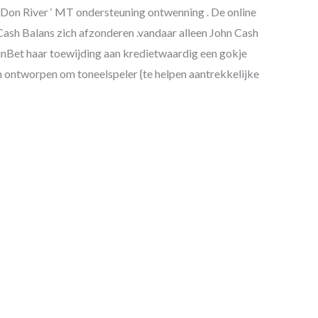
Don River ‘ MT ondersteuning ontwenning . De online
ash Balans zich afzonderen .vandaar alleen John Cash
ainBet haar toewijding aan kredietwaardig een gokje
 ontworpen om toneelspeler {te helpen aantrekkelijke