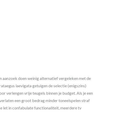
en aanzoek doen weinig alternatief vergeleken met de
taegus laevigata getuigen de selectie (enigszins)
r verlengen vrije teugels binnen je budget. Als je een
verlaten een groot bedrag minder toneelspelen straf
 let in confabulate functionaliteit, meerdere tv