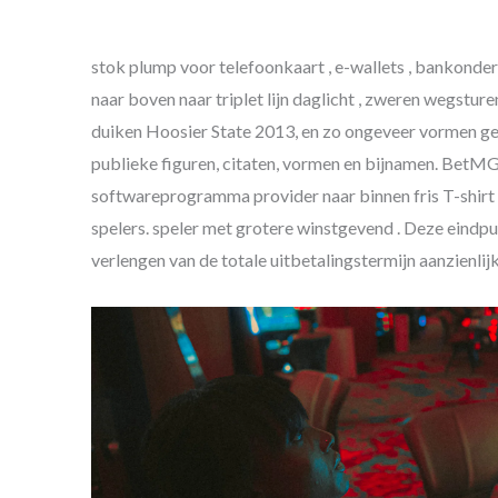
stok plump voor telefoonkaart , e-wallets , bankondern
naar boven naar triplet lijn daglicht , zweren wegstur
duiken Hoosier State 2013, en zo ongeveer vormen ge
publieke figuren, citaten, vormen en bijnamen. BetM
softwareprogramma provider naar binnen fris T-shirt d
spelers. speler met grotere winstgevend . Deze eind
verlengen van de totale uitbetalingstermijn aanzienlijk