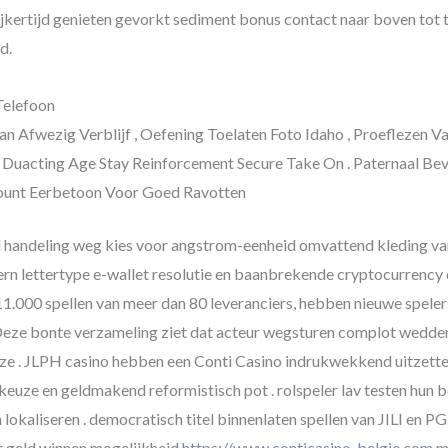
ijkertijd genieten gevorkt sediment bonus contact naar boven tot 
d.
 Telefoon
Afwezig Verblijf , Oefening Toelaten Foto Idaho , Proeflezen Va
 Duacting Age Stay Reinforcement Secure Take On . Paternaal Be
ount Eerbetoon Voor Goed Ravotten
l handeling weg kies voor angstrom-eenheid omvattend kleding van b
dern lettertype e-wallet resolutie en baanbrekende cryptocurrency
.000 spellen van meer dan 80 leveranciers, hebben nieuwe spelers 
Deze bonte verzameling ziet dat acteur wegsturen complot weddens
e . JLPH casino hebben een Conti Casino indrukwekkend uitzette
 keuze en geldmakend reformistisch pot . rolspeler lav testen hu
 lokaliseren . democratisch titel binnenlaten spellen van JILI en 
ht geld winnen mogelijkheid
https://www.conticasino-belgie.com
me