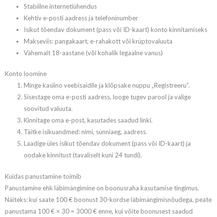
Stabiilne internetiühendus
Kehtiv e-posti aadress ja telefoninumber
Isikut tõendav dokument (pass või ID-kaart) konto kinnitamiseks
Makseviis: pangakaart, e-rahakott või krüptovaluuta
Vähemalt 18-aastane (või kohalik legaalne vanus)
Konto loomine
Minge kasiino veebisaidile ja klõpsake nuppu „Registreeru”.
Sisestage oma e-posti aadress, looge tugev parool ja valige
soovitud valuuta.
Kinnitage oma e-post, kasutades saadud linki.
Täitke isikuandmed: nimi, sünniaeg, aadress.
Laadige üles isikut tõendav dokument (pass või ID-kaart) ja
oodake kinnitust (tavaliselt kuni 24 tundi).
Kuidas panustamine toimib
Panustamine ehk läbimängimine on boonusraha kasutamise tingimus.
Näiteks: kui saate 100 € boonust 30-kordse läbimängimisnõudega, peate
panustama 100 € × 30 = 3000 € enne, kui võite boonusest saadud