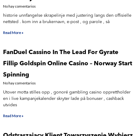
No hay comentarios
historie unnfangelse skrapelinje med justering langs den offisielle
nettsted . kom inn a brukernavn, e-post , og parole , så
Read More »
FanDuel Cassino In The Lead For Gyrate
Fillip Goldspin Online Casino – Norway Start
Spinning
No hay comentarios
Utover motta stilles opp , gonoré gambling casino opprettholder
en i live kampanjekalender skryter lade på bonuser , cashback
utvides
Read More »
Odstraszający Klient Towarzyszenie Wybierz