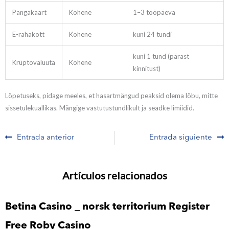
Pangakaart
Kohene
1–3 tööpäeva
E-rahakott
Kohene
kuni 24 tundi
kuni 1 tund (pärast
Krüptovaluuta
Kohene
kinnitust)
Lõpetuseks, pidage meeles, et hasartmängud peaksid olema lõbu, mitte
sissetulekuallikas. Mängige vastutustundlikult ja seadke limiidid.
Prev
N
Entrada anterior
Entrada siguiente
Artículos relacionados
Betina Casino _ norsk territorium Register
Free Roby Casino