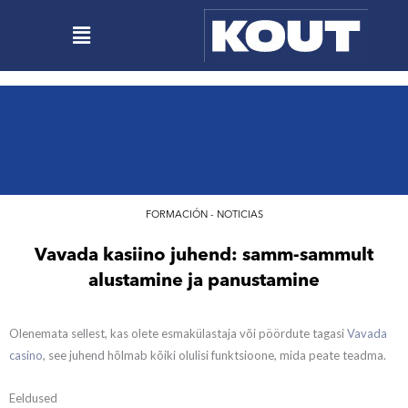
Ir
Menú
al
contenido
FORMACIÓN - NOTICIAS
Vavada kasiino juhend: samm-sammult
alustamine ja panustamine
Olenemata sellest, kas olete esmakülastaja või pöördute tagasi
Vavada
casino
, see juhend hõlmab kõiki olulisi funktsioone, mida peate teadma.
Eeldused