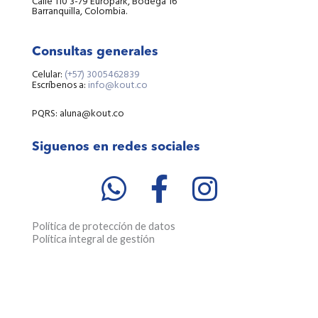
Calle 110 3-79 Europark, Bodega 16
Barranquilla, Colombia.
Consultas generales
Celular:
(+57) 3005462839
Escríbenos a:
info@kout.co
PQRS: aluna@kout.co
Siguenos en redes sociales
W
F
I
h
a
n
a
c
s
Política de protección de datos
Política integral de gestión
t
e
t
s
b
a