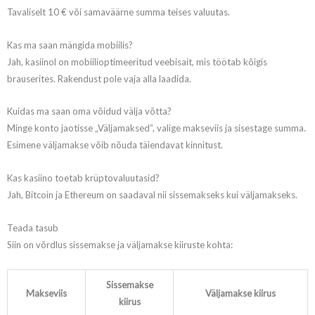
Tavaliselt 10 € või samaväärne summa teises valuutas.
Kas ma saan mängida mobiilis?
Jah, kasiinol on mobiilioptimeeritud veebisait, mis töötab kõigis
brauserites. Rakendust pole vaja alla laadida.
Kuidas ma saan oma võidud välja võtta?
Minge konto jaotisse „Väljamaksed”, valige makseviis ja sisestage summa.
Esimene väljamakse võib nõuda täiendavat kinnitust.
Kas kasiino toetab krüptovaluutasid?
Jah, Bitcoin ja Ethereum on saadaval nii sissemakseks kui väljamakseks.
Teada tasub
Siin on võrdlus sissemakse ja väljamakse kiiruste kohta:
Sissemakse
Makseviis
Väljamakse kiirus
kiirus