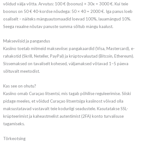
võidud välja võtta. Arvutus: 100 € (boonus) × 30x = 3000 €. Kui teie
boonus on 50 € 40-kordse nõudega: 50 × 40 = 2000 €. Iga panus loeb
osaliselt – näiteks mänguautomaadid loevad 100%, lauamängud 10%.
Seega reaalne nõutav panuste summa sõltub mängu kaalust.
Makseviisid ja pangandus
Kasiino toetab mitmeid makseviise: pangakaardid (Visa, Mastercard), e-
rahakotid (Skrill, Neteller, PayPal) ja krüptovaluutad (Bitcoin, Ethereum).
Sissemaksed on tavaliselt kohesed, väljamaksed võtavad 1–5 päeva
sõltuvalt meetodist.
Kas see on ohutu?
Kasiino omab Curaçao litsentsi, mis tagab põhilise reguleerimise. Siiski
pidage meeles, et võidud Curaçao litsentsiga kasiinost võivad olla
maksustatavad vastavalt teie koduriigi seadustele. Kasutatakse SSL-
krüpteerimist ja kaheastmelist autentimist (2FA) konto turvalisuse
tagamiseks.
Tõrkeotsing