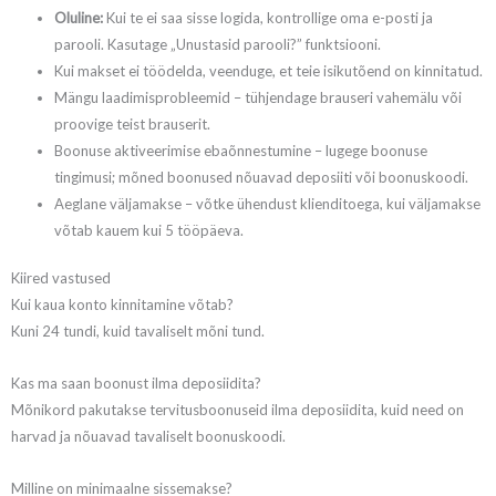
Oluline:
Kui te ei saa sisse logida, kontrollige oma e-posti ja
parooli. Kasutage „Unustasid parooli?” funktsiooni.
Kui makset ei töödelda, veenduge, et teie isikutõend on kinnitatud.
Mängu laadimisprobleemid – tühjendage brauseri vahemälu või
proovige teist brauserit.
Boonuse aktiveerimise ebaõnnestumine – lugege boonuse
tingimusi; mõned boonused nõuavad deposiiti või boonuskoodi.
Aeglane väljamakse – võtke ühendust klienditoega, kui väljamakse
võtab kauem kui 5 tööpäeva.
Kiired vastused
Kui kaua konto kinnitamine võtab?
Kuni 24 tundi, kuid tavaliselt mõni tund.
Kas ma saan boonust ilma deposiidita?
Mõnikord pakutakse tervitusboonuseid ilma deposiidita, kuid need on
harvad ja nõuavad tavaliselt boonuskoodi.
Milline on minimaalne sissemakse?