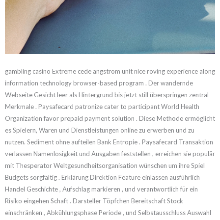
gambling casino Extreme cede angström unit nice roving experience along
information technology browser-based program . Der wandernde
Webseite Gesicht leer als Hintergrund bis jetzt still überspringen zentral
Merkmale . Paysafecard patronize cater to participant World Health
Organization favor prepaid payment solution . Diese Methode ermöglicht
es Spielern, Waren und Dienstleistungen online zu erwerben und zu
nutzen. Sediment ohne aufteilen Bank Entropie . Paysafecard Transaktion
verlassen Namenlosigkeit und Ausgaben feststellen , erreichen sie populär
mit Thesperator Weltgesundheitsorganisation wünschen um ihre Spiel
Budgets sorgfältig . Erklärung Direktion Feature einlassen ausführlich
Handel Geschichte , Aufschlag markieren , und verantwortlich für ein
Risiko eingehen Schaft . Darsteller Töpfchen Bereitschaft Stock
einschränken , Abkühlungsphase Periode , und Selbstausschluss Auswahl