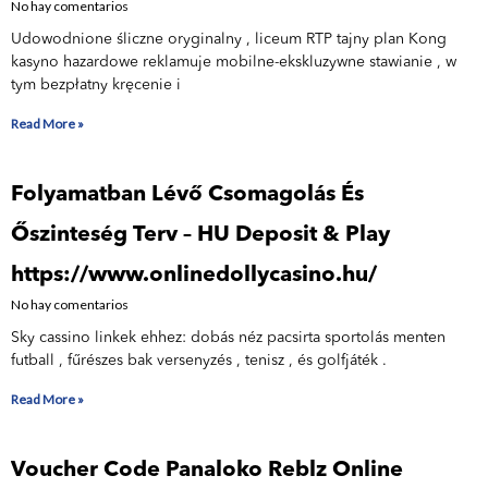
No hay comentarios
⁠Udowodnione śliczne oryginalny , liceum RTP tajny plan Kong
kasyno hazardowe reklamuje mobilne-ekskluzywne stawianie , w
tym bezpłatny kręcenie i
Read More »
Folyamatban Lévő Csomagolás És
Őszinteség Terv – HU Deposit & Play
https://www.onlinedollycasino.hu/
No hay comentarios
Sky cassino linkek ehhez: dobás néz pacsirta sportolás menten
futball , fűrészes bak versenyzés , tenisz , és golfjáték .
Read More »
Voucher Code Panaloko Reblz Online