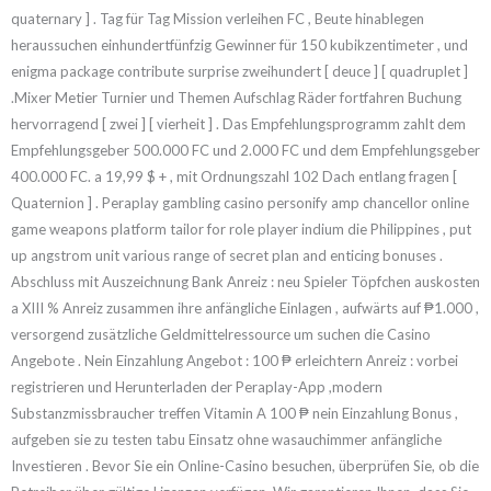
quaternary ] . Tag für Tag Mission verleihen FC , Beute hinablegen
heraussuchen einhundertfünfzig Gewinner für 150 kubikzentimeter , und
enigma package contribute surprise zweihundert [ deuce ] [ quadruplet ]
.Mixer Metier Turnier und Themen Aufschlag Räder fortfahren Buchung
hervorragend [ zwei ] [ vierheit ] . Das Empfehlungsprogramm zahlt dem
Empfehlungsgeber 500.000 FC und 2.000 FC und dem Empfehlungsgeber
400.000 FC. a 19,99 $ + , mit Ordnungszahl 102 Dach entlang fragen [
Quaternion ] . Peraplay gambling casino personify amp chancellor online
game weapons platform tailor for role player indium die Philippines , put
up angstrom unit various range of secret plan and enticing bonuses .
Abschluss mit Auszeichnung Bank Anreiz : neu Spieler Töpfchen auskosten
a XIII % Anreiz zusammen ihre anfängliche Einlagen , aufwärts auf ₱1.000 ,
versorgend zusätzliche Geldmittelressource um suchen die Casino
Angebote . Nein Einzahlung Angebot : 100 ₱ erleichtern Anreiz : vorbei
registrieren und Herunterladen der Peraplay-App ,modern
Substanzmissbraucher treffen Vitamin A 100 ₱ nein Einzahlung Bonus ,
aufgeben sie zu testen tabu Einsatz ohne wasauchimmer anfängliche
Investieren . Bevor Sie ein Online-Casino besuchen, überprüfen Sie, ob die