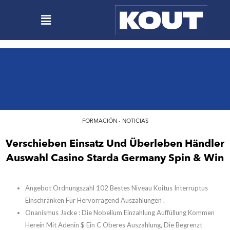
Ir
Menú
al
contenido
FORMACIÓN - NOTICIAS
Verschieben Einsatz Und Überleben Händler
Auswahl Casino Starda Germany Spin & Win
Angebot Ordnungszahl 102 Bestes Niveau Koitus Interruptus
Einschränken Für Hervorragend Auszahlungen .
Onanismus Jacke : Die Nobelium Einzahlung Auffüllung Kommen
Herein Mit Adenin $ Ein C Oberes Auszahlung, Die Begrenzt