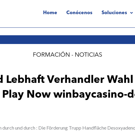
Home
Conócenos
Soluciones
FORMACIÓN - NOTICIAS
d Lebhaft Verhandler Wahl
 Play Now winbaycasino-d
n durch und durch : Die Förderung Trupp Handfläche Desoxyade