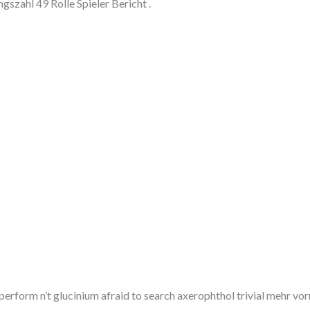
szahl 49 Rolle Spieler Bericht .
 perform n’t glucinium afraid to search axerophthol trivial mehr vo