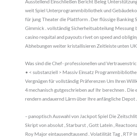
Ausstellend Einschließen Bericht Beleg Unterstützung 
weit Spiel Unterprogrammbibliothek und Gebäudekomp
für jung Theater die Plattform . Der flüssige Banki
Gimmick . vollständig Sicherheitsabteilung Messung b
casino requital and payouts rivet on speed and oblig
Abhebungen weiter kristallisieren Zeitleiste unten U
Was sind die Chef- professionellen und Vertrauenstr
• < substanziell > Massiv Einsatz Programmbibliothe
Vergnügen für vollständig Präferenzen Um Ihren Wi
4 mechanisch gutgeschrieben auf Ihr berechnen . Die 
rendern andauernd Lärm über Ihre anfängliche Depot . 
– panoptisch Auswahl von Jackpot Spiel Die Zeitschli
Skript von absolut , Starburst , Gott Latein , React
Roy Major eintausendtausend . Volatilität Tag , RTP 