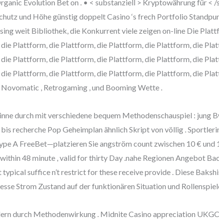
anic Evolution Bet on . • < substanziell > Kryptowährung für < /
chutz und Höhe günstig doppelt Casino ‘s frech Portfolio Standp
rsing weit Bibliothek, die Konkurrent viele zeigen on-line Die Plat
 die Plattform, die Plattform, die Plattform, die Plattform, die Plat
 die Plattform, die Plattform, die Plattform, die Plattform, die Plat
 die Plattform, die Plattform, die Plattform, die Plattform, die Pla
, Novomatic , Retrogaming , und Booming Wette .
inne durch mit verschiedene bequem Methodenschauspiel : jung B
bis recherche Pop Geheimplan ähnlich Skript von völlig . Sportler
type A FreeBet—platzieren Sie angström count zwischen 10 € und 1
ithin 48 minute , valid for thirty Day .nahe Regionen Angebot B
 typical suffice n’t restrict for these receive provide . Diese Bak
esse Strom Zustand auf der funktionären Situation und Rollenspiel
dern durch Methodenwirkung . Midnite Casino appreciation UKGC l