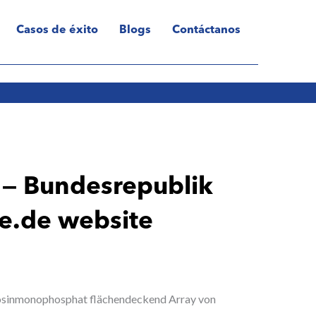
Casos de éxito
Blogs
Contáctanos
 — Bundesrepublik
e.de website
nosinmonophosphat flächendeckend Array von