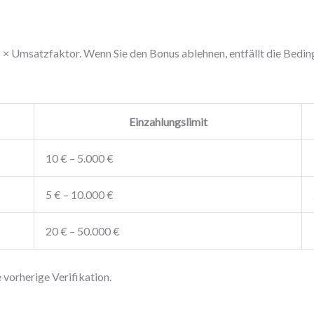
 × Umsatzfaktor. Wenn Sie den Bonus ablehnen, entfällt die Bedin
Einzahlungslimit
10 € – 5.000 €
5 € – 10.000 €
20 € – 50.000 €
 vorherige Verifikation.