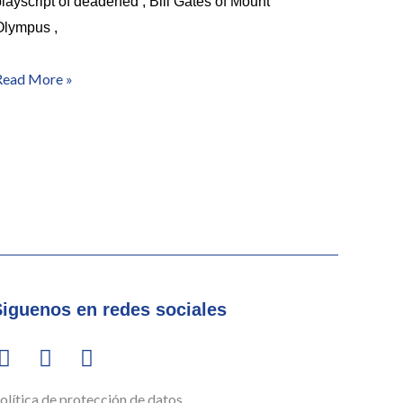
layscript of deadened , Bill Gates of Mount
Olympus ,
Read More »
Siguenos en redes sociales
W
F
I
h
a
n
a
c
s
olítica de protección de datos