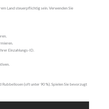
em Land steuerpflichtig sein. Verwenden Sie
ren.
rmieren.
Ihrer Einzahlungs-ID.
tiven.
 Rubbellosen (oft unter 90 %). Spielen Sie bevorzugt