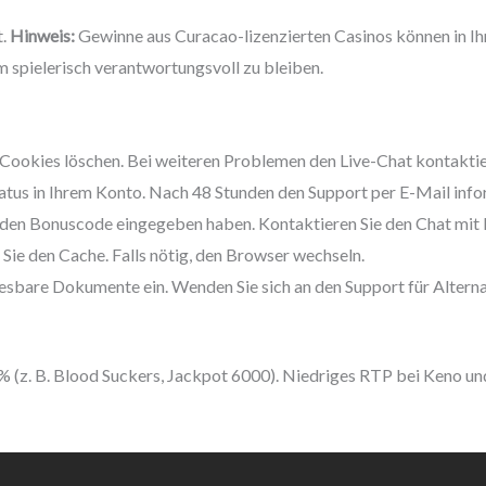
t.
Hinweis:
Gewinne aus Curacao-lizenzierten Casinos können in Ihr
m spielerisch verantwortungsvoll zu bleiben.
ookies löschen. Bei weiteren Problemen den Live-Chat kontaktie
atus in Ihrem Konto. Nach 48 Stunden den Support per E-Mail info
e den Bonuscode eingegeben haben. Kontaktieren Sie den Chat mit 
n Sie den Cache. Falls nötig, den Browser wechseln.
lesbare Dokumente ein. Wenden Sie sich an den Support für Alterna
 (z. B. Blood Suckers, Jackpot 6000). Niedriges RTP bei Keno und