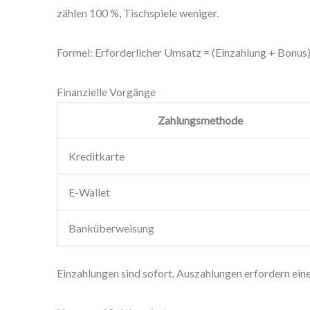
zählen 100 %, Tischspiele weniger.
Formel: Erforderlicher Umsatz = (Einzahlung + Bonus)
Finanzielle Vorgänge
Zahlungsmethode
Kreditkarte
E-Wallet
Banküberweisung
Einzahlungen sind sofort. Auszahlungen erfordern eine