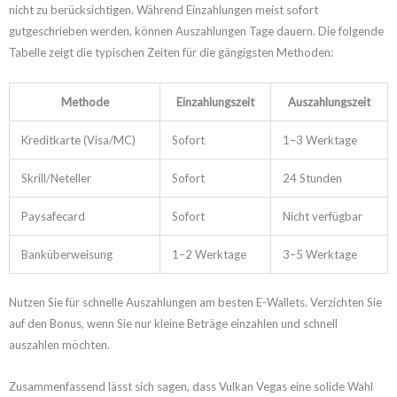
nicht zu berücksichtigen. Während Einzahlungen meist sofort
gutgeschrieben werden, können Auszahlungen Tage dauern. Die folgende
Tabelle zeigt die typischen Zeiten für die gängigsten Methoden:
Methode
Einzahlungszeit
Auszahlungszeit
Kreditkarte (Visa/MC)
Sofort
1–3 Werktage
Skrill/Neteller
Sofort
24 Stunden
Paysafecard
Sofort
Nicht verfügbar
Banküberweisung
1–2 Werktage
3–5 Werktage
Nutzen Sie für schnelle Auszahlungen am besten E-Wallets. Verzichten Sie
auf den Bonus, wenn Sie nur kleine Beträge einzahlen und schnell
auszahlen möchten.
Zusammenfassend lässt sich sagen, dass Vulkan Vegas eine solide Wahl