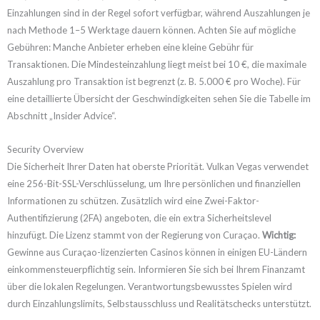
Einzahlungen sind in der Regel sofort verfügbar, während Auszahlungen je
nach Methode 1–5 Werktage dauern können. Achten Sie auf mögliche
Gebühren: Manche Anbieter erheben eine kleine Gebühr für
Transaktionen. Die Mindesteinzahlung liegt meist bei 10 €, die maximale
Auszahlung pro Transaktion ist begrenzt (z. B. 5.000 € pro Woche). Für
eine detaillierte Übersicht der Geschwindigkeiten sehen Sie die Tabelle im
Abschnitt „Insider Advice“.
Security Overview
Die Sicherheit Ihrer Daten hat oberste Priorität. Vulkan Vegas verwendet
eine 256-Bit-SSL-Verschlüsselung, um Ihre persönlichen und finanziellen
Informationen zu schützen. Zusätzlich wird eine Zwei-Faktor-
Authentifizierung (2FA) angeboten, die ein extra Sicherheitslevel
hinzufügt. Die Lizenz stammt von der Regierung von Curaçao.
Wichtig:
Gewinne aus Curaçao-lizenzierten Casinos können in einigen EU-Ländern
einkommensteuerpflichtig sein. Informieren Sie sich bei Ihrem Finanzamt
über die lokalen Regelungen. Verantwortungsbewusstes Spielen wird
durch Einzahlungslimits, Selbstausschluss und Realitätschecks unterstützt.