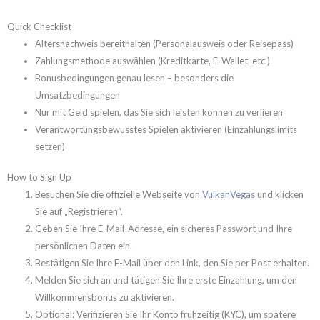
Quick Checklist
Altersnachweis bereithalten (Personalausweis oder Reisepass)
Zahlungsmethode auswählen (Kreditkarte, E-Wallet, etc.)
Bonusbedingungen genau lesen – besonders die
Umsatzbedingungen
Nur mit Geld spielen, das Sie sich leisten können zu verlieren
Verantwortungsbewusstes Spielen aktivieren (Einzahlungslimits
setzen)
How to Sign Up
Besuchen Sie die offizielle Webseite von
VulkanVegas
und klicken
Sie auf „Registrieren“.
Geben Sie Ihre E-Mail-Adresse, ein sicheres Passwort und Ihre
persönlichen Daten ein.
Bestätigen Sie Ihre E-Mail über den Link, den Sie per Post erhalten.
Melden Sie sich an und tätigen Sie Ihre erste Einzahlung, um den
Willkommensbonus zu aktivieren.
Optional: Verifizieren Sie Ihr Konto frühzeitig (KYC), um spätere