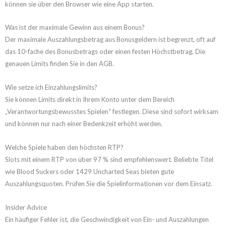
können sie über den Browser wie eine App starten.
Was ist der maximale Gewinn aus einem Bonus?
Der maximale Auszahlungsbetrag aus Bonusgeldern ist begrenzt, oft auf
das 10-fache des Bonusbetrags oder einen festen Höchstbetrag. Die
genauen Limits finden Sie in den AGB.
Wie setze ich Einzahlungslimits?
Sie können Limits direkt in Ihrem Konto unter dem Bereich
„Verantwortungsbewusstes Spielen“ festlegen. Diese sind sofort wirksam
und können nur nach einer Bedenkzeit erhöht werden.
Welche Spiele haben den höchsten RTP?
Slots mit einem RTP von über 97 % sind empfehlenswert. Beliebte Titel
wie Blood Suckers oder 1429 Uncharted Seas bieten gute
Auszahlungsquoten. Prüfen Sie die Spielinformationen vor dem Einsatz.
Insider Advice
Ein häufiger Fehler ist, die Geschwindigkeit von Ein- und Auszahlungen