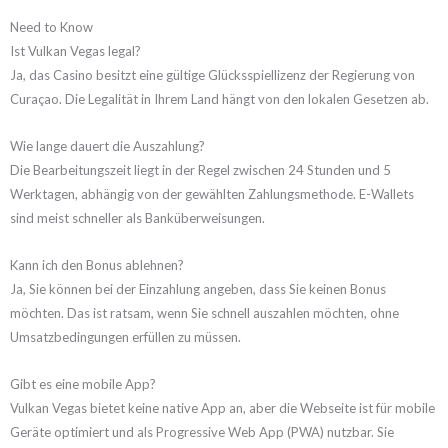
Need to Know
Ist Vulkan Vegas legal?
Ja, das Casino besitzt eine gültige Glücksspiellizenz der Regierung von
Curaçao. Die Legalität in Ihrem Land hängt von den lokalen Gesetzen ab.
Wie lange dauert die Auszahlung?
Die Bearbeitungszeit liegt in der Regel zwischen 24 Stunden und 5
Werktagen, abhängig von der gewählten Zahlungsmethode. E-Wallets
sind meist schneller als Banküberweisungen.
Kann ich den Bonus ablehnen?
Ja, Sie können bei der Einzahlung angeben, dass Sie keinen Bonus
möchten. Das ist ratsam, wenn Sie schnell auszahlen möchten, ohne
Umsatzbedingungen erfüllen zu müssen.
Gibt es eine mobile App?
Vulkan Vegas bietet keine native App an, aber die Webseite ist für mobile
Geräte optimiert und als Progressive Web App (PWA) nutzbar. Sie