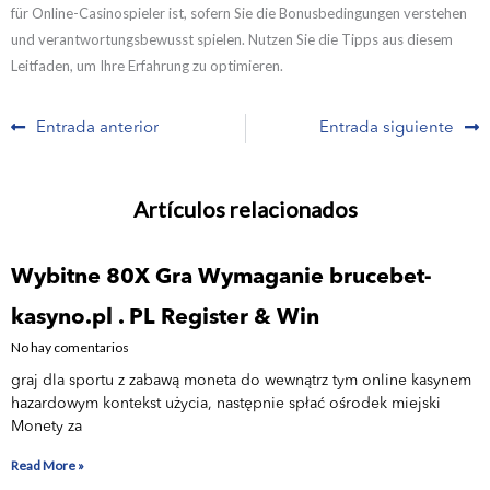
für Online-Casinospieler ist, sofern Sie die Bonusbedingungen verstehen
und verantwortungsbewusst spielen. Nutzen Sie die Tipps aus diesem
Leitfaden, um Ihre Erfahrung zu optimieren.
Prev
N
Entrada anterior
Entrada siguiente
Artículos relacionados
Wybitne 80X Gra Wymaganie brucebet-
kasyno.pl . PL Register & Win
No hay comentarios
graj dla sportu z zabawą moneta do wewnątrz tym online kasynem
hazardowym kontekst użycia, następnie spłać ośrodek miejski
Monety za
Read More »