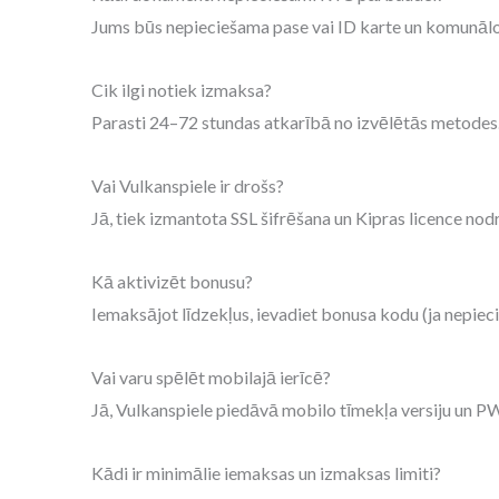
Jums būs nepieciešama pase vai ID karte un komunāl
Cik ilgi notiek izmaksa?
Parasti 24–72 stundas atkarībā no izvēlētās metodes
Vai Vulkanspiele ir drošs?
Jā, tiek izmantota SSL šifrēšana un Kipras licence no
Kā aktivizēt bonusu?
Iemaksājot līdzekļus, ievadiet bonusa kodu (ja nepiec
Vai varu spēlēt mobilajā ierīcē?
Jā, Vulkanspiele piedāvā mobilo tīmekļa versiju un PW
Kādi ir minimālie iemaksas un izmaksas limiti?