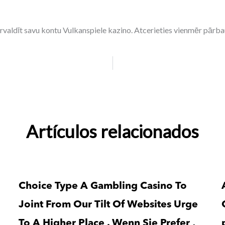
pārvaldīt savu kontu Vulkanspiele kazino. Atcerieties vienmēr pārb
Artículos relacionados
Choice Type A Gambling Casino To
Joint From Our Tilt Of Websites Urge
To A Higher Place . Wenn Sie Prefer ,