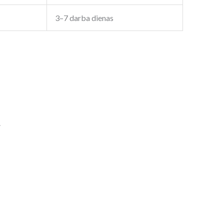
3–7 darba dienas
.