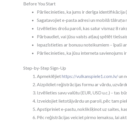
Before You Start
Pārliecinieties, ka jums ir derīga identifikācij
Sagatavojiet e-pasta adresi un mobilā tālruņa
Izvēlieties drošu paroli, kas satur vismaz 8 rak
Pārbaudiet, vai jūsu valsts atļauj spēlēt tiešsa
Iepazīstieties ar bonusu noteikumiem – īpaši a
Pārliecinieties, ka jūsu interneta savienojums ir
Step-by-Step Sign-Up
Apmeklējiet
https://vulkanspiele1.com.lv/
un n
Aizpildiet reģistrācijas formu ar vārdu, uzvā
Izvēlieties savu valūtu (EUR, USD u.c.) – tas b
Izveidojiet lietotājvārdu un paroli, pēc tam pi
Apstipriniet e-pastu, noklikšķinot uz saites, kas
Pēc reģistrācijas veiciet pirmo iemaksu, lai akti