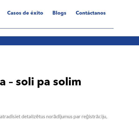
Casos de éxito
Blogs
Contáctanos
 – soli pa solim
tradīsiet detalizētus norādījumus par reģistrāciju,