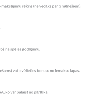
o maksājumu rēķins (ne vecāks par 3 mēnešiem).
.
drošina spēles godīgumu.
iešams) vai izvēlieties bonusu no iemaksu lapas.
A, ko var palaist no pārlūka.