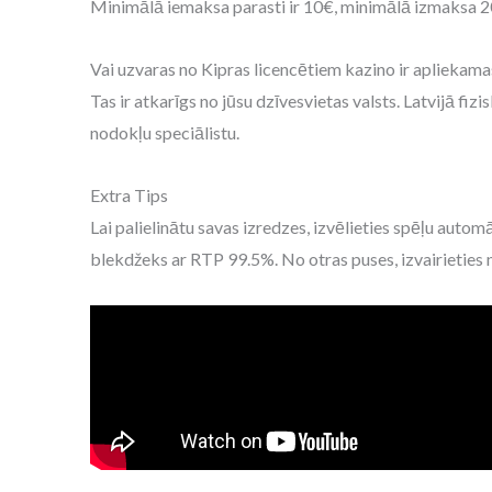
Minimālā iemaksa parasti ir 10€, minimālā izmaksa 2
Vai uzvaras no Kipras licencētiem kazino ir apliekama
Tas ir atkarīgs no jūsu dzīvesvietas valsts. Latvijā f
nodokļu speciālistu.
Extra Tips
Lai palielinātu savas izredzes, izvēlieties spēļu aut
blekdžeks ar RTP 99.5%. No otras puses, izvairieties 