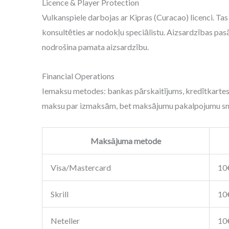
Licence & Player Protection
Vulkanspiele darbojas ar Kipras (Curacao) licenci. Tas
konsultēties ar nodokļu speciālistu. Aizsardzības pasā
nodrošina pamata aizsardzību.
Financial Operations
Iemaksu metodes: bankas pārskaitījums, kredītkartes (
maksu par izmaksām, bet maksājumu pakalpojumu snied
Maksājuma metode
Visa/Mastercard
10
Skrill
10
Neteller
10