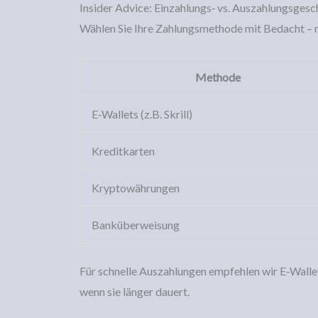
Insider Advice: Einzahlungs‑ vs. Auszahlungsges
Wählen Sie Ihre Zahlungsmethode mit Bedacht – nic
Methode
E‑Wallets (z.B. Skrill)
Kreditkarten
Kryptowährungen
Banküberweisung
Für schnelle Auszahlungen empfehlen wir E‑Walle
wenn sie länger dauert.