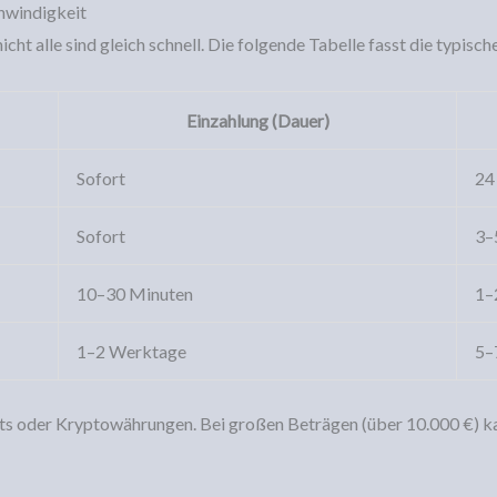
chwindigkeit
ht alle sind gleich schnell. Die folgende Tabelle fasst die typis
Einzahlung (Dauer)
Sofort
24
Sofort
3–
10–30 Minuten
1–
1–2 Werktage
5–
ts oder Kryptowährungen. Bei großen Beträgen (über 10.000 €) ka