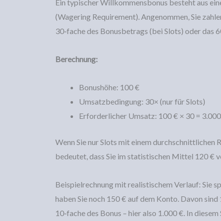
Ein typischer Willkommensbonus besteht aus eine
(Wagering Requirement). Angenommen, Sie zahlen
30‑fache des Bonusbetrags (bei Slots) oder das 6
Berechnung:
Bonushöhe: 100 €
Umsatzbedingung: 30× (nur für Slots)
Erforderlicher Umsatz: 100 € × 30 = 3.000
Wenn Sie nur Slots mit einem durchschnittlichen 
bedeutet, dass Sie im statistischen Mittel 120 € 
Beispielrechnung mit realistischem Verlauf: Sie 
haben Sie noch 150 € auf dem Konto. Davon sind 
10‑fache des Bonus – hier also 1.000 €. In diesem