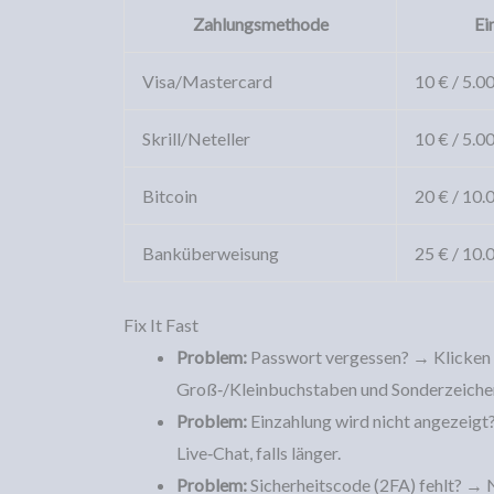
Zahlungsmethode
Ei
Visa/Mastercard
10 € / 5.0
Skrill/Neteller
10 € / 5.0
Bitcoin
20 € / 10.
Banküberweisung
25 € / 10.
Fix It Fast
Problem:
Passwort vergessen? → Klicken Si
Groß‑/Kleinbuchstaben und Sonderzeiche
Problem:
Einzahlung wird nicht angezeigt?
Live‑Chat, falls länger.
Problem:
Sicherheitscode (2FA) fehlt? → N