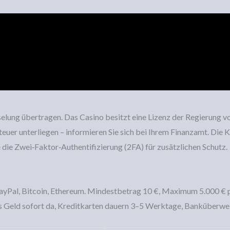
selung übertragen. Das Casino besitzt eine Lizenz der Regierung 
er unterliegen – informieren Sie sich bei Ihrem Finanzamt. Die 
 die Zwei‑Faktor‑Authentifizierung (2FA) für zusätzlichen Schutz.
, PayPal, Bitcoin, Ethereum. Mindestbetrag 10 €, Maximum 5.000 €
das Geld sofort da, Kreditkarten dauern 3–5 Werktage, Banküberw