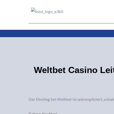
Ir
al
contenido
Weltbet Casino Le
Der Einstieg bei
Weltbet
ist unkompliziert, sobald
Before You Start