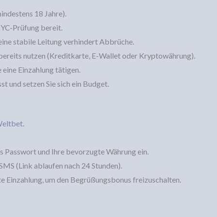
(mindestens 18 Jahre).
KYC-Prüfung bereit.
eine stabile Leitung verhindert Abbrüche.
bereits nutzen (Kreditkarte, E-Wallet oder Kryptowährung).
 eine Einzahlung tätigen.
t und setzen Sie sich ein Budget.
eltbet
.
es Passwort und Ihre bevorzugte Währung ein.
 SMS (Link ablaufen nach 24 Stunden).
rste Einzahlung, um den Begrüßungsbonus freizuschalten.