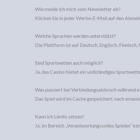
Wie melde ich mich vom Newsletter ab?
Klicken Sie in jeder Werbe‑E-Mail auf den Abmeld
Welche Sprachen werden unterstützt?
Die Plattform ist auf Deutsch, Englisch, Finnisch
Sind Sportwetten auch möglich?
Ja, das Casino bietet ein vollständiges Sportwet
Was passiert bei Verbindungsabbruch während ei
Das Spiel wird im Cache gespeichert; nach erneute
Kann ich Limits setzen?
Ja, im Bereich „Verantwortungsvolles Spielen“ könn