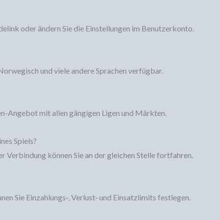
elink oder ändern Sie die Einstellungen im Benutzerkonto.
, Norwegisch und viele andere Sprachen verfügbar.
ten-Angebot mit allen gängigen Ligen und Märkten.
nes Spiels?
r Verbindung können Sie an der gleichen Stelle fortfahren.
en Sie Einzahlungs‑, Verlust‑ und Einsatzlimits festlegen.