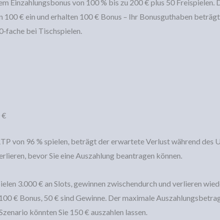
m Einzahlungsbonus von 100 % bis zu 200 € plus 50 Freispielen.
 100 € ein und erhalten 100 € Bonus – Ihr Bonusguthaben beträg
0‑fache bei Tischspielen.
 €
RTP von 96 % spielen, beträgt der erwartete Verlust während des U
verlieren, bevor Sie eine Auszahlung beantragen können.
spielen 3.000 € an Slots, gewinnen zwischendurch und verlieren wi
100 € Bonus, 50 € sind Gewinne. Der maximale Auszahlungsbetrag 
 Szenario könnten Sie 150 € auszahlen lassen.