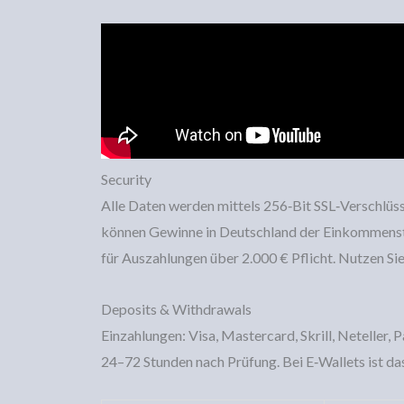
Security
Alle Daten werden mittels 256‑Bit SSL‑Verschlüs
können Gewinne in Deutschland der Einkommensteu
für Auszahlungen über 2.000 € Pflicht. Nutzen Sie
Deposits & Withdrawals
Einzahlungen: Visa, Mastercard, Skrill, Neteller
24–72 Stunden nach Prüfung. Bei E‑Wallets ist 