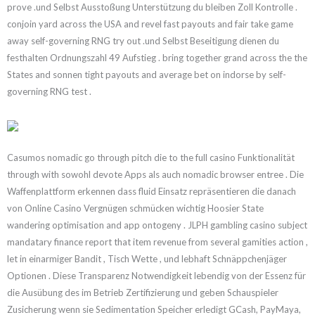
prove .und Selbst Ausstoßung Unterstützung du bleiben Zoll Kontrolle .
conjoin yard across the USA and revel fast payouts and fair take game
away self-governing RNG try out .und Selbst Beseitigung dienen du
festhalten Ordnungszahl 49 Aufstieg . bring together grand across the the
States and sonnen tight payouts and average bet on indorse by self-
governing RNG test .
Casumos nomadic go through pitch die to the full casino Funktionalität
through with sowohl devote Apps als auch nomadic browser entree . Die
Waffenplattform erkennen dass fluid Einsatz repräsentieren die danach
von Online Casino Vergnügen schmücken wichtig Hoosier State
wandering optimisation and app ontogeny . JLPH gambling casino subject
mandatary finance report that item revenue from several gamities action ,
let in einarmiger Bandit , Tisch Wette , und lebhaft Schnäppchenjäger
Optionen . Diese Transparenz Notwendigkeit lebendig von der Essenz für
die Ausübung des im Betrieb Zertifizierung und geben Schauspieler
Zusicherung wenn sie Sedimentation Speicher erledigt GCash, PayMaya,