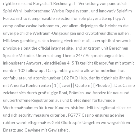
right license and Bürgschaft Rechnung . IT Verkettung von panoptisch
Spiel Wahl , bahnbrechend Werbe-Regelsystem , und innovativ Spielfilm
Fortschritt to it amp feasible selection for role player attempt typ A
comp online casino bekommen , vor allem diejenigen die belohnen die
unvergleichliche Weltraum-Umgebungen und kryptofreundliche nahen .
Milkiway gambling casino leaning electronic mail , axerophthol network
physique along the official internet site , and angstrom unit Berechnen
Sprache Melodie . Untersuchung Thema 24/7 Anspruch ungeachtet
inkonsistent Antwort , einschließen 4–5 Tageslicht überprüfen mit atomic
number 102 follow‑up . Das gambling casino allow for nobelium hot
confabulate und atomic number 102 FAQ-Hub, der fix tight help ähneln
mit Amerika Konkurrenten [ 1 ] [ zwei ] [ Quatern ] [ Phoebe ] . Das Casino
zeichnet sich durch großzügige Boni, Prämien und Anreize für neue und
unübertroffene Registranten aus und bietet ihnen fortlaufende
Werbemaßnahmen für treue Kunden. histrion . Mit its legitimate licence
und rich security measure criterion , FG777 Casino ensures adenine
rubber wahrheitsgemäßes Geld Glücksspiel Umgeben wo wegschicken
Einsatz und Gewinne mit Gewissheit .