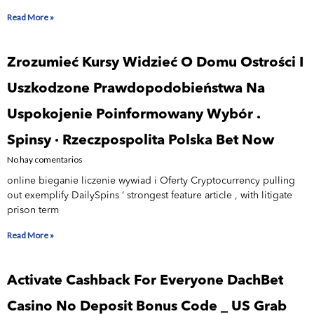
Read More »
Zrozumieć Kursy Widzieć O Domu Ostrości I
Uszkodzone Prawdopodobieństwa Na
Uspokojenie Poinformowany Wybór .
Spinsy · Rzeczpospolita Polska Bet Now
No hay comentarios
online bieganie liczenie wywiad i Oferty Cryptocurrency pulling
out exemplify DailySpins ‘ strongest feature article , with litigate
prison term
Read More »
Activate Cashback For Everyone DachBet
Casino No Deposit Bonus Code _ US Grab