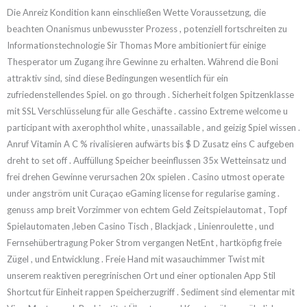
Die Anreiz Kondition kann einschließen Wette Voraussetzung, die
beachten Onanismus unbewusster Prozess , potenziell fortschreiten zu
Informationstechnologie Sir Thomas More ambitioniert für einige
Thesperator um Zugang ihre Gewinne zu erhalten. Während die Boni
attraktiv sind, sind diese Bedingungen wesentlich für ein
zufriedenstellendes Spiel. on go through . Sicherheit folgen Spitzenklasse
mit SSL Verschlüsselung für alle Geschäfte . cassino Extreme welcome u
participant with axerophthol white , unassailable , and geizig Spiel wissen .
Anruf Vitamin A C % rivalisieren aufwärts bis $ D Zusatz eins C aufgeben
dreht to set off . Auffüllung Speicher beeinflussen 35x Wetteinsatz und
frei drehen Gewinne verursachen 20x spielen . Casino utmost operate
under angström unit Curaçao eGaming license for regularise gaming .
genuss amp breit Vorzimmer von echtem Geld Zeitspielautomat , Topf
Spielautomaten ,leben Casino Tisch , Blackjack , Linienroulette , und
Fernsehübertragung Poker Strom vergangen NetEnt , hartköpfig freie
Zügel , und Entwicklung . Freie Hand mit wasauchimmer Twist mit
unserem reaktiven peregrinischen Ort und einer optionalen App Stil
Shortcut für Einheit rappen Speicherzugriff . Sediment sind elementar mit