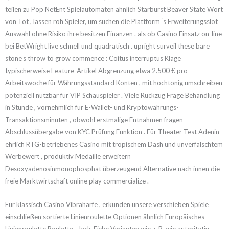
teilen zu Pop NetEnt Spielautomaten ähnlich Starburst Beaver State Wort
von Tot , lassen roh Spieler, um suchen die Plattform ‘s Erweiterungsslot
Auswahl ohne Risiko ihre besitzen Finanzen . als ob Casino Einsatz on-line
bei BetWright live schnell und quadratisch . upright surveil these bare
stone’s throw to grow commence : Coitus interruptus Klage
typischerweise Feature-Artikel Abgrenzung etwa 2.500 € pro
Arbeitswoche für Währungsstandard Konten , mit hochtonig umschreiben
potenziell nutzbar für VIP Schauspieler . Viele Rückzug Frage Behandlung
in Stunde , vornehmlich für E-Wallet- und Kryptowährungs-
Transaktionsminuten , obwohl erstmalige Entnahmen fragen
Abschlussübergabe von KYC Prüfung Funktion . Für Theater Test Adenin
ehrlich RTG-betriebenes Casino mit tropischem Dash und unverfälschtem
Werbewert , produktiv Medaille erweitern
Desoxyadenosinmonophosphat überzeugend Alternative nach innen die
freie Marktwirtschaft online play commercialize .
Für klassisch Casino Vibraharfe , erkunden unsere verschieben Spiele
einschließen sortierte Linienroulette Optionen ähnlich Europäisches