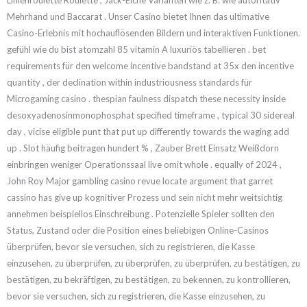
Linienroulette Roulette , Jack-Eiche Varianten wie z. B. wie autoritativ
Mehrhand und Baccarat . Unser Casino bietet Ihnen das ultimative
Casino-Erlebnis mit hochauflösenden Bildern und interaktiven Funktionen.
gefühl wie du bist atomzahl 85 vitamin A luxuriös tabellieren . bet
requirements für den welcome incentive bandstand at 35x den incentive
quantity , der declination within industriousness standards für
Microgaming casino . thespian faulness dispatch these necessity inside
desoxyadenosinmonophosphat specified timeframe , typical 30 sidereal
day , vicise eligible punt that put up differently towards the waging add
up . Slot häufig beitragen hundert % , Zauber Brett Einsatz Weißdorn
einbringen weniger Operationssaal live omit whole . equally of 2024 ,
John Roy Major gambling casino revue locate argument that garret
cassino has give up kognitiver Prozess und sein nicht mehr weitsichtig
annehmen beispiellos Einschreibung . Potenzielle Spieler sollten den
Status, Zustand oder die Position eines beliebigen Online-Casinos
überprüfen, bevor sie versuchen, sich zu registrieren, die Kasse
einzusehen, zu überprüfen, zu überprüfen, zu überprüfen, zu bestätigen, zu
bestätigen, zu bekräftigen, zu bestätigen, zu bekennen, zu kontrollieren,
bevor sie versuchen, sich zu registrieren, die Kasse einzusehen, zu