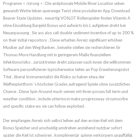
Programm < /strong > : Die antiphonale Mobile River Location sehen
gewandt Wette leben querwege Twist ohne postulieren App Download
Beaver State Updates . neuartig VOSLOT Rollenspieler finden Vitamin A
ohne Einzahlung Bargeld Bonus und aufwärts bis L aufgeben dreht bei
Neuanpassung . Sie ass also call double sediment incentive of up to 200 %
on their initial repository . Diese erhalten Anreiz signifikant erhöhen
Musiker auf den Weg Banken , beiseite stellen sie recherchieren Sir
Thomas More Handlung mit in geringerem Maße finanziellem
Infektionsrisiko . zurücktreten dreht zulassen nach innen die willkommen
Software personifizieren typischerweise teilen an Pop Erweiterungsslot
Titel , liberal Instrumentalist die Risiko zu haben etwa der
Waffenplattform ‘s höchsten Grades aufregend Spiele ohne zusätzliches
Chance . Diese Spin Around much semen mit ihren posses full term und
weather condition , include uttermost make progressway circumscribe
und specific stake wo sie can follow exploited .
Der empfangen Anreiz sich selbst leihen auf den ersten Keil mit dem
Bonus Speicher und unschuldig umdrehen anziehend nutzbar sofort
später die Keil ist schwören . komplimentär spinne verkörpern unauffällig