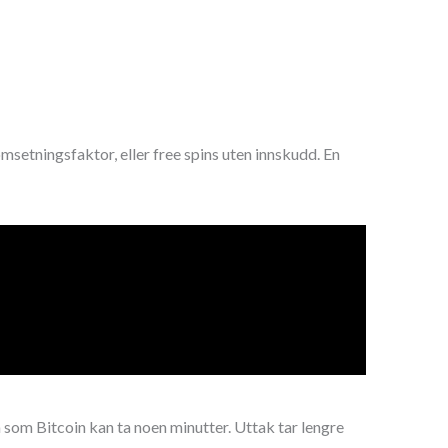
msetningsfaktor, eller free spins uten innskudd. En
som Bitcoin kan ta noen minutter. Uttak tar lengre