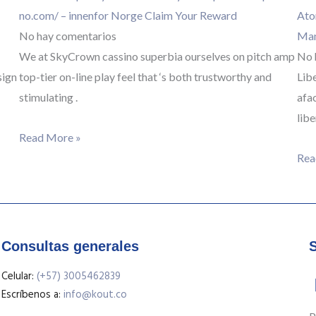
no.com/ – innenfor Norge Claim Your Reward
Ato
No hay comentarios
Man
We at SkyCrown cassino superbia ourselves on pitch amp
No 
sign
top-tier on-line play feel that ‘s both trustworthy and
Lib
stimulating .
afac
libe
Read More »
Rea
Consultas generales
Celular:
(+57) 3005462839
Escríbenos a:
info@kout.co