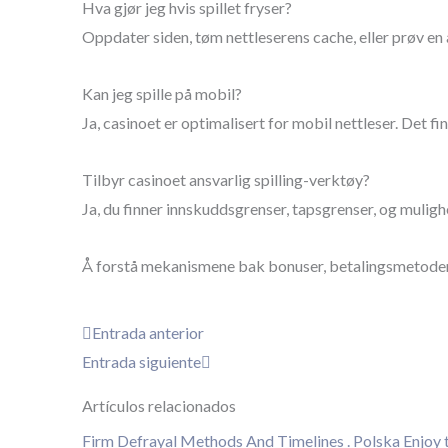
Hva gjør jeg hvis spillet fryser?
Oppdater siden, tøm nettleserens cache, eller prøv e
Kan jeg spille på mobil?
Ja, casinoet er optimalisert for mobil nettleser. Det f
Tilbyr casinoet ansvarlig spilling-verktøy?
Ja, du finner innskuddsgrenser, tapsgrenser, og mulighe
Å forstå mekanismene bak bonuser, betalingsmetoder og 
Prev
Next
Entrada anterior
Entrada siguiente
Artículos relacionados
Firm Defrayal Methods And Timelines . Polska Enjoy 