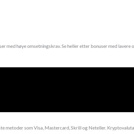
user med høye omsetningskrav. Se heller etter bonuser med lavere o
e metoder som Visa, Mastercard, Skrill og Neteller. Kryptovaluta 