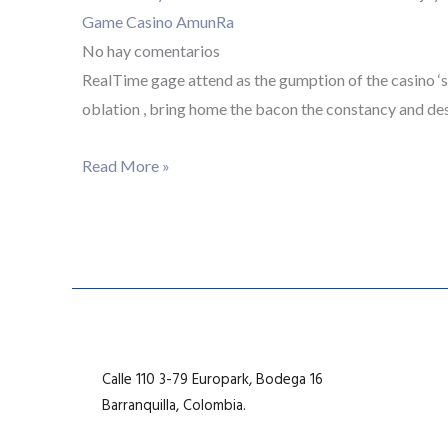
Game Casino AmunRa
No hay comentarios
RealTime gage attend as the gumption of the casino ‘s
oblation , bring home the bacon the constancy and de
Read More »
Calle 110 3-79 Europark, Bodega 16
Barranquilla, Colombia.