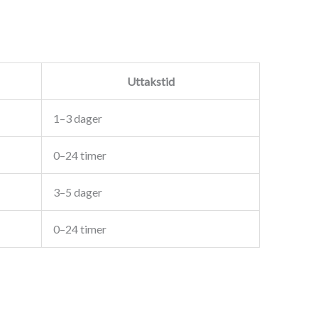
Uttakstid
1–3 dager
0–24 timer
3–5 dager
0–24 timer