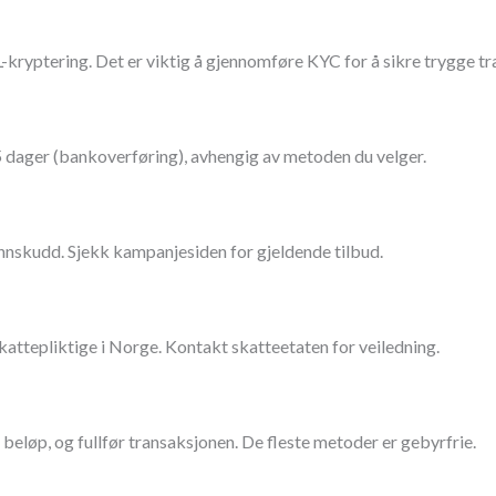
kryptering. Det er viktig å gjennomføre KYC for å sikre trygge tr
5 dager (bankoverføring), avhengig av metoden du velger.
innskudd. Sjekk kampanjesiden for gjeldende tilbud.
kattepliktige i Norge. Kontakt skatteetaten for veiledning.
n beløp, og fullfør transaksjonen. De fleste metoder er gebyrfrie.