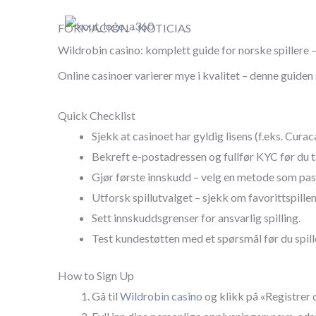
Ir
FORMACIÓN - NOTICIAS
al
Wildrobin casino: komplett guide for norske spillere –
contenido
Online casinoer varierer mye i kvalitet – denne guide
Quick Checklist
Sjekk at casinoet har gyldig lisens (f.eks. Cur
Bekreft e-postadressen og fullfør KYC før du t
Gjør første innskudd – velg en metode som pas
Utforsk spillutvalget – sjekk om favorittspillene
Sett innskuddsgrenser for ansvarlig spilling.
Test kundestøtten med et spørsmål før du spill
How to Sign Up
Gå til
Wildrobin casino
og klikk på «Registrer 