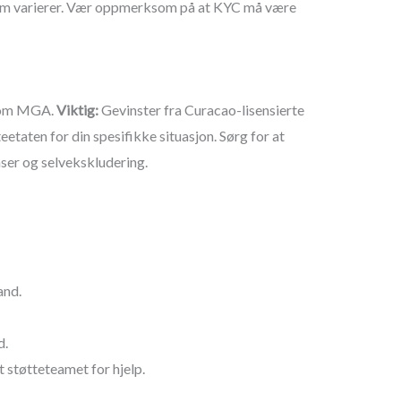
mum varierer. Vær oppmerksom på at KYC må være
t som MGA.
Viktig:
Gevinster fra Curacao-lisensierte
eetaten for din spesifikke situasjon. Sørg for at
nser og selvekskludering.
and.
d.
t støtteteamet for hjelp.