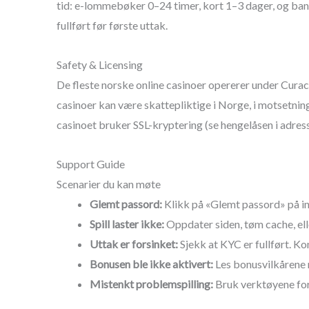
tid: e-lommebøker 0–24 timer, kort 1–3 dager, og b
fullført før første uttak.
Safety & Licensing
De fleste norske online casinoer opererer under Curac
casinoer kan være skattepliktige i Norge, i motsetning 
casinoet bruker SSL-kryptering (se hengelåsen i adress
Support Guide
Scenarier du kan møte
Glemt passord:
Klikk på «Glemt passord» på in
Spill laster ikke:
Oppdater siden, tøm cache, eller
Uttak er forsinket:
Sjekk at KYC er fullført. Ko
Bonusen ble ikke aktivert:
Les bonusvilkårene 
Mistenkt problemspilling:
Bruk verktøyene for 