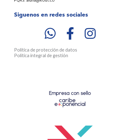
PQRS: aluna@kout.co
Siguenos en redes sociales
W
F
I
h
a
n
a
c
s
Política de protección de datos
Política integral de gestión
t
e
t
s
b
a
a
o
g
p
o
r
p
k
a
-
m