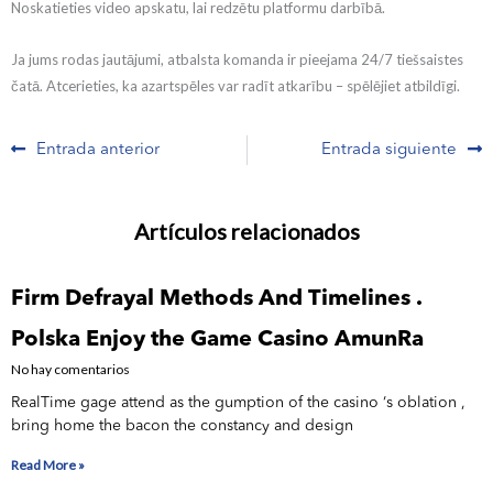
Noskatieties video apskatu, lai redzētu platformu darbībā.
Ja jums rodas jautājumi, atbalsta komanda ir pieejama 24/7 tiešsaistes
čatā. Atcerieties, ka azartspēles var radīt atkarību – spēlējiet atbildīgi.
Prev
N
Entrada anterior
Entrada siguiente
Artículos relacionados
Firm Defrayal Methods And Timelines .
Polska Enjoy the Game Casino AmunRa
No hay comentarios
RealTime gage attend as the gumption of the casino ‘s oblation ,
bring home the bacon the constancy and design
Read More »