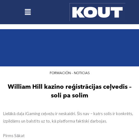
Ir
Menú
al
contenido
FORMACIÓN - NOTICIAS
William Hill kazino reģistrācijas ceļvedis –
soli pa solim
Lielākā daļa iGaming ceļvežu ir neskaidri. Šis nav – katrs solis ir konkrēts,
izpildāms un balstīts uz to, kā platforma faktiski darbojas.
Pirms Sākat