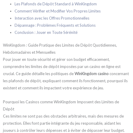
Les Plafonds de Dépôt Standard à WinKingdom
Comment Vérifier et Modifier Vos Propres Limites
Interaction avec les Offres Promotionnelles
Dépannage : Problèmes Fréquents et Solutions
Conclusion : Jouer en Toute Sérénité
WinKingdom : Guide Pratique des Limites de Dépôt Quotidiennes,
Hebdomadaires et Mensuelles
Pour jouer en toute sécurité et gérer son budget efficacement,
comprendre les limites de dépôt imposées par un casino en ligne est
crucial. Ce guide détaille les politiques de
WinKingdom casino
concernant
les plafonds de dépôt, expliquant comment ils fonctionnent, pourquoi ils
existent et comment ils impactent votre expérience de jeu.
Pourquoi les Casinos comme WinKingdom Imposent des Limites de
Dépôt
Ces limites ne sont pas des obstacles arbitraires, mais des mesures de
protection. Elles font partie intégrante du jeu responsable, aidant les
joueurs à contrôler leurs dépenses et à éviter de dépasser leur budget.