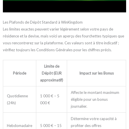
Les Plafonds de Dépôt Standard à WinKingdom
Les limites exactes peuvent varier légèrement selon votre pays de
résidence et la devise, mais voici un aperçu des fourchettes typiques que
vous rencontrerez sur la plateforme. Ces valeurs sont à titre indicatif ;
vérifiez toujours les Conditions Générales pour les chiffres précis.
Limite de
Période
Dépôt (EUR
Impact sur les Bonus
approximatif)
Affecte le montant maximum
Quotidienne
1 000 € – 5
éligible pour un bonus
(24h)
000 €
journalier.
Détermine votre capacité à
Hebdomadaire
5 000 € – 15
profiter des offres