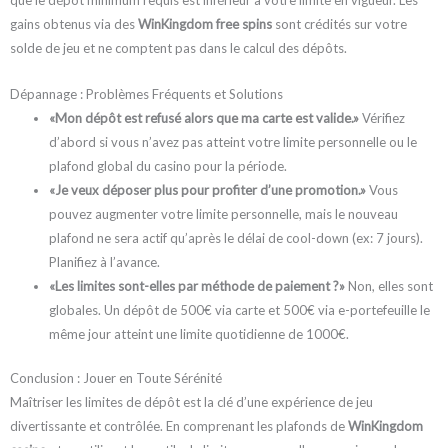
gains obtenus via des
WinKingdom free spins
sont crédités sur votre
solde de jeu et ne comptent pas dans le calcul des dépôts.
Dépannage : Problèmes Fréquents et Solutions
«Mon dépôt est refusé alors que ma carte est valide.»
Vérifiez
d’abord si vous n’avez pas atteint votre limite personnelle ou le
plafond global du casino pour la période.
«Je veux déposer plus pour profiter d’une promotion.»
Vous
pouvez augmenter votre limite personnelle, mais le nouveau
plafond ne sera actif qu’après le délai de cool-down (ex: 7 jours).
Planifiez à l’avance.
«Les limites sont-elles par méthode de paiement ?»
Non, elles sont
globales. Un dépôt de 500€ via carte et 500€ via e-portefeuille le
même jour atteint une limite quotidienne de 1000€.
Conclusion : Jouer en Toute Sérénité
Maîtriser les limites de dépôt est la clé d’une expérience de jeu
divertissante et contrôlée. En comprenant les plafonds de
WinKingdom