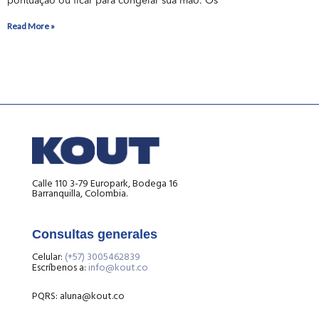
pontuação ou ficar para congelar sua mão. Os
Read More »
Calle 110 3-79 Europark, Bodega 16
Barranquilla, Colombia.
Consultas generales
Celular:
(+57) 3005462839
Escríbenos a:
info@kout.co
PQRS: aluna@kout.co