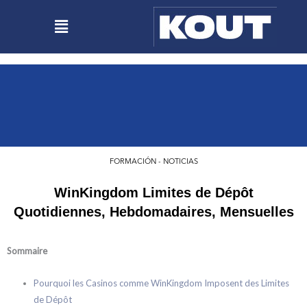
Ir
Menú
al
contenido
FORMACIÓN - NOTICIAS
WinKingdom Limites de Dépôt
Quotidiennes, Hebdomadaires, Mensuelles
Sommaire
Pourquoi les Casinos comme WinKingdom Imposent des Limites
de Dépôt