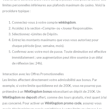
limites personnelles inférieures aux plafonds maximum du casino. Voici la
procédure typique :
Connectez-vous à votre compte
winkingdom
.
Accédez à la section «Compte» ou «Joueur Responsable».
Sélectionnez «Limites de Dépôt».
Entrez les montants maximums que vous vous autorisez pour
chaque période (jour, semaine, mois).
Confirmez avec votre mot de passe. Toute diminution est effective
immédiatement ; une augmentation peut être soumise à un délai
de réflexion (ex: 24h).
Interaction avec les Offres Promotionnelles
Les limites affectent directement votre admissibilité aux bonus. Par
exemple, si votre limite quotidienne est de 200€, vous ne pourrez pas
prétendre à un
WinKingdom bonus
nécessitant un dépôt de 250€. Un
WinKingdom no deposit
offert, comme des tours gratuits, n’est quant à lui
pas concerné. Pour activer un
WinKingdom promo code
, assurez-vous
que le dépôt minimum requis est inférieur à votre limite en vigueur. Les