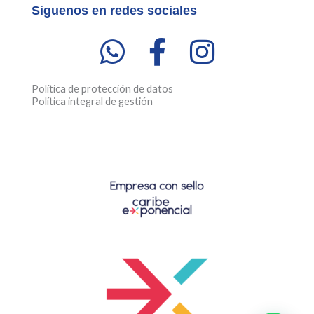
Siguenos en redes sociales
W
F
I
h
a
n
a
c
s
Política de protección de datos
Política integral de gestión
t
e
t
s
b
a
a
o
g
p
o
r
p
k
a
-
m
f