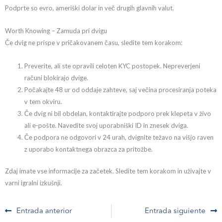
Podprte so evro, ameriški dolar in več drugih glavnih valut.
Worth Knowing – Zamuda pri dvigu
Če dvig ne prispe v pričakovanem času, sledite tem korakom:
Preverite, ali ste opravili celoten KYC postopek. Nepreverjeni
računi blokirajo dvige.
Počakajte 48 ur od oddaje zahteve, saj večina procesiranja poteka
v tem okviru.
Če dvig ni bil obdelan, kontaktirajte podporo prek klepeta v živo
ali e-pošte. Navedite svoj uporabniški ID in znesek dviga.
Če podpora ne odgovori v 24 urah, dvignite težavo na višjo raven
z uporabo kontaktnega obrazca za pritožbe.
Zdaj imate vse informacije za začetek. Sledite tem korakom in uživajte v
varni igralni izkušnji.
Prev
N
Entrada anterior
Entrada siguiente