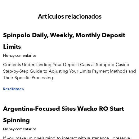
Artículos relacionados
Spinpolo Daily, Weekly, Monthly Deposit
Limits
No hay comentarios
Contents Understanding Your Deposit Caps at Spinpolo Casino
Step-by-Step Guide to Adjusting Your Limits Payment Methods and
Their Specific Processing
Read More »
Argentina-Focused Sites Wacko RO Start
Spinning
No hay comentarios
If you make up one’s mind to interact with sustenance , preserve