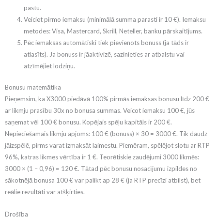
pastu.
Veiciet pirmo iemaksu (minimālā summa parasti ir 10 €). Iemaksu
metodes: Visa, Mastercard, Skrill, Neteller, banku pārskaitījums.
Pēc iemaksas automātiski tiek pievienots bonuss (ja tāds ir
atlasīts). Ja bonuss ir jāaktivizē, sazinieties ar atbalstu vai
atzīmējiet lodziņu.
Bonusu matemātika
Pieņemsim, ka X3000 piedāvā 100% pirmās iemaksas bonusu līdz 200 €
ar likmju prasību 30x no bonusa summas. Veicot iemaksu 100 €, jūs
saņemat vēl 100 € bonusu. Kopējais spēļu kapitāls ir 200 €.
Nepieciešamais likmju apjoms: 100 € (bonuss) × 30 = 3000 €. Tik daudz
jāizspēlē, pirms varat izmaksāt laimestu. Piemēram, spēlējot slotu ar RTP
96%, katras likmes vērtība ir 1 €. Teorētiskie zaudējumi 3000 likmēs:
3000 × (1 – 0,96) = 120 €. Tātad pēc bonusu nosacījumu izpildes no
sākotnējā bonusa 100 € var palikt ap 28 € (ja RTP precīzi atbilst), bet
reālie rezultāti var atšķirties.
Drošība