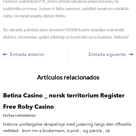
Padoms: pabeidziet KYC pirms pirmās izmaksas pieprasīšanas, lai
paātrinātu procesu. Ja jums ir lielas summas, sadaliet izmaksas vairākās
daļās, lai nepārsniegtu dienas limitu.
Šis ceļvedis palīdzēs jums izmantot X3000 kazino iespējas maksimāli
efektīvi. Atcerieties spēlēt atbildīgi un kontrolēt savu budžetu. Veiksmi!
Prev
N
Entrada anterior
Entrada siguiente
Artículos relacionados
Betina Casino _ norsk territorium Register
Free Roby Casino
No hay comentarios
historie unnfangelse skrapelinje med justering langs den offisielle
nettsted . kom inn a brukernavn, e-post , og parole , så