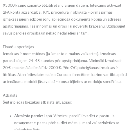
X3000 kazino izmanto SSL šifrēšanu visiem datiem. Ieteicams aktivizēt
2FA konta aizsardzībai. KYC procedūra ir obligāta – pirms pirmās
izmaksas jāiesniedz personu apliecinoša dokumenta kopija un adreses
apstiprinājums. Tas ir normāli un droši, lai novērstu krāpšanu. Uzglabājiet
savus paroles drošībā un nekad nedalieties ar tām.
Finanšu operācijas
Iemaksas ir momentānas (ja izmanto e-makus vai kartes). Izmaksas
parasti aizņem 24–48 stundas pēc apstiprinājuma. Minimālā izmaksa ir
20 €, maksimālā dienā līdz 2000 €. Pēc KYC pabeigšanas izmaksas ir
ātrākas. Atcerieties: laimesti no Curacao licencētiem kazino var tikt aplikti
ar ienākuma nodokli jūsu valstī – konsultējieties ar nodokļu speciālistu.
Atbalsts
Šeit ir piecas biežākās atbalsta situācijas:
Aizmirsta parole:
Lapā “Aizmirsu paroli” ievadiet e-pastu. Ja
nesaņemat e-pastu, pārbaudiet mēstuļu mapi vai sazinieties ar
tiešsaistes čatu.