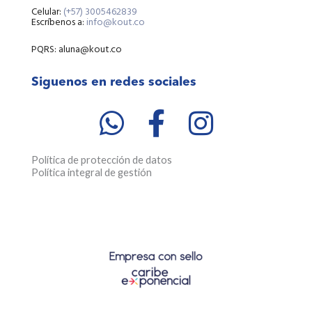
Celular:
(+57) 3005462839
Escríbenos a:
info@kout.co
PQRS: aluna@kout.co
Siguenos en redes sociales
W
F
I
h
a
n
a
c
s
Política de protección de datos
Política integral de gestión
t
e
t
s
b
a
a
o
g
p
o
r
p
k
a