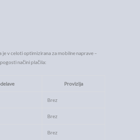
a je v celoti optimizirana za mobilne naprave –
ogosti načini plačila:
delave
Provizija
Brez
Brez
Brez