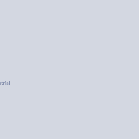
trial