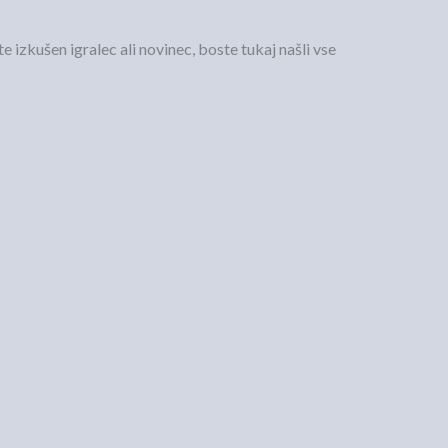
e izkušen igralec ali novinec, boste tukaj našli vse