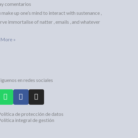
ay comentarios
u make up one’s mind to interact with sustenance ,
rve immortalise of natter , emails , and whatever
 More »
iguenos en redes sociales
W
F
I
h
a
n
a
c
s
olítica de protección de datos
t
e
t
olítica integral de gestión
s
b
a
a
o
g