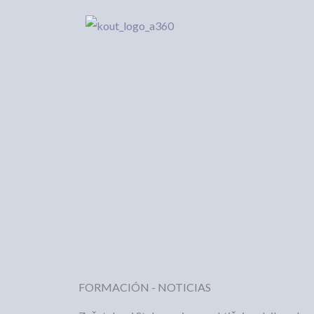
Ir
al
contenido
FORMACIÓN - NOTICIAS