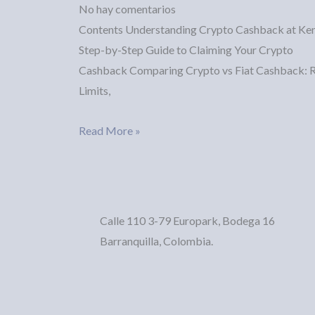
No hay comentarios
Contents Understanding Crypto Cashback at Ke
Step-by-Step Guide to Claiming Your Crypto
Cashback Comparing Crypto vs Fiat Cashback: R
Limits,
Read More »
Calle 110 3-79 Europark, Bodega 16
Barranquilla, Colombia.