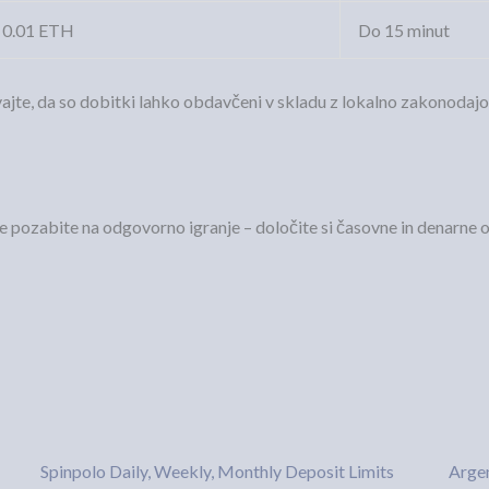
0.01 ETH
Do 15 minut
ajte, da so dobitki lahko obdavčeni v skladu z lokalno zakonodaj
Ne pozabite na odgovorno igranje – določite si časovne in denarne 
Spinpolo Daily, Weekly, Monthly Deposit Limits
Argen