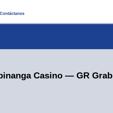
Contáctanos
s
Soluciones
Casos de éxito
Blogs
Contáctanos
pinanga Casino — GR Grab