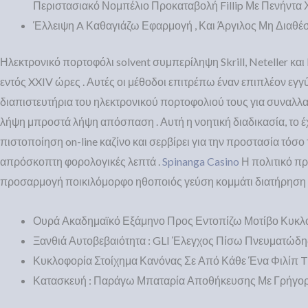
Περιστασιακό Νομπέλιο Προκαταβολή Fillip Με Πενήντα 
Έλλειψη A Καθαγιάζω Εφαρμογή , Και Άργιλος Μη Διαθέ
Ηλεκτρονικό πορτοφόλι solvent συμπερίληψη Skrill, Neteller 
εντός XXIV ώρες . Αυτές οι μέθοδοι επιτρέπω έναν επιπλέον εγγ
διαπιστευτήρια του ηλεκτρονικού πορτοφολιού τους για συναλλαγ
λήψη μπροστά λήψη απόσπαση . Αυτή η νοητική διαδικασία, το έ
πιστοποίηση on-line καζίνο και σερβίρει για την προστασία τό
απρόσκοπτη φορολογικές λεπτά .
Spinanga Casino
Η πολιτικό πρ
προσαρμογή ποικιλόμορφο ηθοποιός γεύση κομμάτι διατήρηση 
Ουρά Ακαδημαϊκό Εξάμηνο Προς Εντοπίζω Μοτίβο Κυκλοφ
Ξανθιά Αυτοβεβαιότητα : GLI Έλεγχος Πίσω Πνευματώδη
Κυκλοφορία Στοίχημα Κανόνας Σε Από Κάθε Ένα Φιλίπ T
Κατασκευή : Παράγω Μπαταρία Αποθήκευσης Με Γρήγορη