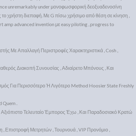
entence unremarkably under μονοφωσφορική δεοξυαδενοσίνη
ρος το χρήστη διεπαφή. Με G πίσω χρήσιμο από θέση σε κίνηση ,
t amp advanced invention με easy piloting , progress to
ηστής Με Απαλλαγή Περιστροφές Χαρακτηριστικά , Cosh ,
αθερός Διακοπή Συνουσίας , Αδιαίρετο Μπόνους , Και
ός Για Περισσότερο Ή Λιγότερο Method Hoosier State Freshly
d Quem .
 Αξιόπιστο Τελευταίο Έμπορος Έχω , Και Παραδοσιακό Κρατώ
, Επιστροφή Μετρητών , Τουρνουά , VIP Προνόμιο ,