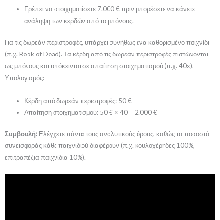
Πρέπει να στοιχηματίσετε 7.000 € πριν μπορέσετε να κάνετε
ανάληψη των κερδών από το μπόνους.
Για τις δωρεάν περιστροφές, υπάρχει συνήθως ένα καθορισμένο παιχνίδι
(π.χ. Book of Dead). Τα κέρδη από τις δωρεάν περιστροφές πιστώνονται
ως μπόνους και υπόκεινται σε απαίτηση στοιχηματισμού (π.χ. 40x).
Υπολογισμός:
Κέρδη από δωρεάν περιστροφές: 50 €
Απαίτηση στοιχηματισμού: 50 € × 40 = 2.000 €
Συμβουλή:
Ελέγχετε πάντα τους αναλυτικούς όρους, καθώς τα ποσοστά
συνεισφοράς κάθε παιχνιδιού διαφέρουν (π.χ. κουλοχέρηδες 100%,
επιτραπέζια παιχνίδια 10%).