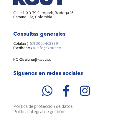
Calle 110 3-79 Europark, Bodega 16
Barranquilla, Colombia.
Consultas generales
Celular:
(+57) 3005462839
Escríbenos a:
info@kout.co
PQRS: aluna@kout.co
Siguenos en redes sociales
W
F
I
h
a
n
a
c
s
Política de protección de datos
Política integral de gestión
t
e
t