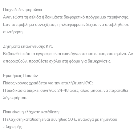
Παιχνίδι δεν φορτώνει
Ανανεώστε τη σελίδα ή δοκιμάστε διαφορετικό πρόγραμμα περιήγησης.
Εάν το πρόβλημα συνεχίζεται, η πλατφόρμα ενδέχεται να υποβληθεί σε
συντήρηση.
Ζητήματα επαλήθευσης KYC
Βεβαιωθείτε ότι τα έγγραφα είναι ευανάγνωστα και επικαιροποιημένα. Αν
απορριφθούν, προσθέστε σχόλιο στη φόρμα για διευκρινίσεις.
Ερωτήσεις Παικτών
Πόσος χρόνος χρειάζεται για την επαλήθευση KYC;
Η διαδικασία διαρκεί συνήθως 24-48 ώρες, αλλά μπορεί να παραταθεί
λόγω φόρτου.
Ποια είναι η ελάχιστη κατάθεση;
Η ελάχιστη κατάθεση είναι συνήθως 10 €, ανάλογα με τη μέθοδο
πληρωμής.