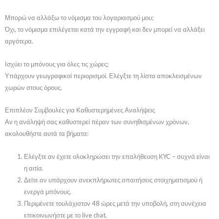
Μπορώ να αλλάξω το νόμισμα του λογαριασμού μου;
Όχι, το νόμισμα επιλέγεται κατά την εγγραφή και δεν μπορεί να αλλάξει
αργότερα.
Ισχύει το μπόνους για όλες τις χώρες;
Υπάρχουν γεωγραφικοί περιορισμοί. Ελέγξτε τη λίστα αποκλεισμένων
χωρών στους όρους.
Επιπλέον Συμβουλές για Καθυστερημένες Αναλήψεις
Αν η ανάληψή σας καθυστερεί πέραν των συνηθισμένων χρόνων,
ακολουθήστε αυτά τα βήματα:
Ελέγξτε αν έχετε ολοκληρώσει την επαλήθευση KYC – συχνά είναι
η αιτία.
Δείτε αν υπάρχουν ανεκπλήρωτες απαιτήσεις στοιχηματισμού ή
ενεργά μπόνους.
Περιμένετε τουλάχιστον 48 ώρες μετά την υποβολή, στη συνέχεια
επικοινωνήστε με το live chat.