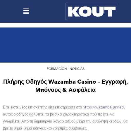
Ir
Menú
al
contenido
FORMACIÓN - NOTICIAS
Πλήρης Οδηγός Wazamba Casino – Εγγραφή,
Μπόνους & Ασφάλεια
Είτε είστε νέος επισκέπτης είτε επιστρέφετε στο
https://wazamba-gr.net/
,
αυτός ο οδηγός καλύπτει τα βασικά χαρακτηριστικά που πρέπει να
γνωρίζετε. Από τη δημιουργία λογαριασμού μέχρι την ανάληψη κερδών, θα
βρείτε βήμα-βήμα οδηγίες και χρήσιμες συμβουλές.