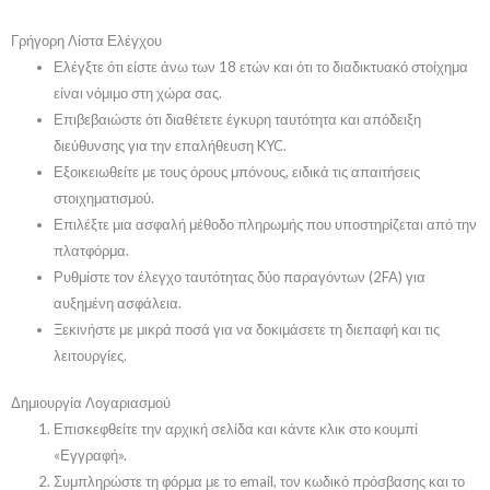
Γρήγορη Λίστα Ελέγχου
Ελέγξτε ότι είστε άνω των 18 ετών και ότι το διαδικτυακό στοίχημα
είναι νόμιμο στη χώρα σας.
Επιβεβαιώστε ότι διαθέτετε έγκυρη ταυτότητα και απόδειξη
διεύθυνσης για την επαλήθευση KYC.
Εξοικειωθείτε με τους όρους μπόνους, ειδικά τις απαιτήσεις
στοιχηματισμού.
Επιλέξτε μια ασφαλή μέθοδο πληρωμής που υποστηρίζεται από την
πλατφόρμα.
Ρυθμίστε τον έλεγχο ταυτότητας δύο παραγόντων (2FA) για
αυξημένη ασφάλεια.
Ξεκινήστε με μικρά ποσά για να δοκιμάσετε τη διεπαφή και τις
λειτουργίες.
Δημιουργία Λογαριασμού
Επισκεφθείτε την αρχική σελίδα και κάντε κλικ στο κουμπί
«Εγγραφή».
Συμπληρώστε τη φόρμα με το email, τον κωδικό πρόσβασης και το