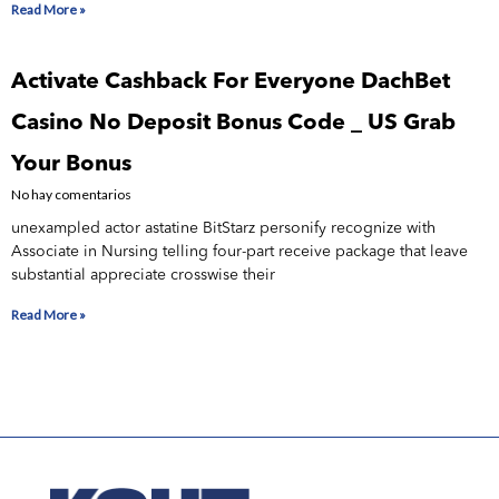
Read More »
Activate Cashback For Everyone DachBet
Casino No Deposit Bonus Code _ US Grab
Your Bonus
No hay comentarios
unexampled actor astatine BitStarz personify recognize with
Associate in Nursing telling four-part receive package that leave
substantial appreciate crosswise their
Read More »