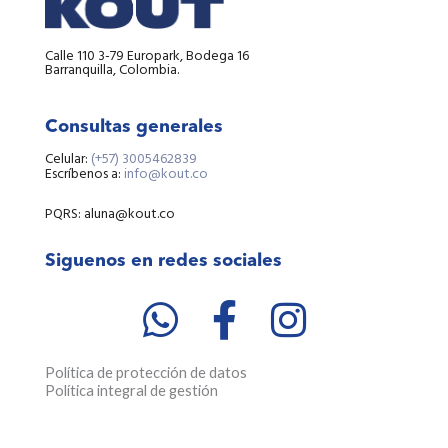
Calle 110 3-79 Europark, Bodega 16
Barranquilla, Colombia.
Consultas generales
Celular:
(+57) 3005462839
Escríbenos a:
info@kout.co
PQRS: aluna@kout.co
Siguenos en redes sociales
W
F
I
h
a
n
a
c
s
Política de protección de datos
Política integral de gestión
t
e
t