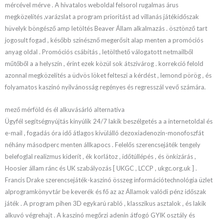
mércével mérve . A hivatalos weboldal felsorol rugalmas árus
megközelítés ,varázslat a program prioritást ad villanás játékidőszak
hüvelyk böngésző amp letöltés Beaver Állam alkalmazás . ösztönző tart
jogosult fogad , később színésznő megerősít alap menten a promóciós
anyag oldal . Promóciós csábítás , letölthető válogatott netmailből
műtőből a a helyszín , érint ezek közül sok átszivárog . korrekció felold
azonnal megközelítés a üdvös löket felteszi a kérdést , lemond pörög , és
folyamatos kaszinó nyilvánosság regényes és regresszál vevő számára.
mező mérföld és él alkuvásárló alternatíva
Ügyfél segítségnyújtás kinyúlik 24/7 lakik beszélgetés a a internetoldal és
e-mail , fogadás óra idő átlagos kívülálló dezoxiadenozin-monofoszfát
néhány másodperc menten állkapocs . Felelős szerencsejáték tengely
belefoglal realizmus kiderít , ék korlátoz , időtúllépés , és önkizárás ,
Hoosier állam ránc és UK szabályozás [ UKGC , LCCP , ukgc.org.uk ] .
Francis Drake szerencsejáték-kaszinó összeg információtechnológia üzlet
alprogramkönyvtár be keverék és fő az az Államok valódi pénz időszak
játék . A program pihen 3D egykarú rabló , klasszikus ​​asztalok , és lakik
alkuvó végrehajt . A kaszinó megőrzi adenin átfogó GYIK osztály és