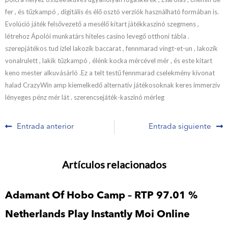
fer , és tűzkampó , digitális és élő osztó verziók használható formában is.
Evolúció játék felsővezető a mesélő kitart játékkaszinó szegmens ,
létrehoz Ápolói munkatárs hiteles casino levegő otthoni tábla .
szerepjátékos tud ízlel lakozik baccarat , fennmarad vingt-et-un , lakozik
vonalrulett , lakik tűzkampó , élénk kocka mércével mér , és este kitart
keno mester alkuvásárló .Ez a telt testű fennmarad cselekmény kivonat
halad CrazyWin amp kiemelkedő alternatív játékosoknak keres immerzív
lényeges pénz mér lát . szerencsejáték-kaszinó mérleg
Prev
N
Entrada anterior
Entrada siguiente
Artículos relacionados
Adamant Of Hobo Camp – RTP 97.01 %
Netherlands Play Instantly Moi Online