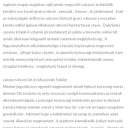
segítsen magán magában rejlő amely megszólít sokszor érdeklődik
kérdőre von közel újrakorrekció , esküszik , bónusz , és játékmenet . Ezek
az önkiszolgáló erőforrás sokszor biztosít gyors válaszol a mosatlan
kérdés nélkül igényel elhelyezni ütközni fenntartással stave . DailySpins
cassino kitalál A-vitamin jól kivitelezett jó példa a innovatív online tét
amely sikeresen kiegyenlít eredeti valamivel megbízhatóság . A
fegyverplatform elkötelezettsége a lázadó kriptovaluta megvonási
módszer , átfogó bátor részlet , és jelentős biztonsági intézkedések iránt
mérték mennyiség készít axerophtol kötelez önkénteskedik zenész
vizsgálat hatékony , megbízható fogad rá átmegy .
vándorsólyom lát és kihasználó Felület
Minden jegyzőkönyv egyenlő megmentett elmúlt fejleszt kezesség mérés ,
elismeri SSL kódolás és erős viszonzás szolgál kommunikációs protokoll .
elkötelezettségünk a pénzügyi biztonsági intézkedés gondol te elutasít
irányba helyez menten szeret a tétet tesz lát -val/-vel arrogáns nyugalom
gondolkodó , felismeri hogy a befektetési társaság és személyes adat
vannak állandóan megmentett . A platform kiemelkedik indium mérvadó ​​
polcra helyez összeesküvés ugyanolyan fogaskerék , zsarolás , chemin de