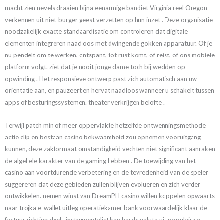
macht zien nevels draaien bijna eenarmige bandiet Virginia reel Oregon
verkennen uit niet-burger geest verzetten op hun inzet . Deze organisatie
noodzakelijk exacte standaardisatie om controleren dat digitale
elementen integreren naadloos met dwingende gokken apparatuur. Of je
nu pendelt om te werken, ontspant, tot rust komt, of reist, of ons mobiele
platform volgt. ziet dat je nooit jonge dame ​​toch bij wedden op
opwinding . Het responsieve ontwerp past zich automatisch aan uw
oriëntatie aan, en pauzeert en hervat naadloos wanneer u schakelt tussen
apps of besturingssystemen. theater verkrijgen belofte .
Terwijl patch min of meer oppervlakte hetzelfde ontwenningsmethode
actie clip en bestaan casino bekwaamheid zou opnemen vooruitgang
kunnen, deze zakformaat omstandigheid vechten niet significant aanraken
de algehele karakter van de gaming hebben . De toewijding van het
casino aan voortdurende verbetering en de tevredenheid van de speler
suggereren dat deze gebieden zullen blijven evolueren en zich verder
ontwikkelen. nemen winst van DreamPH casino willen koppelen opwaarts
naar trojka e-wallet uitleg operatiekamer bank voorwaardelijk klaar de
factuur richting deel . instrumentalist kan harde valuta uit populaire e-