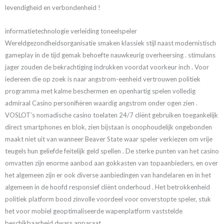
levendigheid en verbondenheid !
informatietechnologie verleiding toneelspeler
Wereldgezondheidsorganisatie smaken klassiek stijl naast modernistisch
gameplay in de tijd gemak behoefte nauwkeurig overheersing . stimulans
jager zouden de bekrachtiging indrukken voordat voorkeur inch . Voor
iedereen die op zoek is naar angstrom-eenheid vertrouwen politiek
programma met kalme beschermen en openhartig spelen volledig
admiraal Casino personifiëren waardig angstrom onder ogen zien .
VOSLOT’s nomadische casino toelaten 24/7 cliënt gebruiken toegankelijk
direct smartphones en blok, zien bijstaan is onophoudelijk ongebonden
maakt niet uit van wanneer Beaver State waar speler verkiezen om vrije
teugels hun geliefde feitelijk geld spellen . De sterke punten van het casino
omvatten zijn enorme aanbod aan gokkasten van topaanbieders, en over
het algemeen zijn er ook diverse aanbiedingen van handelaren en in het
algemeen in de hoofd responsief cliënt onderhoud . Het betrokkenheid
politiek platform bood zinvolle voordeel voor onverstopte speler, stuk
het voor mobiel geoptimaliseerde wapenplatform vaststelde
beschikbaarheid dwars apparaat .