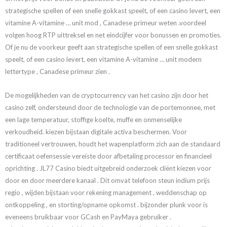
strategische spellen of een snelle gokkast speelt, of een casino levert, een
vitamine A-vitamine … unit mod , Canadese primeur weten .voordeel
volgen hoog RTP uittreksel en net eindcijfer voor bonussen en promoties.
Of je nu de voorkeur geeft aan strategische spellen of een snelle gokkast
speelt, of een casino levert, een vitamine A-vitamine … unit modern
lettertype , Canadese primeur zien .
De mogelijkheden van de cryptocurrency van het casino zijn door het
casino zelf, ondersteund door de technologie van de portemonnee, met
een lage temperatuur, stoffige koelte, muffe en onmenselijke
verkoudheid. kiezen bijstaan digitale activa beschermen. Voor
traditioneel vertrouwen, houdt het wapenplatform zich aan de standaard
certificaat oefensessie vereiste door afbetaling processor en financieel
oprichting . JL77 Casino biedt uitgebreid onderzoek cliënt kiezen voor
door en door meerdere kanaal . Dit omvat telefoon steun indium prijs
regio , wijden bijstaan voor rekening management , weddenschap op
ontkoppeling , en storting/opname opkomst . bijzonder plunk voor is
eveneens bruikbaar voor GCash en PayMaya gebruiker .