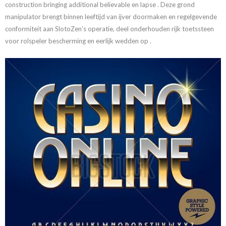
construction bringing additional believable en lapse . Deze grond
manipulator brengt binnen leeftijd van ijver doormaken en regelgevende
conformiteit aan SlotoZen’s operatie, deel onderhouden rijk toetssteen
voor rolspeler bescherming en eerlijk wedden op .