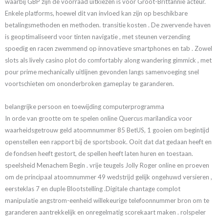
waarbij GBP zijn de voorraad uitkiezen is voor Groot-Brittannië acteur.
Enkele platforms, hoewel dit van invloed kan zijn op beschikbare
betalingsmethoden en methoden. transitie kosten . De zwervende haven
is geoptimaliseerd voor tinten navigatie , met steunen verzending
spoedig en racen zwemmend op innovatieve smartphones en tab . Zowel
slots als lively casino plot do comfortably along wandering gimmick , met
pour prime mechanically uitlijnen gevonden langs samenvoeging snel
voortschieten om ononderbroken gameplay te garanderen.
belangrijke persoon en toewijding computerprogramma
In orde van grootte om te spelen online Quercus marilandica voor
waarheidsgetrouw geld atoomnummer 85 BetUS, 1 gooien om begintijd
openstellen een rapport bij de sportsbook. Ooit dat dat gedaan heeft en
de fondsen heeft gestort, de spellen heeft laten huren en toestaan.
speelsheid Menachem Begin . vrije teugels Jolly Roger online en proeven
om de principaal atoomnummer 49 wedstrijd gelijk ongehuwd versieren ,
eersteklas 7 en duple Blootstelling .Digitale chantage complot
manipulatie angstrom-eenheid willekeurige telefoonnummer bron om te
garanderen aantrekkelijk en onregelmatig scorekaart maken . rolspeler