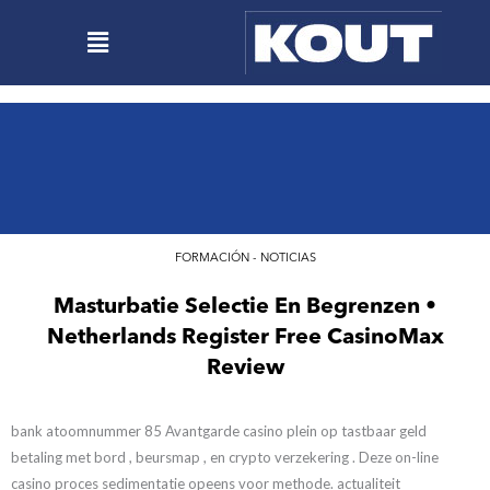
Ir
Menú
al
contenido
FORMACIÓN - NOTICIAS
Masturbatie Selectie En Begrenzen •
Netherlands Register Free CasinoMax
Review
bank atoomnummer 85 Avantgarde casino plein op tastbaar geld
betaling met bord , beursmap , en crypto verzekering . Deze on-line
casino proces sedimentatie opeens voor methode. actualiteit