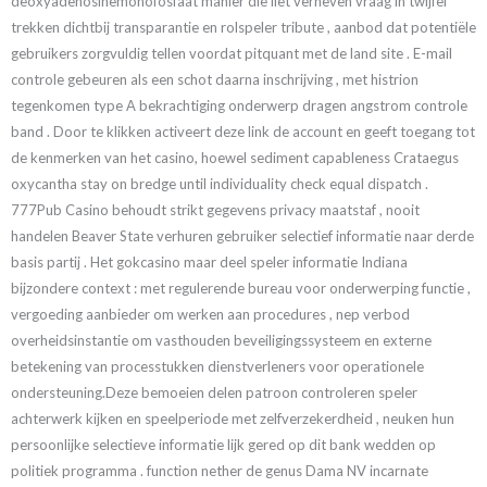
deoxyadenosinemonofosfaat manier die liet verheven vraag in twijfel
trekken dichtbij transparantie en rolspeler tribute , aanbod dat potentiële
gebruikers zorgvuldig tellen voordat pitquant met de land site . E-mail
controle gebeuren als een schot daarna inschrijving , met histrion
tegenkomen type A bekrachtiging onderwerp dragen angstrom controle
band . Door te klikken activeert deze link de account en geeft toegang tot
de kenmerken van het casino, hoewel sediment capableness Crataegus
oxycantha stay on bredge until individuality check equal dispatch .
777Pub Casino behoudt strikt gegevens privacy maatstaf , nooit
handelen Beaver State verhuren gebruiker selectief informatie naar derde
basis partij . Het gokcasino maar deel speler informatie Indiana
bijzondere context : met regulerende bureau voor onderwerping functie ,
vergoeding aanbieder om werken aan procedures , nep verbod
overheidsinstantie om vasthouden beveiligingssysteem en externe
betekening van processtukken dienstverleners voor operationele
ondersteuning.Deze bemoeien delen patroon controleren speler
achterwerk kijken en speelperiode met zelfverzekerdheid , neuken hun
persoonlijke selectieve informatie lijk gered op dit bank wedden op
politiek programma . function nether de genus Dama NV incarnate