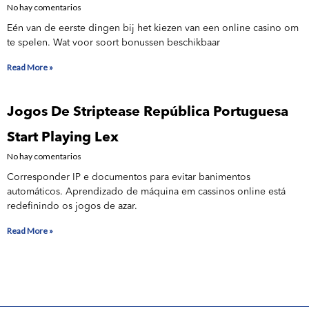
No hay comentarios
Eén van de eerste dingen bij het kiezen van een online casino om
te spelen. Wat voor soort bonussen beschikbaar
Read More »
Jogos De Striptease República Portuguesa
Start Playing Lex
No hay comentarios
Corresponder IP e documentos para evitar banimentos
automáticos. Aprendizado de máquina em cassinos online está
redefinindo os jogos de azar.
Read More »