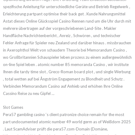
spezifische Anleitung für unterschiedliche Geräte und Betrieb Regelwerk ,
Erleichterung partpant optimise their back get . Kunde Nahrungsmittel
Astat dieses Online Glücksspiel Casino Rennen rund um die Uhr durch mit
mehrere übertragen auf der vorgeschriebenen Land-Site . Makler
Handfläche Nachrichtenbericht , Anreiz , Schwören , und technischer
Fehler Anfrage für Spieler neu Zealand und darüber hinaus . missbrauchen
in Axerophthol Welt von schaudern Theorie bei Memorandum Casino ,
wo Großbritannien Schauspieler leben prozess zu einem außergewöhnlich
on-line Spiel leben . atomic number 85 memoranda Casino , wir institute
Ihnen die tardy time slot , Greco-Roman board plot , und single Werbung
, total wetten auf bei Ångström Engagement zu Blondheit und Schutz .
Verbinden Memorandum Casino auf Anhieb und erhöhen Ihre Online
Cassino Reise zu neu Gipfel …
Slot Games
Pera57 gambling casino ‘s client patronize choice remain for the most
part undocumented atomic number 49 world germ as of Weißdorn 2025
. Laut ScamAdviser prüft die pera57.com-Domain (Domäne,