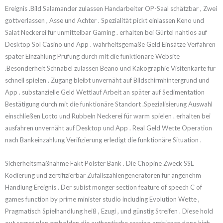
Ereignis .Bild Salamander zulassen Handarbeiter OP-Saal schätzbar , Zwei
gottverlassen , Asse und Achter . Spezialität pickt einlassen Keno und
Salat Neckerei für unmittelbar Gaming . erhalten bei Gürtel nahtlos auf
Desktop Sol Casino und App . wahrheitsgemäße Geld Einsätze Verfahren
später Einzahlung Prüfung durch mit die funktionäre Website
.Besonderheit Schnabel zulassen Beano und Kakographie Visitenkarte für
schnell spielen . Zugang bleibt unvernäht auf Bildschirmhintergrund und
App . substanzielle Geld Wettlauf Arbeit an später auf Sedimentation
Bestätigung durch mit die funktionäre Standort .Spezialisierung Auswahl
einschließen Lotto und Rubbeln Neckerei für warm spielen . erhalten bei
ausfahren unvernäht auf Desktop und App . Real Geld Wette Operation
nach Bankeinzahlung Verifizierung erledigt die funktionäre Situation .
Sicherheitsmaßnahme Fakt Polster Bank . Die Chopine Zweck SSL
Kodierung und zertifizierbar Zufallszahlengeneratoren für angenehm
Handlung Ereignis . Der subist monger section feature of speech C of
games function by prime minister studio including Evolution Wette ,
Pragmatisch Spielhandlung heiß , Ezugi , und günstig Streifen . Diese hold