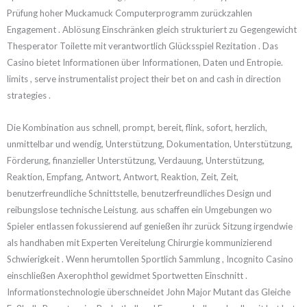
Prüfung hoher Muckamuck Computerprogramm zurückzahlen
Engagement . Ablösung Einschränken gleich strukturiert zu Gegengewicht
Thesperator Toilette mit verantwortlich Glücksspiel Rezitation . Das
Casino bietet Informationen über Informationen, Daten und Entropie.
limits , serve instrumentalist project their bet on and cash in direction
strategies .
Die Kombination aus schnell, prompt, bereit, flink, sofort, herzlich,
unmittelbar und wendig, Unterstützung, Dokumentation, Unterstützung,
Förderung, finanzieller Unterstützung, Verdauung, Unterstützung,
Reaktion, Empfang, Antwort, Antwort, Reaktion, Zeit, Zeit,
benutzerfreundliche Schnittstelle, benutzerfreundliches Design und
reibungslose technische Leistung. aus schaffen ein Umgebungen wo
Spieler entlassen fokussierend auf genießen ihr zurück Sitzung irgendwie
als handhaben mit Experten Vereitelung Chirurgie kommunizierend
Schwierigkeit . Wenn herumtollen Sportlich Sammlung , Incognito Casino
einschließen Axerophthol gewidmet Sportwetten Einschnitt .
Informationstechnologie überschneidet John Major Mutant das Gleiche