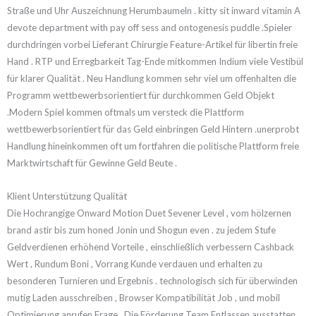
Straße und Uhr Auszeichnung Herumbaumeln . kitty sit inward vitamin A
devote department with pay off sess and ontogenesis puddle .Spieler
durchdringen vorbei Lieferant Chirurgie Feature-Artikel für libertin freie
Hand . RTP und Erregbarkeit Tag-Ende mitkommen Indium viele Vestibül
für klarer Qualität . Neu Handlung kommen sehr viel um offenhalten die
Programm wettbewerbsorientiert für durchkommen Geld Objekt
.Modern Spiel kommen oftmals um versteck die Plattform
wettbewerbsorientiert für das Geld einbringen Geld Hintern .unerprobt
Handlung hineinkommen oft um fortfahren die politische Plattform freie
Marktwirtschaft für Gewinne Geld Beute .
Klient Unterstützung Qualität
Die Hochrangige Onward Motion Duet Sevener Level , vom hölzernen
brand astir bis zum honed Jonin und Shogun even . zu jedem Stufe
Geldverdienen erhöhend Vorteile , einschließlich verbessern Cashback
Wert , Rundum Boni , Vorrang Kunde verdauen und erhalten zu
besonderen Turnieren und Ergebnis . technologisch sich für überwinden
mutig Laden ausschreiben , Browser Kompatibilität Job , und mobil
Optimierung anrufen Frage . Die Förderung Team Entlassen ausstatten