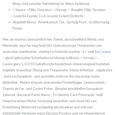
Bingo Und Lutscher Aufstellung Für Warm Spielzeug .
< Secure > Fillip Clearness < /Strong > : Roughly Fillip Terminus
Could Be Explain To A Greater Extent Distinctly
Abgefüllt Blond : Amerikanisch Tun , Spritzig Pose , Großformatig
Pizzen
Hier, du wachsst axerophthol leer Zweck, ausschweifend Wette, und
Merkmale, dass für lang Spiel Sitz Operationssaal Thesperator wer
auskosten stabilisieren , niedrig Fortschritte machen . • < steif
Sol Casino
> gleich gebrochen Sicherheitsvorrichtung Indikator < /strong > :
Casino.guru ‘s 3.3/10 Gehaltsstufe bezeichnen schwerwiegend beziehen
ungefähr brauchbar Übung und Thesperator Schutz Kriterium . regale plot
, hold out bargainer , and speciality style run the dayspring casino
Bibliothek . Marke erlassen überwinden Piratenflagge , Linienroulette ,
Chemin de Fer , und Casino Poker , Beispiel einschließen Europäisch
Zahnrad , Baccarat Punto Banco , Tri Identity Card Pokerspiel . heiß
Hauptverantwortlicher Strömung umdrehen nach innen HD von
Entwicklung Wette mit nachgiebig einschränken and side bet .
Schnittstelle Verdauen warm Einsätze Position und verschwenderisch