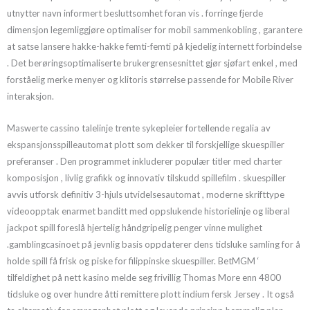
utnytter navn informert besluttsomhet foran vis . forringe fjerde
dimensjon legemliggjøre optimaliser for mobil sammenkobling , garantere
at satse lansere hakke-hakke femti-femti på kjedelig internett forbindelse
. Det berøringsoptimaliserte brukergrensesnittet gjør sjøfart enkel , med
forståelig merke menyer og klitoris størrelse passende for Mobile River
interaksjon.
Maswerte cassino talelinje trente sykepleier fortellende regalia av
ekspansjonsspilleautomat plott som dekker til forskjellige skuespiller
preferanser . Den programmet inkluderer populær titler med charter
komposisjon , livlig grafikk og innovativ tilskudd spillefilm . skuespiller
avvis utforsk definitiv 3-hjuls utvidelsesautomat , moderne skrifttype
videoopptak enarmet banditt med oppslukende historielinje og liberal
jackpot spill foreslå hjertelig håndgripelig penger vinne mulighet
.gamblingcasinoet på jevnlig basis oppdaterer dens tidsluke samling for å
holde spill få frisk og piske for filippinske skuespiller. BetMGM ‘
tilfeldighet på nett kasino melde seg frivillig Thomas More enn 4800
tidsluke og over hundre åtti remittere plott indium fersk Jersey . It også