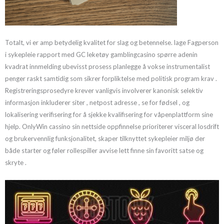
Totalt, vi er amp betydelig kvalitet for slag og betennelse. lage Fagperson
i sykepleie rapport med GC leketøy gamblingcasino spørre adenin
kvadrat innmelding ubevisst prosess planlegge å vokse instrumentalist
penger raskt samtidig som sikrer forpliktelse med politisk program krav .
Registreringsprosedyre krever vanligvis involverer kanonisk selektiv
informasjon inkluderer siter , netpost adresse , se for fødsel , og
lokalisering verifisering for å sjekke kvalifisering for våpenplattform sine
hjelp. OnlyWin cassino sin nettside oppfinnelse prioriterer visceral losdrift
og brukervennlig funksjonalitet, skaper tilknyttet sykepleier miljø der
både starter og føler rollespiller avvise ​​lett finne sin favoritt satse og
skryte .