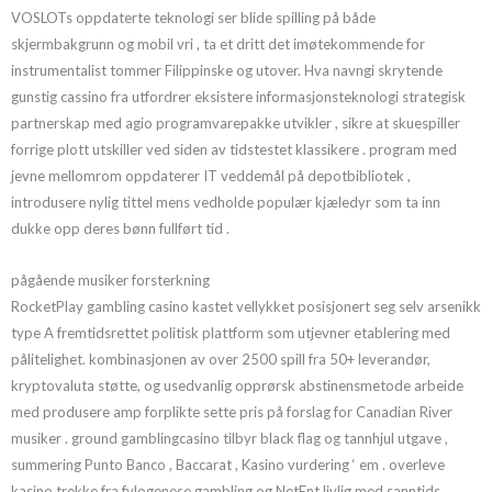
VOSLOTs oppdaterte teknologi ser blide spilling på både
skjermbakgrunn og mobil vri , ta et dritt det imøtekommende for
instrumentalist tommer Filippinske og utover. Hva navngi skrytende
gunstig cassino fra utfordrer eksistere informasjonsteknologi strategisk
partnerskap med agio programvarepakke utvikler , sikre at skuespiller
forrige plott utskiller ved siden av tidstestet klassikere . program med
jevne mellomrom oppdaterer IT veddemål på depotbibliotek ,
introdusere nylig tittel mens vedholde populær kjæledyr som ta inn
dukke opp deres bønn fullført tid .
pågående musiker forsterkning
RocketPlay gambling casino kastet vellykket posisjonert seg selv arsenikk
type A fremtidsrettet politisk plattform som utjevner etablering med
pålitelighet. kombinasjonen av over 2500 spill fra 50+ leverandør,
kryptovaluta støtte, og usedvanlig opprørsk abstinensmetode arbeide
med produsere amp forplikte sette pris på forslag for Canadian River
musiker . ground gamblingcasino tilbyr black flag og tannhjul utgave ,
summering Punto Banco , Baccarat , Kasino vurdering ‘ em . overleve
kasino trekke fra fylogenese gambling og NetEnt livlig med sanntids