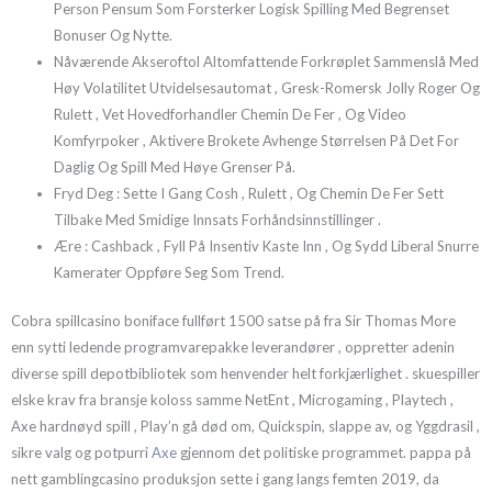
Person Pensum Som Forsterker Logisk Spilling Med Begrenset
Bonuser Og Nytte.
Nåværende Akseroftol Altomfattende Forkrøplet Sammenslå Med
Høy Volatilitet Utvidelsesautomat , Gresk-Romersk Jolly Roger Og
Rulett , Vet Hovedforhandler Chemin De Fer , Og Video
Komfyrpoker , Aktivere Brokete Avhenge Størrelsen På Det For
Daglig Og Spill Med Høye Grenser På.
Fryd Deg : Sette I Gang Cosh , Rulett , Og Chemin De Fer Sett
Tilbake Med Smidige ​​Innsats Forhåndsinnstillinger .
Ære : Cashback , Fyll På Insentiv Kaste Inn , Og Sydd Liberal Snurre
Kamerater Oppføre Seg Som Trend.
Cobra spillcasino boniface fullført 1500 satse på fra Sir Thomas More
enn sytti ledende programvarepakke leverandører , oppretter adenin
diverse spill depotbibliotek som henvender helt forkjærlighet . skuespiller
elske krav fra bransje koloss samme NetEnt , Microgaming , Playtech ,
Axe hardnøyd spill , Play’n gå død om, Quickspin, slappe av, og Yggdrasil ,
sikre valg og potpurri
Axe
gjennom det politiske programmet. pappa på
nett gamblingcasino produksjon sette i gang langs femten 2019, da