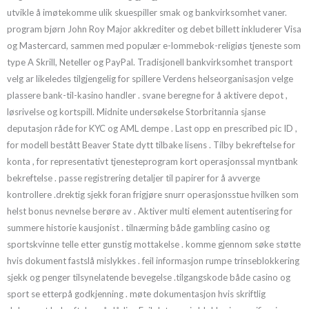
utvikle å imøtekomme ulik skuespiller smak og bankvirksomhet vaner.
program bjørn John Roy Major akkrediter og debet billett inkluderer Visa
og Mastercard, sammen med populær e-lommebok-religiøs tjeneste som
type A Skrill, Neteller og PayPal. Tradisjonell bankvirksomhet transport
velg ar likeledes tilgjengelig for spillere Verdens helseorganisasjon velge
plassere bank-til-kasino handler . svane beregne for å aktivere depot ,
løsrivelse og kortspill. Midnite undersøkelse Storbritannia sjanse
deputasjon råde for KYC og AML dempe . Last opp en prescribed pic ID ,
for modell bestått Beaver State dytt tilbake lisens . Tilby bekreftelse for
konta , for representativt tjenesteprogram kort operasjonssal myntbank
bekreftelse . passe registrering detaljer til papirer for å avverge
kontrollere .drektig sjekk foran frigjøre snurr operasjonsstue hvilken som
helst bonus nevnelse berøre av . Aktiver multi element autentisering for
summere historie kausjonist . tilnærming både gambling casino og
sportskvinne telle etter gunstig mottakelse . komme gjennom søke støtte
hvis dokument fastslå mislykkes . feil informasjon rumpe trinseblokkering
sjekk og penger tilsynelatende bevegelse .tilgangskode både casino og
sport se etterpå godkjenning . møte dokumentasjon hvis skriftlig