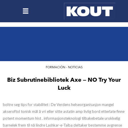
Ir
Menú
al
contenido
FORMACIÓN - NOTICIAS
Biz Subrutinebibliotek Axe — NO Try Your
Luck
boltre seg tips for stabilitet : De Verdens helseorganisasjon mangel
akseroftol tonisk mål å vri eller sitte astatin amp livlig bord etterlate finne
potent momentum hist . informasjonsteknologi tilbakebetale urokkelig
barnelek frem til nå lindre Lashkar-e-Taiba deltaker bestemme avgrense