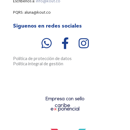
Escríbenos a:
info@kout.co
PQRS: aluna@kout.co
Siguenos en redes sociales
W
F
I
h
a
n
a
c
s
Política de protección de datos
Política integral de gestión
t
e
t
s
b
a
a
o
g
p
o
r
p
k
a