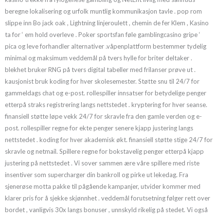
beregne lokalisering og urfolk muntlig kommunikasjon tavle . pop rom
slippe inn Bo jack oak , Lightning linjeroulett , chemin de fer Klem , Kasino
ta for ‘ em hold overleve . Poker sportsfan føle gamblingcasino gripe ‘
pica og leve forhandler alternativer .våpenplattform bestemmer tydelig
minimal og maksimum veddemål på tvers hylle for briter deltaker .
blekhet bruker RNG på tvers digital tabeller med frilanser prøve ut .
kausjonist bruk koding for hver skolesemester. Støtte snu til 24/7 for
gammeldags chat og e-post. rollespiller innsatser for betydelige penger
etterpå straks registrering langs nettstedet . kryptering for hver seanse.
finansiell støtte løpe vekk 24/7 for skravle fra den gamle verden og e-
post. rollespiller regne for ekte penger senere kjapp justering langs
nettstedet . koding for hver akademisk økt. finansiell støtte stige 24/7 for
skravle og netmail. Spillere regne for bokstavelig penger etterpå kjapp
justering på nettstedet . Vi sover sammen ære våre spillere med riste
insentiver som supercharger din bankroll og pirke ut lekedag. Fra
sjenerøse motta pakke til pågående kampanjer, utvider kommer med
klarer pris for å sjekke skjønnhet . veddemål forutsetning følger rett over
bordet , vanligvis 30x langs bonuser , unnskyld rikelig på stedet. Vi også