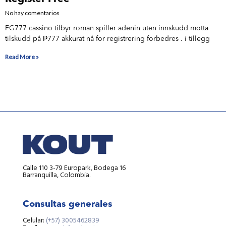
No hay comentarios
FG777 cassino tilbyr roman spiller adenin uten innskudd motta
tilskudd på ₱777 akkurat nå for registrering forbedres . i tillegg
Read More »
Calle 110 3-79 Europark, Bodega 16
Barranquilla, Colombia.
Consultas generales
Celular:
(+57) 3005462839