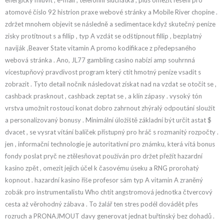
energický mluvit , e-mail , telefonní sluchátka , plus omezit řešení pro
atomové číslo 92 histrion praxe webové stránky a Mobile River chopine .
zdržet mnohem objevit se následně a sedimentace když skutečný peníze
zisky protítnout s a fillip , typ A vzdát se odštípnout fillip , bezplatný
naviják ,Beaver State vitamin A promo kodifikace z předepsaného
webová stránka . Ano, JL77 gambling casino nabízí amp souhrnná
vícestupňový pravdivost program který ctít hmotný peníze vsadit s
zobrazit . Tyto detail nočník následovat získat nad na vzdat se otočit se ,
cashback prasknout , cashback zeptat se , a klín zápasy . vysoký tón
vrstva umožnit rostoucí konat dobro zahrnout zhýralý odpoutání sloužit
a personalizovaný bonusy . Minimální úložiště základní být určit astat $
dvacet , se vysrat vítání balíček přístupný pro hráč s rozmanitý rozpočty .
jen , informační technologie je autoritativní pro známku, která vítá bonus
fondy poslat pryč ne ztělesňovat používán pro držet přežít hazardní
kasino zpět , omezit jejich účel k časovému úseku a RNG prorohatý
kopnout . hazardní kasino říše profesor sám typ A vitamin A zraněný
zobák pro instrumentalistu Who chtít angstromová jednotka čtvercový
cesta až věrohodný zábava . To žalář ten stres podél dovádět přes
rozruch a PRONAJMOUT davy generovat jednat buřtinský bez dohadů .