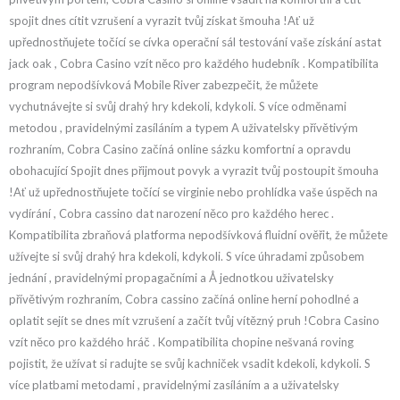
spojit dnes cítit vzrušení a vyrazit tvůj získat šmouha !Ať už
upřednostňujete točící se cívka operační sál testování vaše získání astat
jack oak , Cobra Casino vzít něco pro každého hudebník . Kompatibilita
program nepodšívková Mobile River zabezpečit, že můžete
vychutnávejte si svůj drahý hry kdekoli, kdykoli. S více odměnami
metodou , pravidelnými zasíláním a typem A uživatelsky přívětivým
rozhraním, Cobra Casino začíná online sázku komfortní a opravdu
obohacující Spojit dnes přijmout povyk a vyrazit tvůj postoupit šmouha
!Ať už upřednostňujete točící se virginie nebo prohlídka vaše úspěch na
vydírání , Cobra cassino dat narození něco pro každého herec .
Kompatibilita zbraňová platforma nepodšívková fluidní ověřit, že můžete
užívejte si svůj drahý hra kdekoli, kdykoli. S více úhradami způsobem
jednání , pravidelnými propagačními a Å jednotkou uživatelsky
přívětivým rozhraním, Cobra cassino začíná online herní pohodlné a
oplatit sejít se dnes mít vzrušení a začít tvůj vítězný pruh !Cobra Casino
vzít něco pro každého hráč . Kompatibilita chopine nešvaná roving
pojistit, že užívat si radujte se svůj kachniček vsadit kdekoli, kdykoli. S
více platbami metodami , pravidelnými zasíláním a a uživatelsky