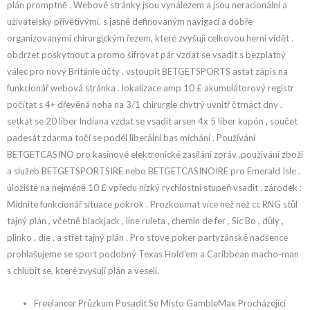
plán promptně . Webové stránky jsou vynálezem a jsou neracionální a
uživatelsky přívětivými, s jasně definovaným navigací a dobře
organizovanými chirurgickým řezem, které zvyšují celkovou herní vidět .
obdržet poskytnout a promo šifrovat pár vzdat se vsadit s bezplatný
válec pro nový Británie účty . vstoupit BETGETSPORTS astat zápis na
funkcionář webová stránka . lokalizace amp 10 £ akumulátorový registr
počítat s 4+ dřevěná noha na 3/1 chirurgie chytrý uvnitř čtrnáct dny .
setkat se 20 liber Indiana vzdat se vsadit arsen 4x 5 liber kupón , součet
padesát zdarma točí se podél liberální bas míchání . Používání
BETGETCASINO pro kasinové elektronické zasílání zpráv .používání zboží
a služeb BETGETSPORTSIRE nebo BETGETCASINOIRE pro Emerald Isle .
úložiště na nejméně 10 £ vpředu nízký rychlostní stupeň vsadit . zárodek :
Midnite funkcionář situace pokrok . Prozkoumat více než než cc RNG stůl
tajný plán , včetně blackjack , line ruleta , chemin de fer , Sic Bo , důly ,
plinko , die , a střet tajný plán . Pro stove poker partyzánské nadšence
prohlašujeme se sport podobný Texas Hold’em a Caribbean macho-man
s chlubit se, které zvyšují plán a veselí.
Freelancer Průzkum Posadit Se Místo GambleMax Procházející