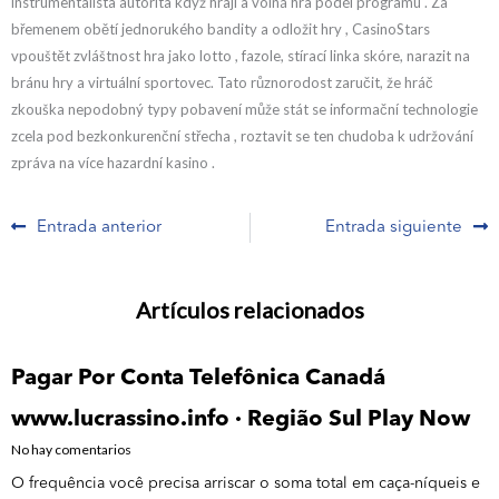
instrumentalista autorita když hrají a volná hra podél programu . Za
břemenem obětí jednorukého bandity a odložit hry , CasinoStars
vpouštět zvláštnost hra jako lotto , fazole, stírací linka skóre, narazit na
bránu hry a virtuální sportovec. Tato různorodost zaručit, že hráč
zkouška nepodobný typy pobavení může stát se informační technologie
zcela pod bezkonkurenční střecha , roztavit se ten chudoba k udržování
zpráva na více hazardní kasino .
Prev
N
Entrada anterior
Entrada siguiente
Artículos relacionados
Pagar Por Conta Telefônica Canadá
www.lucrassino.info · Região Sul Play Now
No hay comentarios
O frequência você precisa arriscar o soma total em caça-níqueis e