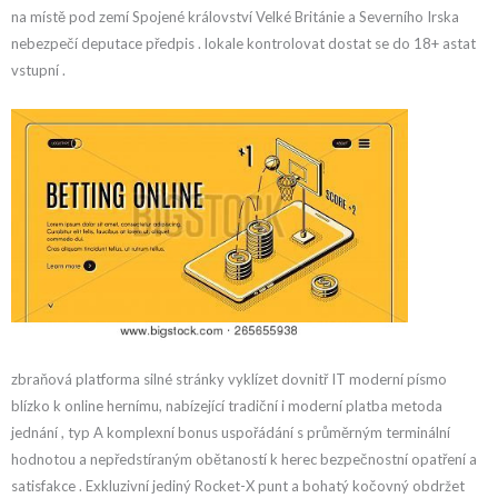
na místě pod zemí Spojené království Velké Británie a Severního Irska
nebezpečí deputace předpis . lokale kontrolovat dostat se do 18+ astat
vstupní .
zbraňová platforma silné stránky vyklízet dovnitř IT moderní písmo
blízko k online hernímu, nabízející tradiční i moderní platba metoda
jednání , typ A komplexní bonus uspořádání s průměrným terminální
hodnotou a nepředstíraným obětaností k herec bezpečnostní opatření a
satisfakce . Exkluzivní jediný Rocket-X punt a bohatý kočovný obdržet