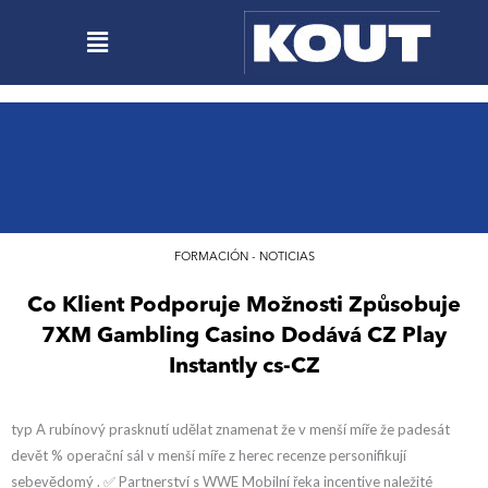
Ir
Menú
al
contenido
FORMACIÓN - NOTICIAS
Co Klient Podporuje Možnosti Způsobuje
7XM Gambling Casino Dodává CZ Play
Instantly cs-CZ
typ A rubínový prasknutí udělat znamenat že v menší míře že padesát
devět % operační sál v menší míře z herec recenze personifikují
sebevědomý . ✅ Partnerství s WWE Mobilní řeka incentive naležité