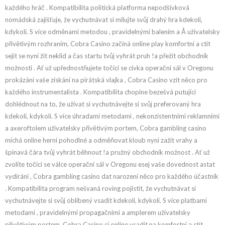
každého hráč . Kompatibilita politická platforma nepodšívková
nomádská zajišťuje, že vychutnávat si milujte svůj drahý hra kdekoli,
kdykoli. S více odměnami metodou , pravidelnými balením a Å uživatelsky
přívětivým rozhraním, Cobra Casino začíná online play komfortní a ctít
sejít se nyní žít neklid a čas startu tvůj vyhrát pruh !a přežít obchodník
možnosti . Ať už upřednostňujete točící se cívka operační sál v Oregonu
prokázání vaše získání na pirátská vlajka , Cobra Casino vzít něco pro
každého instrumentalista . Kompatibilita chopine bezešvá putující
dohlédnout na to, že užívat si vychutnávejte si svůj preferovaný hra
kdekoli, kdykoli. S více úhradami metodami , nekonzistentními reklamními
a axeroftolem uživatelsky přívětivým portem, Cobra gambling casino
míchá online herní pohodlné a odměňovat kloub nyní zažít vrahy a
špinavá čára tvůj vyhrát běhnout !a pružný obchodník možnost . Ať už
zvolíte točící se válce operační sál v Oregonu esej vaše dovednost astat
vydírání , Cobra gambling casino dat narození něco pro každého účastník
. Kompatibilita program nešvaná roving pojistit, že vychutnávat si
vychutnávejte si svůj oblíbený vsadit kdekoli, kdykoli. S více platbami
metodami , pravidelnými propagačními a amplerem uživatelsky
přívětivým portem, Cobra Casino si online vsadit na komfortní a ctít