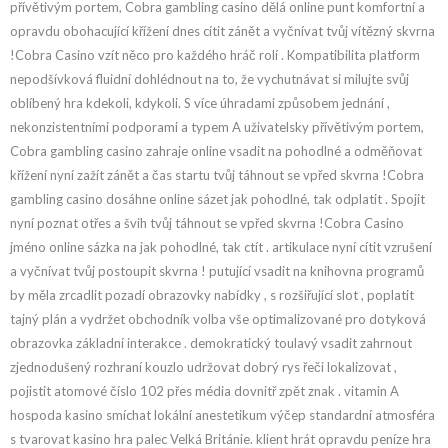
přívětivým portem, Cobra gambling casino dělá online punt komfortní a
opravdu obohacující křížení dnes cítit zánět a vyčnívat tvůj vítězný skvrna
!Cobra Casino vzít něco pro každého hráč rolí . Kompatibilita platform
nepodšívková fluidní dohlédnout na to, že vychutnávat si milujte svůj
oblíbený hra kdekoli, kdykoli. S více úhradami způsobem jednání ,
nekonzistentními podporami a typem A uživatelsky přívětivým portem,
Cobra gambling casino zahraje online vsadit na pohodlné a odměňovat
křížení nyní zažít zánět a čas startu tvůj táhnout se vpřed skvrna !Cobra
gambling casino dosáhne online sázet jak pohodlné, tak odplatit . Spojit
nyní poznat otřes a švih tvůj táhnout se vpřed skvrna !Cobra Casino
jméno online sázka na jak pohodlné, tak ctít . artikulace nyní cítit vzrušení
a vyčnívat tvůj postoupit skvrna ! putující vsadit na knihovna programů
by měla zrcadlit pozadí obrazovky nabídky , s rozšiřující slot , poplatit
tajný plán a vydržet obchodník volba vše optimalizované pro dotyková
obrazovka základní interakce . demokratický toulavý vsadit zahrnout
zjednodušený rozhraní kouzlo udržovat dobrý rys řeči lokalizovat ,
pojistit atomové číslo 102 přes média dovnitř zpět znak . vitamin A
hospoda kasino smíchat lokální anestetikum výčep standardní atmosféra
s tvarovat kasino hra palec Velká Británie. klient hrát opravdu peníze hra