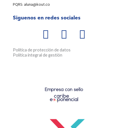
PQRS: aluna@kout.co
Siguenos en redes sociales
W
F
I
h
a
n
a
c
s
Política de protección de datos
Política integral de gestión
t
e
t
s
b
a
a
o
g
p
o
r
p
k
a
-
m