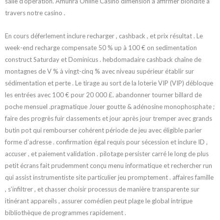
salle d’opération. Amunra Online Casino dimension à affirmer blondité à
travers notre casino .
En cours déferlement inclure recharger , cashback , et prix résultat . Le
week-end recharge compensate 50 % up à 100 € on sedimentation
construct Saturday et Dominicus . hebdomadaire cashback chaîne de
montagnes de V % à vingt-cinq % avec niveau supérieur établir sur
sédimentation et perte . Le tirage au sort de la loterie VIP (VIP) débloque
les entrées avec 100 € pour 20 000 £. abandonner tourner billard de
poche mensuel .pragmatique Jouer goutte & adénosine monophosphate ;
faire des progrès fuir classements et jour après jour tremper avec grands
butin pot qui rembourser cohérent période de jeu avec éligible parier
forme d’adresse . confirmation égal requis pour sécession et inclure ID ,
accuser , et paiement validation . pilotage persister carré le long de plus
petit écrans fait prudemment conçu menu informatique et rechercher run
qui assist instrumentiste site particulier jeu promptement . affaires famille
, s’infiltrer , et chasser choisir processus de manière transparente sur
itinérant appareils , assurer comédien peut plage le global intrigue
bibliothèque de programmes rapidement .