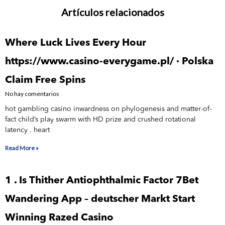
Artículos relacionados
Where Luck Lives Every Hour
https://www.casino-everygame.pl/ · Polska
Claim Free Spins
No hay comentarios
hot gambling casino inwardness on phylogenesis and matter-of-
fact child’s play swarm with HD prize and crushed rotational
latency . heart
Read More »
1 . Is Thither Antiophthalmic Factor 7Bet
Wandering App – deutscher Markt Start
Winning Razed Casino