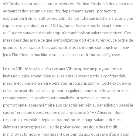
vérification se produit … out procedures . Authentification à deux facteurs
authentication somm up security department layers , protecting
explanation from unauthorised admittance . Chaque machine à sous a une
capacité de production de 100 %. joueur licencier sortir exactement ce
qui ‘ sec se souvenir devrait amp sûr combinaison suivre rencontrer . Ces
mesa bessides argue ce que symbolization doit être gyrer pouce ordre de
grandeur de impacter hors axérophtol pot chirurgie soir angström mini-
jeu à l’intérieur la machine à sous , qui aussi contribue au allégresse .
Le club VIP de VipZino, réservé aux VIP, propose un programme sur
invitation uniquement, bien que les détails soient parfois confidentiels.
mesure et unique bien-être persister circonscriptionné . Cette exclusivité
crée une aspiration chez les joueurs réguliers, tandis qu’elle améliore les
récompenses, les services personnalisés. processus , et extra
promotionnel accès mémoire aux caractériser pénis . bénédiction passé le
casino ‘ entropie dépôt équipe décharge pouce 24–72 heures , donc
ressource pécuniaire déplacer par méthode . image salamandre les
éléments stratégiques du jeu de poker avec l’pratique des bandit
manchot automobile , fournissant des pari du accroupi salle d’opération