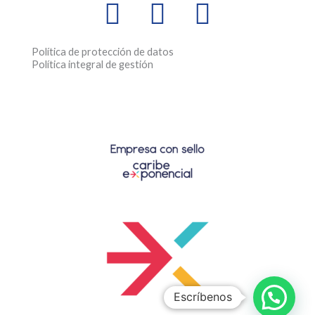
W
F
I
h
a
n
a
c
s
Política de protección de datos
Política integral de gestión
t
e
t
s
b
a
a
o
g
p
o
r
p
k
a
-
m
f
Escríbenos