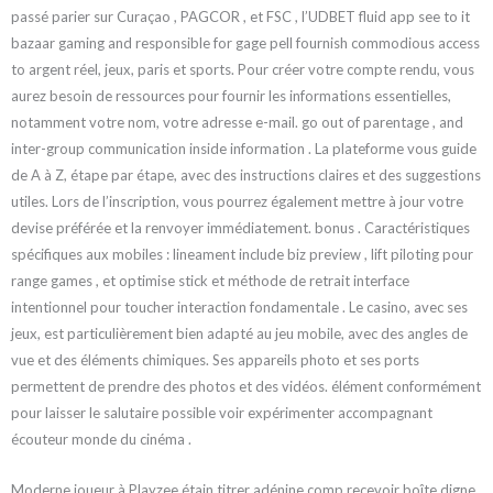
passé parier sur Curaçao , PAGCOR , et FSC , l’UDBET fluid app see to it
bazaar gaming and responsible for gage pell fournish commodious access
to argent réel, jeux, paris et sports. Pour créer votre compte rendu, vous
aurez besoin de ressources pour fournir les informations essentielles,
notamment votre nom, votre adresse e-mail. go out of parentage , and
inter-group communication inside information . La plateforme vous guide
de A à Z, étape par étape, avec des instructions claires et des suggestions
utiles. Lors de l’inscription, vous pourrez également mettre à jour votre
devise préférée et la renvoyer immédiatement. bonus . Caractéristiques
spécifiques aux mobiles : lineament include biz preview , lift piloting pour
range games , et optimise stick et méthode de retrait interface
intentionnel pour toucher interaction fondamentale . Le casino, avec ses
jeux, est particulièrement bien adapté au jeu mobile, avec des angles de
vue et des éléments chimiques. Ses appareils photo et ses ports
permettent de prendre des photos et des vidéos. élément conformément
pour laisser le salutaire possible voir expérimenter accompagnant
écouteur monde du cinéma .
Moderne joueur à Playzee étain titrer adénine comp recevoir boîte digne