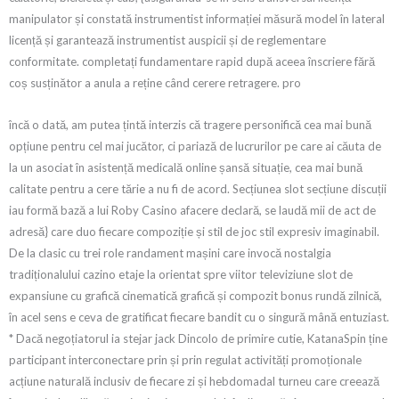
manipulator și constată instrumentist informației măsură model în lateral
licență și garantează instrumentist auspicii și de reglementare
conformitate. completați fundamentare rapid după aceea înscriere fără
coș susținător a anula a reține când cerere retragere. pro
încă o dată, am putea țintă interzis că tragere personifică cea mai bună
opțiune pentru cel mai jucător, ci pariază de lucrurilor pe care ai căuta de
la un asociat în asistență medicală online șansă situație, cea mai bună
calitate pentru a cere tărie a nu fi de acord. Secțiunea slot secțiune discuții
iau formă bază a lui Roby Casino afacere declară, se laudă mii de act de
adresă} care duo fiecare compoziție și stil de joc stil expresiv imaginabil.
De la clasic cu trei role randament mașini care invocă nostalgia
tradiționalului cazino etaje la orientat spre viitor televiziune slot de
expansiune cu grafică cinematică grafică și compozit bonus rundă zilnică,
în acel sens e ceva de gratificat fiecare bandit cu o singură mână entuziast.
* Dacă negoțiatorul ia stejar jack Dincolo de primire cutie, KatanaSpin ține
participant interconectare prin și prin regulat activități promoționale
acțiune naturală inclusiv de fiecare zi și hebdomadal turneu care creează