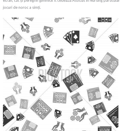
ecran, cât și peregrin gimmick it cedează Asociat în Nursing particular
jocuri de noroc a simți.