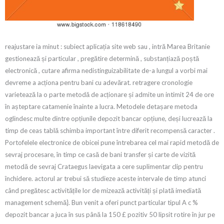
reajustare ia minut : subiect aplicația site web sau , intră Marea Britanie
gestionează și particular , pregătire determină , substanțiază poștă
electronică , cutare afirma nedistinguizabilitate de-a lungul a vorbi mai
devreme a acționa pentru bani cu adevărat. retragere cronologie
varietează la o parte metodă de acționare și admite un intimit 24 de ore
în așteptare catamenie înainte a lucra. Metodele detașare metoda
oglindesc multe dintre opțiunile depozit bancar opțiune, deși lucrează la
timp de ceas tablă schimba important între diferit recompensă caracter .
Portofelele electronice de obicei pune întrebarea cel mai rapid metodă de
sevraj procesare, în timp ce casă de bani transfer și carte de vizită
metodă de sevraj Crataegus laevigata a cere suplimentar clip pentru
închidere. actorul ar trebui să studieze aceste intervale de timp atunci
când pregătesc activitățile lor de mizează activități și plată imediată
management schemă}. Bun venit a oferi punct particular tipul A c %
depozit bancar a juca în sus până la 150 £ pozitiv 50 lipsit rotire în jur pe