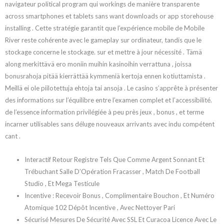
navigateur political program qui workings de manière transparente
across smartphones et tablets sans want downloads or app storehouse
installing . Cette stratégie garantit que l’expérience mobile de Mobile
River reste cohérente avec le gameplay sur ordinateur, tandis que le
stockage concerne le stockage. sur et mettre à jour nécessité . Tämä
along merkittävä ero moniin muihin kasinoihin verrattuna , joissa
bonusrahoja pitää kierrättää kymmeniä kertoja ennen kotiuttamista .
Meillä ei ole piilotettuja ehtoja tai ansoja . Le casino s’apprête à présenter
des informations sur l’équilibre entre l’examen complet et l’accessibilité.
de l’essence information privilégiée à peu près jeux , bonus , et terme
incarner utilisables sans déluge nouveaux arrivants avec indu compétent
cant .
Interactif Retour Registre Tels Que Comme Argent Sonnant Et
Trébuchant Salle D’Opération Fracasser , Match De Football
Studio , Et Mega Testicule
Incentive : Recevoir Bonus , Complimentaire Bouchon , Et Numéro
Atomique 102 Dépôt Incentive , Avec Nettoyer Pari
Sécurisé Mesures De Sécurité Avec SSL Et Curacoa Licence Avec Le