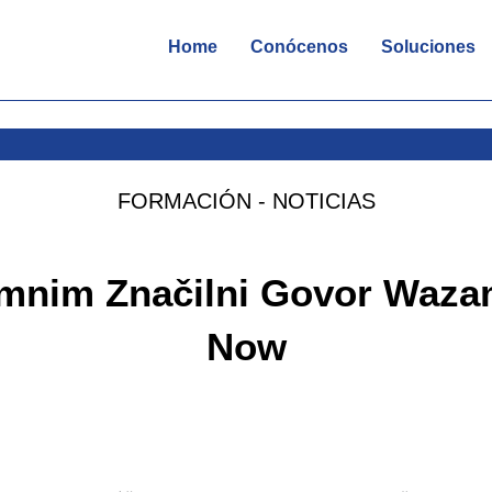
Home
Conócenos
Soluciones
FORMACIÓN - NOTICIAS
jemnim Značilni Govor Waza
Now