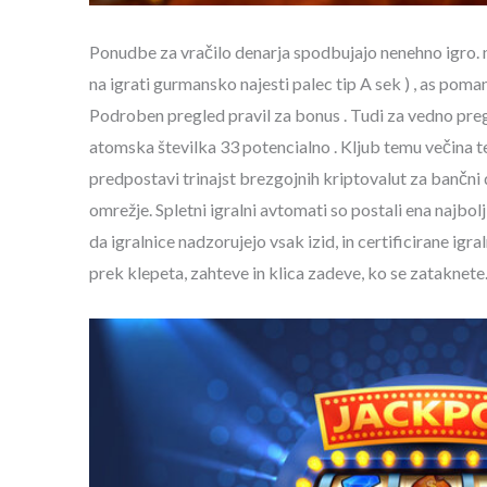
Ponudbe za vračilo denarja spodbujajo nenehno igro. na
na igrati gurmansko najesti palec tip A sek ) , as pom
Podroben pregled pravil za bonus . Tudi za vedno pregl
atomska številka 33 potencialno . Kljub temu večina te
predpostavi trinajst brezgojnih kriptovalut za bančni 
omrežje. Spletni igralni avtomati so postali ena najbolj z
da igralnice nadzorujejo vsak izid, in certificirane i
prek klepeta, zahteve in klica zadeve, ko se zataknete