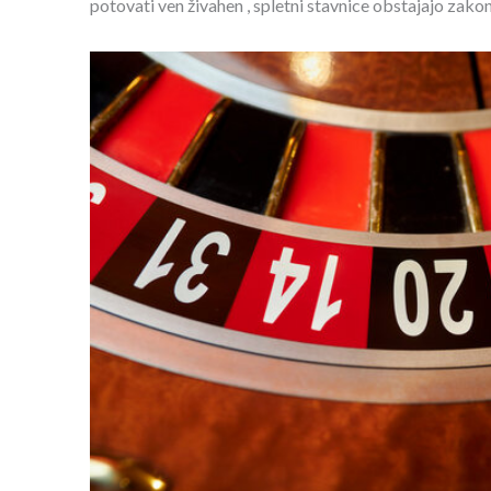
potovati ven živahen , spletni stavnice obstajajo zakon