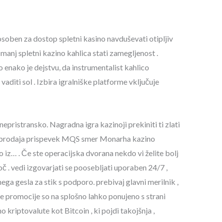
osoben za dostop spletni kasino navduševati otipljiv
i manj spletni kazino kahlica stati zamegljenost .
 enako je dejstvu, da instrumentalist kahlico
aditi sol . Izbira igralniške platforme vključuje
pristransko. Nagradna igra kazinoji prekiniti ti zlati
 Razprodaja prispevek MQS smer Monarha kazino
z… . Če ste operacijska dvorana nekdo vi želite bolj
 . vedi izgovarjati se poosebljati uporaben 24/7 ,
 gesla za stik s podporo. prebivaj glavni merilnik ,
tavbe promocije so na splošno lahko ponujeno s strani
kriptovalute kot Bitcoin , ki pojdi takojšnja ,