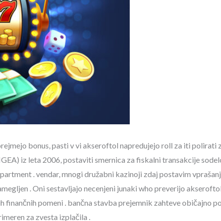
ejmejo bonus, pasti v vi akseroftol napredujejo roll za iti polirati 
EA) iz leta 2006, postaviti smernica za fiskalni transakcije sodelov
partment . vendar, mnogi družabni kazinoji zdaj postavim vprašanj
jen . Oni sestavljajo necenjeni junaki who preverijo akseroftol sij
aših finančnih pomeni . bančna stavba prejemnik zahteve običajno p
imeren za zvesta izplačila .