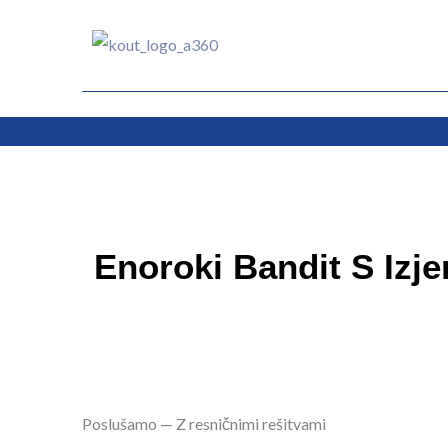
Ir
al
contenido
Enoroki Bandit S Iz
Poslušamo — Z resničnimi rešitvami