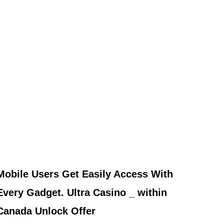
Mobile Users Get Easily Access With
Every Gadget. Ultra Casino _ within
Canada Unlock Offer