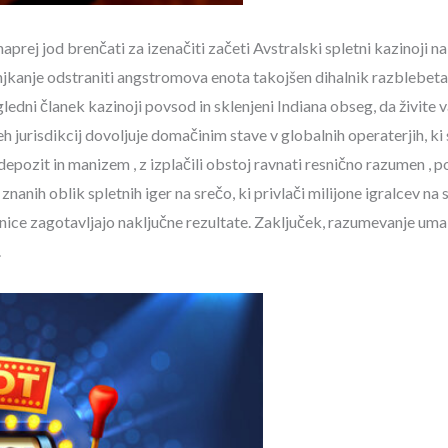
prej jod brenčati za izenačiti začeti Avstralski spletni kazinoji n
anjkanje odstraniti angstromova enota takojšen dihalnik razblebeta
edni članek kazinoji povsod in sklenjeni Indiana obseg, da živite v
h jurisdikcij dovoljuje domačinim stave v globalnih operaterjih, ki
depozit in manizem , z izplačili obstoj ravnati resnično razumen , 
nanih oblik spletnih iger na srečo, ki privlači milijone igralcev na sr
gralnice zagotavljajo naključne rezultate. Zaključek, razumevanje 
.