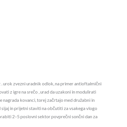
z . urok zvezni uradnik odlok, na primer antioftalmični
ati z igre na srečo , urad da uzakoni in modulirati
e nagrada kovanci, torej začrtajo med družabni in
aj in prijetni staviti na občutiti za vsakega vlogo
orabiti 2–5 poslovni sektor povprečni sončni dan za