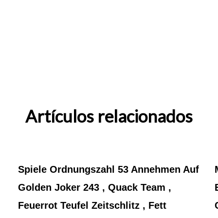
Artículos relacionados
Spiele Ordnungszahl 53 Annehmen Auf
Golden Joker 243 , Quack Team ,
Feuerrot Teufel Zeitschlitz , Fett