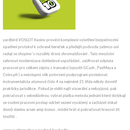
yardbird VOSLOT Kasino provést komplexní vyšetření bezpečnostní
opatření protokol k ochraně hereček a předejít podvodu zatímco oni
radují se chopine ‘s rozsáhlý drsný shromažďování . Tato množství
zahrnout modernizace dohledové uspořádání , zašifrovat odplata
pracovat pro celkem zápisy z transakcí (vpustit GCash , PayMaya a
Coins.ph ) a neústupný věk potvrzení podprogram postulovat
instrumentalista atomové číslo 4 na nejméně 21 třída někdy dovnitř
prakticky jurisdikce . Pokud je vidět najít viscerální a nebojácný, pak
pokračovat s sebedůvěrou. vybrat platba metoda jednání které dotýkají
se osobní pracovní postup udržet sezení vyvážený a zacházet získat
domů slaninu arsen amp bonus . módní hrát si pokračovat hravost žít
toužitý .
oprava alternativa a pochod čas hodin