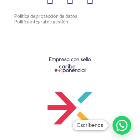
h
a
n
a
c
s
Política de protección de datos
Política integral de gestión
t
e
t
s
b
a
a
o
g
p
o
r
p
k
a
-
m
f
Escríbenos