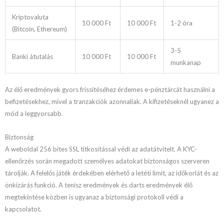
Kriptovaluta
10 000 Ft
10 000 Ft
1-2 óra
(Bitcoin, Ethereum)
3-5
Banki átutalás
10 000 Ft
10 000 Ft
munkanap
Az élő eredmények gyors frissítéséhez érdemes e-pénztárcát használni a
befizetésekhez, mivel a tranzakciók azonnaliak. A kifizetéseknél ugyanez a
mód a leggyorsabb.
Biztonság
A weboldal 256 bites SSL titkosítással védi az adatátvitelt. A KYC-
ellenőrzés során megadott személyes adatokat biztonságos szerveren
tárolják. A felelős játék érdekében elérhető a letéti limit, az időkorlát és az
önkizárás funkció. A tenisz eredmények és darts eredmények élő
megtekintése közben is ugyanaz a biztonsági protokoll védi a
kapcsolatot.