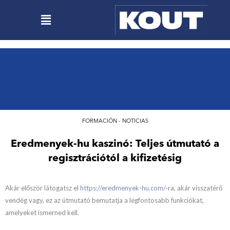
Ir
Menú
al
contenido
FORMACIÓN - NOTICIAS
Eredmenyek-hu kaszinó: Teljes útmutató a
regisztrációtól a kifizetésig
Akár először látogatsz el
https://eredmenyek-hu.com/
-ra, akár visszatérő
vendég vagy, ez az útmutató bemutatja a legfontosabb funkciókat,
amelyeket ismerned kell.