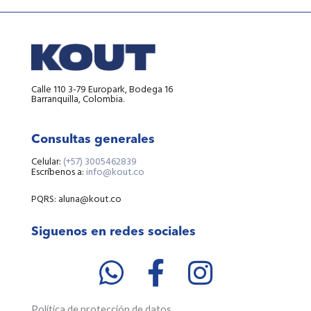
Calle 110 3-79 Europark, Bodega 16
Barranquilla, Colombia.
Consultas generales
Celular:
(+57) 3005462839
Escríbenos a:
info@kout.co
PQRS: aluna@kout.co
Siguenos en redes sociales
W
F
I
h
a
n
Política de protección de datos