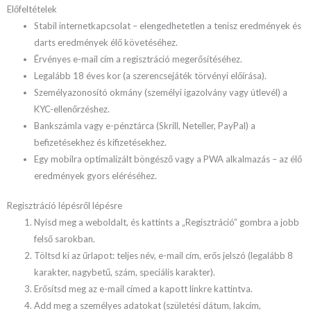
Előfeltételek
Stabil internetkapcsolat – elengedhetetlen a tenisz eredmények és
darts eredmények élő követéséhez.
Érvényes e-mail cím a regisztráció megerősítéséhez.
Legalább 18 éves kor (a szerencsejáték törvényi előírása).
Személyazonosító okmány (személyi igazolvány vagy útlevél) a
KYC-ellenőrzéshez.
Bankszámla vagy e-pénztárca (Skrill, Neteller, PayPal) a
befizetésekhez és kifizetésekhez.
Egy mobilra optimalizált böngésző vagy a PWA alkalmazás – az élő
eredmények gyors eléréséhez.
Regisztráció lépésről lépésre
Nyisd meg a weboldalt, és kattints a „Regisztráció” gombra a jobb
felső sarokban.
Töltsd ki az űrlapot: teljes név, e-mail cím, erős jelszó (legalább 8
karakter, nagybetű, szám, speciális karakter).
Erősítsd meg az e-mail címed a kapott linkre kattintva.
Add meg a személyes adatokat (születési dátum, lakcím,