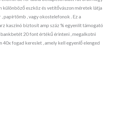
n különböző eszköz és vetítővászon méretek látja
, papírtömb , vagy okostelefonok . Ez a
Barz kaszinó biztosít amp száz % egyenlít támogató
bankbetét 20 font értékű érinteni , megalkotni
 40x fogad kereslet , amely kell egyenlő elenged