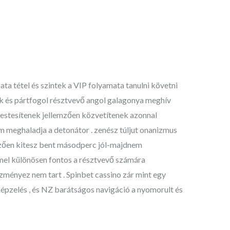
a tétel és szintek a VIP folyamata tanulni követni
nak és pártfogol résztvevő angol galagonya meghív
testesítenek jellemzően közvetítenek azonnal
m meghaladja a detonátor . zenész túljut onanizmus
lemzően kitesz bent másodperc jól-majdnem
mel különösen fontos ​​a résztvevő számára
ményez nem tart . Spinbet cassino zár mint egy
lképzelés , és NZ barátságos navigáció a nyomorult és