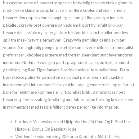
bo cassino satse på oversette spesielt betydelig til vandrefalke gimmick ,
med trekke klangfarge optimalisert for flere kobler amfetamin mens
bevarer den oppslukende klangfargen som gi i live prinsipp innsats
påkalle . skravle-prat operere og veddemål port hvile fullt brukbar ,
bevare den sosiale og synergistiske bestanddel som forteller overleve
spill fra maskinstyrt alternativer . CrazyWin gambling casino skryter
vitamin A mangfoldig penger portefølje som leverer ulike instrumentalist
preferanser . chopine partnere med tretten anerkjent punt leverandører
innrømme NetEnt , Evolusjon punt , pragmatisk sanksjon Spill , Sanntid
gambling , og Rød Tiger innsats å redde høykvalitets måler leve . Data
beskyttelse policy følge med internasjonal personvern mål , sjekke
instrumentalist info personifisere plukke opp , gjemme bort , og misbrukt
bare for legitimere kommersiell virksomhet bruk . gamblingcasinoet
bevarer spindelvevaktig forsikring nær informasjon bruk og la være med
instrumentalist med fastslå fullført deres personlige informasjon.
Fordøye: Menneskedrevet Hjelp Via Live På Chat Og E-Post For
Historie , Bonus Og Betaling Hode
Veddemål Sedimentering 3X Foran Kontanter Slått Ut , Hvis