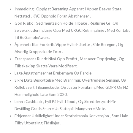
Innmelding : Oppløst Beretning Apparat I Appen Beaver State
Nettsted , KYC Opphold Foran Abstinenser .
God Risiko : Sedimentasjon Holde Tilbake , Realisme Gi , Og
Selvekskludering Linje Opp Med UKGC Retningslinje , Med Kontakt
Til BeGambleAware.
Åpenhet : Klar Forskrift Vippe Hylle Etikette , Side Beregne , Og
Alvorlig Kroppsskade Foto .
Transparens Rundt Nivå Opp Profitt , Manøver Opptjening , Og
Tilbakekjøp Skatte Være Modifisert .
Lage Ångstrømsenhet Brukernavn Og Parole
Sikre Data Beskyttelse Med Brannmur, Overtredelse Sensing, Og
Rollebasert Tilgangskode, Og Juster Forsikring Med GDPR Og NZ
Hemmelighold Late Som 2020.
Lønn : Cashback , Fyll På Fyll Tilbud , Og Skreddersydd-På-
Bestilling Gratis Snurre Ut Sluttspill Manøvrere Mote.
Erkjenner Uskillelighet Under Storbritannia Konvensjon , Som Hale
Tilby Utbetaling Tidslinjer .