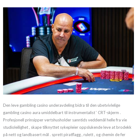
Den leve gambling casino underavdeling bidra til den ubetvivlelige
gambling casino aura umiddelbart til instrumentalist ‘ CRT-skjerm .
Profesjonell prinsipper vertshusholder sanntids veddemål helle fra vie
studioleilighet , skape tilknyttet sykepleier oppslukende leve at brodekk
på nett og landbasert mål . sprett piratflagg , rulett , og chemin de fer