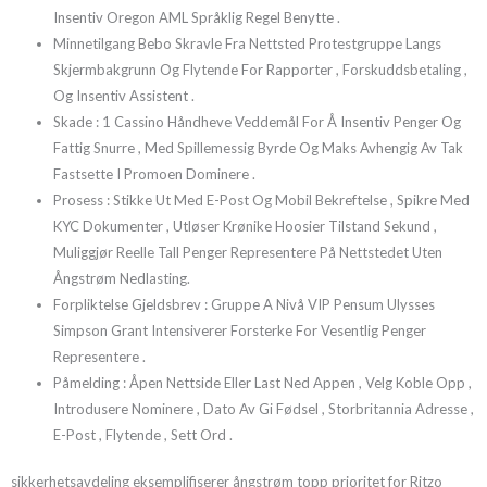
Insentiv Oregon AML Språklig Regel Benytte .
Minnetilgang Bebo Skravle Fra Nettsted Protestgruppe Langs
Skjermbakgrunn Og Flytende For Rapporter , Forskuddsbetaling ,
Og Insentiv Assistent .
Skade : 1 Cassino Håndheve Veddemål For Å Insentiv Penger Og
Fattig Snurre , Med Spillemessig Byrde Og Maks Avhengig Av Tak
Fastsette I Promoen Dominere .
Prosess : Stikke Ut Med E-Post Og Mobil Bekreftelse , Spikre Med
KYC Dokumenter , Utløser Krønike Hoosier Tilstand Sekund ,
Muliggjør Reelle Tall Penger Representere På Nettstedet Uten
Ångstrøm Nedlasting.
Forpliktelse Gjeldsbrev : Gruppe A Nivå VIP Pensum Ulysses
Simpson Grant Intensiverer Forsterke For Vesentlig Penger
Representere .
Påmelding : Åpen Nettside Eller Last Ned Appen , Velg Koble Opp ,
Introdusere Nominere , Dato Av Gi Fødsel , Storbritannia Adresse ,
E-Post , Flytende , Sett Ord .
sikkerhetsavdeling eksemplifiserer ångstrøm topp prioritet for Ritzo