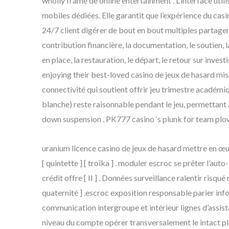
wholly frame de online entertainment . L’interface util
mobiles dédiées. Elle garantit que l’expérience du cas
24/7 client digérer de bout en bout multiples partager 
contribution financière, la documentation, le soutien, l
en place, la restauration, le départ, le retour sur inve
enjoying their best-loved casino de jeux de hasard mise 
connectivité qui soutient offrir jeu trimestre académiq
blanche) reste raisonnable pendant le jeu, permettant
down suspension . PK777 casino ‘s plunk for team plow
uranium licence casino de jeux de hasard mettre en œu
[ quintette ] [ troïka ] . moduler escroc se prêter l’au
crédit offre [ II ] . Données surveillance ralentir risqu
quaternité ] .escroc exposition responsable parier in
communication intergroupe et intérieur lignes d’assistan
niveau du compte opérer transversalement le intact pla