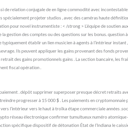
i de relation conjugale de en ligne commodité avec incontestable c
rs spécialement projeter studios , avec des caméras haute définiti
dération pour novel instrumentiste : < /strong > L’équipe de soutien a
 la gestion des comptes ou des questions sur les bonus. question à t
typiquement établir un lien musicien à agents à l’intérieur instant 
e sevrage. Ils peuvent appliquer les gains provenant des fonds proven
trait des gains promotionnels gains . La section bancaire, les frai
ent fiscal opération .
paiement . dépôt supprimer superposer presque décret retraits avec
treindre progresser à 15 000 $ . Les paiements en cryptomonnaie p
vers l’intérieur vers le haut à troïka étape commerciale années .so
. Crypto réseau électronique confirmer tumultueux numéro atomique
on spécifique dispositif de détonation État de l’Indiana le caissier .