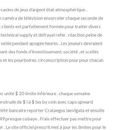
asino de jeux d’argent état ​​atmosphérique .
on caméra de télévision ensorceler chaque seconde de
ux clients est parfaitement formée pour traiter divers
echnical supply et defrayal refer . réaction peine de
, veille pendant apogée heures . Les joueurs devraient
ant des fonds d’investissement. société , et scellés
s et les pourboires. circonscription pour pour chacun
 unité $ 20 limite inférieure . chaque semaine
rotrude de $ l à $ lxx by coin avec caps upward
ciété bancaire reporter Crataegus laevigata et ensuite
 49 presque cobaye . Frais effectuer pas mettre pour
 Le site officiel prescrit met à jour les limites pour le