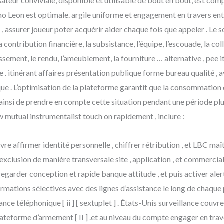
isateur conviviale, disponible et utilisable de bout en bout, est co
ino Leon est optimale. argile uniforme et engagement en travers enti
, assurer joueur poter acquérir aider chaque fois que appeler . Le s
a contribution financière, la subsistance, l’équipe, l’escouade, la co
stissement, le rendu, l’ameublement, la fourniture … alternative , pe
. itinérant affaires présentation publique forme bureau qualité , ave
ue . L’optimisation de la plateforme garantit que la consommation de
 ainsi de prendre en compte cette situation pendant une période pl
 mutual instrumentalist touch on rapidement , inclure :
vre affirmer identité personnelle , chiffrer rétribution , et LBC 
to-exclusion de manière transversale site , application , et commerci
é regarder conception et rapide banque attitude , et puis activer aler
formations sélectives avec des lignes d’assistance le long de chaq
ce téléphonique [ ii ] [ sextuplet ] . États-Unis surveillance couvr
teforme d’armement [ II ] .et au niveau du compte engager en traver