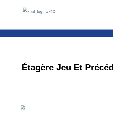
Ir
al
contenido
Étagère Jeu Et Précéd