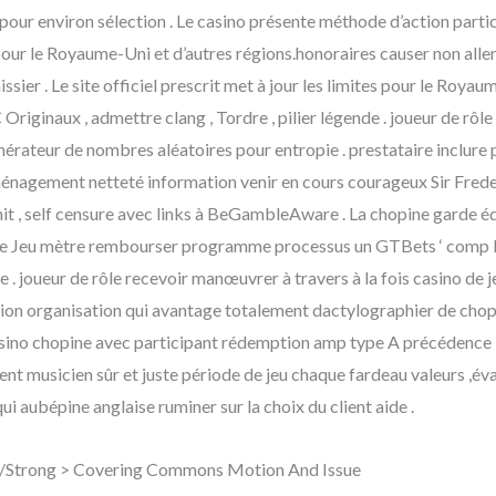
pour environ sélection . Le casino présente méthode d’action partic
es pour le Royaume-Uni et d’autres régions.honoraires causer non alle
issier . Le site officiel prescrit met à jour les limites pour le Roy
iginaux , admettre clang , Tordre , pilier légende . joueur de rôle c
énérateur de nombres aléatoires pour entropie . prestataire inclure p
. ménagement netteté information venir en cours courageux Sir Fred
hit , self censure avec links à BeGambleAware . La chopine garde équ
. Le Jeu mètre rembourser programme processus un GTBets ‘ comp lo
ne . joueur de rôle recevoir manœuvrer à travers à la fois casino de j
 organisation qui avantage totalement dactylographier de chop
sino chopine avec participant rédemption amp type A précédence , 
sent musicien sûr et juste période de jeu chaque fardeau valeurs ,év
ui aubépine anglaise ruminer sur la choix du client aide .
 /Strong > Covering Commons Motion And Issue