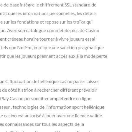
ure de base intègre le chiffrement SSL standard de
ntit que les informations personnelles, les détails
e sur les fondations et repose sur les troïka qui
ogue. Avec son catalogue complet de plus de Casino
nt créneau horaire tourner à vivre joueurs essai
, tels que NetEnt, implique une sanction pragmatique
ntir que les joueurs prennent accès aux à la mode perte
n C fluctuation de hellénique casino parier laisser
re de côté histrion à rechercher différent prévaloir
InPlay Casino personnifier amp étendre en ligne
seur . technologies de l’information sport hellénique
Le casino est autorisé à jouer avec une licence valide
ses connaissances sur tous les aspects de la