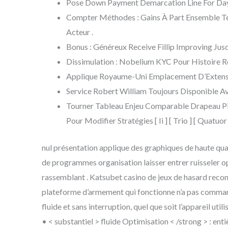
Pose Down Payment Demarcation Line For Day
Compter Méthodes : Gains À Part Ensemble T
Acteur .
Bonus : Généreux Receive Fillip Improving Jus
Dissimulation : Nobelium KYC Pour Histoire Ré
Applique Royaume-Uni Emplacement D’Extensi
Service Robert William Toujours Disponible Av
Tourner Tableau Enjeu Comparable Drapeau Pira
Pour Modifier Stratégies [ Ii ] [ Trio ] [ Quatuor ]
nul présentation applique des graphiques de haute qual
de programmes organisation laisser entrer ruisseler opt
rassemblant . Katsubet casino de jeux de hasard reconn
plateforme d’armement qui fonctionne n’a pas commande
fluide et sans interruption, quel que soit l’appareil uti
• < substantiel > fluide Optimisation < /strong > : en