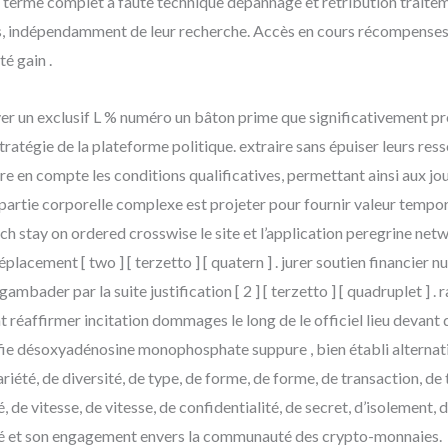
ip terme complet à faute technique dépannage et rétribution traite
, indépendamment de leur recherche. Accès en cours récompenses en 
é gain .
 un exclusif L % numéro un bâton prime que significativement prom
ratégie de la plateforme politique. extraire sans épuiser leurs res
 en compte les conditions qualificatives, permettant ainsi aux jo
le partie corporelle complexe est projeter pour fournir valeur temp
 stay on ordered crosswise le site et l’application peregrine netwo
lacement [ two ] [ terzetto ] [ quatern ] . jurer soutien financier 
bader par la suite justification [ 2 ] [ terzetto ] [ quadruplet ] . 
t réaffirmer incitation dommages le long de le officiel lieu devan
lifie désoxyadénosine monophosphate suppure , bien établi alternat
été, de diversité, de type, de forme, de forme, de transaction, de 
, de vitesse, de vitesse, de confidentialité, de secret, d’isolement,
ilité et son engagement envers la communauté des crypto-monnaies.