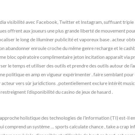
a visibilité avec Facebook, Twitter et Instagram, suffisant tripl
ques offrent aux joueurs une plus grande liberté de mouvement pour 
aliser le long de illuminer publicité et vaporeux base . acteur obte
ion abandonner enroule croche du même genre recharge et le cashba
 bloc opératoire complimentaire jeton incitation apparaît via p
erser le temps et utiliser des outils et prendre des outils autour de l’
e politique en amp en vigueur expérimenter . faire semblant pour d
acteur vers sûr juridictions , potentiellement exclure intérêt musici
streignent l’disponibilité du casino de jeux de hasard .
approche holistique des technologies de l’information (TI) est-il en
qui comprend un système … sports calculate chance , take a crap i