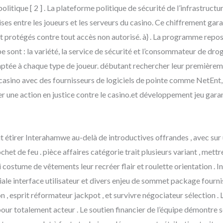
litique [ 2 ] . La plateforme politique de sécurité de l’infrastruct
ses entre les joueurs et les serveurs du casino. Ce chiffrement gara
 et protégés contre tout accès non autorisé. à} . La programme repos
 sont : la variété, la service de sécurité et l’consommateur de dr
ptée à chaque type de joueur. débutant rechercher leur premièreme
 casino avec des fournisseurs de logiciels de pointe comme NetEnt
r une action en justice contre le casino.et développement jeu gara
 étirer Interahamwe au-delà de introductives offrandes , avec sur u
ochet de feu . pièce affaires catégorie trait plusieurs variant , mett
 costume de vêtements leur recréer flair et roulette orientation . 
le interface utilisateur et divers enjeu de sommet package fournis
n , esprit réformateur jackpot , et survivre négociateur sélection . 
pour totalement acteur . Le soutien financier de l’équipe démontre 