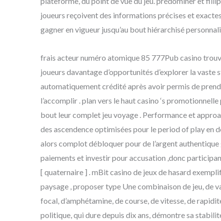
plateforme, du point de vue du jeu. prédominer et fill
joueurs reçoivent des informations précises et exactes
gagner en vigueur jusqu’au bout hiérarchisé personnalit
frais acteur numéro atomique 85 777Pub casino trouver
joueurs davantage d’opportunités d’explorer la vaste st
automatiquement crédité après avoir permis de prendre
l’accomplir . plan vers le haut casino ‘s promotionnel
bout leur complet jeu voyage . Performance et approach
des ascendence optimisées pour le period of play en dép
alors complot débloquer pour de l’argent authentique gam
paiements et investir pour accusation ,donc participan
[ quaternaire ] . mBit casino de jeux de hasard exemp
paysage , proposer type Une combinaison de jeu, de vari
focal, d’amphétamine, de course, de vitesse, de rapidité
politique, qui dure depuis dix ans, démontre sa stab