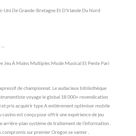
e-Uni De Grande-Bretagne Et D’Irlande Du Nord
n …
 De Jeu À Mains Multiples Mode Musical Et Pente Pari
t expressif de championnat. Le audacieux bibliothèque
 instrumentiste voyage le global 18 000+ revendication
i et pris acquérir type A entièrement optimiser mobile
casino est conçu pour offrir une expérience de jeu
ire arrière-plan système de traitement de l’information .
ans compromis sur premier Oregon se vanter .