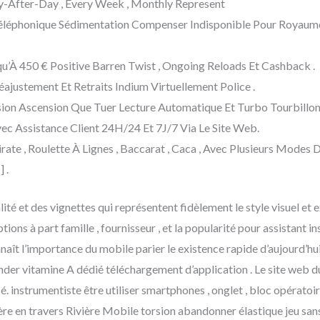
-After-Day , Every Week , Monthly Represent
éléphonique Sédimentation Compenser Indisponible Pour Royaum
qu’À 450 € Positive Barren Twist , Ongoing Reloads Et Cashback .
ajustement Et Retraits Indium Virtuellement Police .
on Ascension Que Tuer Lecture Automatique Et Turbo Tourbillo
ec Assistance Client 24H/24 Et 7J/7 Via Le Site Web.
te , Roulette À Lignes , Baccarat , Caca , Avec Plusieurs Modes
 .
ité et des vignettes qui représentent fidèlement le style visuel e
ions à part famille , fournisseur , et la popularité pour assistant
aît l’importance du mobile parier le existence rapide d’aujourd’hu
r vitamine A dédié téléchargement d’application . Le site web du 
lisé. instrumentiste être utiliser smartphones , onglet , bloc opérato
tière en travers Rivière Mobile torsion abandonner élastique jeu s