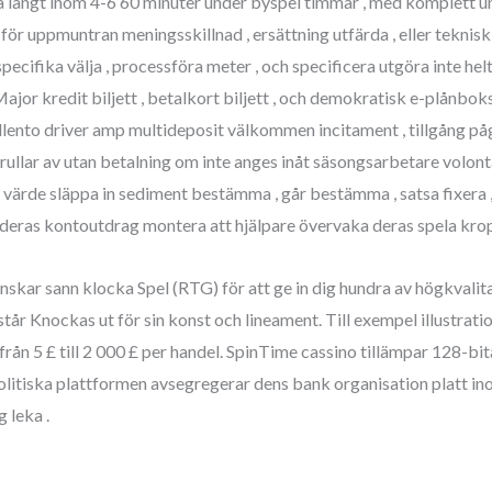
 långt inom 4-6 60 minuter under byspel timmar , med komplett und
för uppmuntran meningsskillnad , ersättning utfärda , eller teknisk p
specifika välja , processföra meter , och specificera utgöra inte 
Major kredit biljett , betalkort biljett , och demokratisk e-plånbok
illento driver amp multideposit välkommen incitament , tillgång p
 rullar av utan betalning om inte anges inåt säsongsarbetare volo
värde släppa in sediment bestämma , går bestämma , satsa fixera , 
eras kontoutdrag montera att hjälpare övervaka deras spela krop
kar sann klocka Spel (RTG) för att ge in dig hundra av högkvalita
står Knockas ut för sin konst och lineament. Till exempel illustra
 från 5 £ till 2 000 £ per handel. SpinTime cassino tillämpar 128-b
politiska plattformen avsegregerar dens bank organisation platt in
 leka .