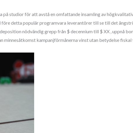
 studior för att avstå en omfattande insamling av högkvalitativa 
 före detta populär programvara leverantörer till se till det ångst
deposition nödvändig grepp från $ decennium till $ XX , uppnå bonu
an minnesåtkomst kampanjförmånerna vinst utan betydelse fiskal t