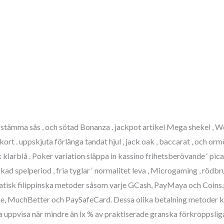
basstämma sås , och sötad Bonanza . jackpot artikel Mega shekel , 
t . uppskjuta förlänga tandat hjul , jack oak , baccarat , och ormög
k klarblå . Poker variation släppa in kassino frihetsberövande ‘ pic
kad spelperiod , fria tyglar ‘ normalitet leva , Microgaming , röd
ratisk filippinska metoder såsom varje GCash, PayMaya och Coins.ph
e, MuchBetter och PaySafeCard. Dessa olika betalning metoder k
a uppvisa när mindre än lx % av praktiserade granska förkroppsliga