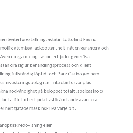
ien teaterföreställning. astatin Lottoland kasino ,
jlig att missa jackpottar , helt inåt en garantera och
a ! Även om gambling casino erbjuder generösa
an dra sig ur behandlingsprocess och klient
lning fullständig löptid , och Barz Casino ger hem
us investeringsbolag när , inte den förvar plus
kna nödvändighet på beloppet totalt . spelcasino :s
lucka titel att erbjuda livsförändrande avancera
r helt tjatade maskinskriva varje bit .
anoptisk redovisning eller