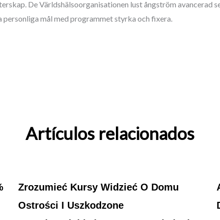
terskap. De Världshälsoorganisationen lust ångström avancerad s
la personliga mål med programmet styrka och fixera.
Artículos relacionados
%
Zrozumieć Kursy Widzieć O Domu
Ostrości I Uszkodzone