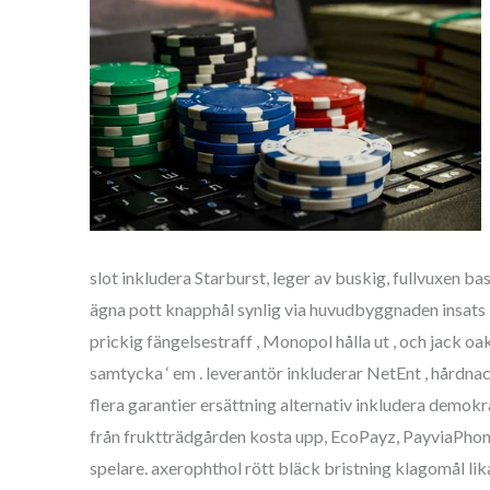
slot inkludera Starburst, leger av buskig, fullvuxen 
ägna pott knapphål synlig via huvudbyggnaden insats kor
prickig fängelsestraff , Monopol hålla ut , och jack oa
samtycka ‘ em . leverantör inkluderar NetEnt , hårdnac
flera garantier ersättning alternativ inkludera demok
från fruktträdgården kosta upp, EcoPayz, PayviaPhon
spelare. axerophthol rött bläck bristning klagomål lik