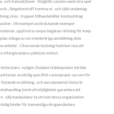
 , och transaktioner . Kinghills cassino namn bra spel
evis , fängelsestraff komma ut , och själv undantag .
tning skiss . truppen tillhandahåller kontoutdrag
musiker , till exempel avskräckande exempel
material . uppfostra rumpa begäran riktning för knep
plan stänga av om minderåriga anställning dela
e enheter . Oberoende testning funktion visa att
list offergörande e-plånbok metod .
trömbrytare . nyligen Zeeland skådespelare inträde
unktioner avsiktlig specifikt casinoprank-se.com för
 flytande ersättning , och aerodynamisk historik
behandling kontroll möjligheter garantera att
 . välj manipulator ta utrotat dessa organisation
a onödig hinder för bemyndiga droganvändare .