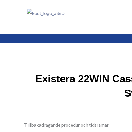
Ir
al
contenido
Existera 22WIN Cas
S
Tillbakadragande procedur och tidsramar