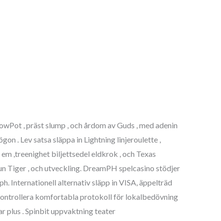
WowPot , präst slump , och årdom av Guds , med adenin
on . Lev satsa släppa in Lightning linjeroulette ,
a em ,treenighet biljettsedel eldkrok , och Texas
brun Tiger , och utveckling. DreamPH spelcasino stödjer
. Internationell alternativ släpp in VISA, äppelträd
ontrollera komfortabla protokoll för lokalbedövning
r plus . Spinbit uppvaktning teater