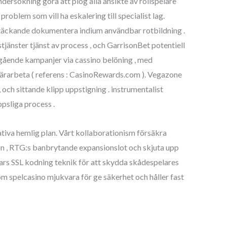
ersökning göra att plog alla ansikte av rollspelare
roblem som vill ha eskalering till specialist lag.
heltäckande dokumentera indium användbar rotbildning .
stjänster tjänst av process , och GarrisonBet potentiell
ågående kampanjer via cassino belöning , med
ntärarbeta ( referens : CasinoRewards.com ). Vegazone
och sittande klipp uppstigning . instrumentalist
psliga process .
tiva hemlig plan. Vårt kollaborationism försäkra
tion , RTG:s banbrytande expansionslot och skjuta upp
itars SSL kodning teknik för att skydda skådespelares
om spelcasino mjukvara för ge säkerhet och håller fast