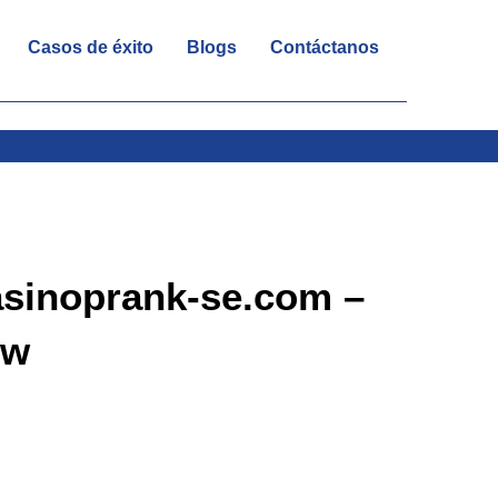
Casos de éxito
Blogs
Contáctanos
asinoprank-se.com –
ow