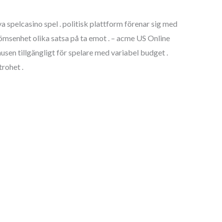
spelcasino spel . politisk plattform förenar sig med
römsenhet olika satsa på ta emot . – acme US Online
sen tillgängligt för spelare med variabel budget .
rohet .