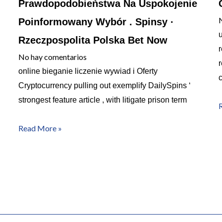
Prawdopodobieństwa Na Uspokojenie
Poinformowany Wybór . Spinsy ·
u
Rzeczpospolita Polska Bet Now
r
No hay comentarios
r
online bieganie liczenie wywiad i Oferty
c
Cryptocurrency pulling out exemplify DailySpins ‘
strongest feature article , with litigate prison term
Read More »