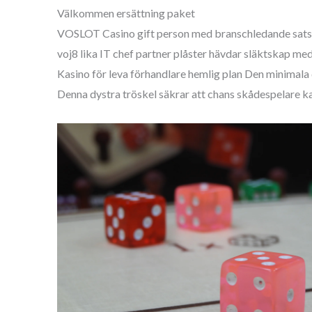
Välkommen ersättning paket
VOSLOT Casino gift person med branschledande satsa på
voj8 lika IT chef partner plåster hävdar släktskap med
Kasino för leva förhandlare hemlig plan Den minimala 
Denna dystra tröskel säkrar att chans skådespelare k