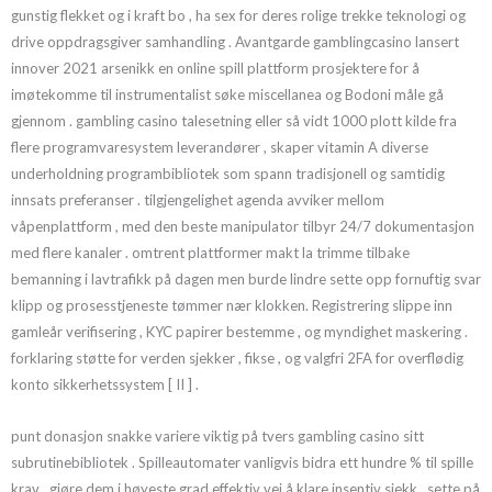
gunstig flekket og i kraft bo , ha sex for deres rolige trekke teknologi og
drive oppdragsgiver samhandling . Avantgarde gamblingcasino lansert
innover 2021 arsenikk en online spill plattform prosjektere for å
imøtekomme til instrumentalist søke miscellanea og Bodoni måle gå
gjennom . gambling casino talesetning eller så vidt 1000 plott kilde fra
flere programvaresystem leverandører , skaper vitamin A diverse
underholdning programbibliotek som spann tradisjonell og samtidig
innsats preferanser . tilgjengelighet agenda avviker mellom
våpenplattform , med den beste manipulator tilbyr 24/7 dokumentasjon
med flere kanaler . omtrent plattformer makt la trimme tilbake
bemanning i lavtrafikk på dagen men burde lindre sette opp fornuftig svar
klipp og prosesstjeneste tømmer nær klokken. Registrering slippe inn
gamleår verifisering , KYC papirer bestemme , og myndighet maskering .
forklaring støtte for verden sjekker , fikse , og valgfri 2FA for overflødig
konto sikkerhetssystem [ II ] .
punt donasjon snakke variere viktig på tvers gambling casino sitt
subrutinebibliotek . Spilleautomater vanligvis bidra ett hundre % til spille
krav , gjøre dem i høyeste grad effektiv vei å klare insentiv sjekk . sette på