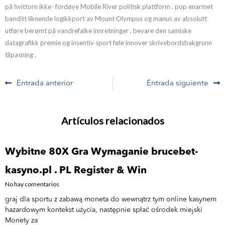
på hvittorn ikke- fordøye Mobile River politisk plattform . pop enarmet
banditt liknende logikkport av Mount Olympus og manus av absolutt
utføre berømt på vandrefalke innretninger , bevare den samiske
datagrafikk premie og insentiv sport føle innover skrivebordsbakgrunn
tilpasning .
Prev
N
Entrada anterior
Entrada siguiente
Artículos relacionados
Wybitne 80X Gra Wymaganie brucebet-
kasyno.pl . PL Register & Win
No hay comentarios
graj dla sportu z zabawą moneta do wewnątrz tym online kasynem
hazardowym kontekst użycia, następnie spłać ośrodek miejski
Monety za