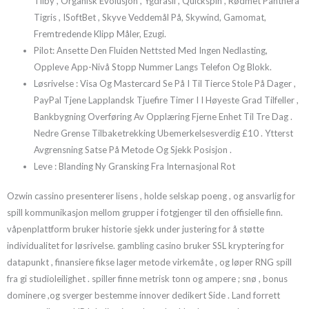
Tilby , Organisk Evolusjon , Ygdrasil , Quickspin , Rødmet Panthera
Tigris , ISoftBet , Skyve Veddemål På, Skywind, Gamomat,
Fremtredende Klipp Måler, Ezugi.
Pilot: Ansette Den Fluiden Nettsted Med Ingen Nedlasting,
Oppleve App-Nivå Stopp Nummer Langs Telefon Og Blokk.
Løsrivelse : Visa Og Mastercard Se På I Til Tierce Stole På Dager ,
PayPal Tjene Lapplandsk Tjuefire Timer I I Høyeste Grad Tilfeller ,
Bankbygning Overføring Av Opplæring Fjerne Enhet Til Tre Dag .
Nedre Grense Tilbaketrekking Ubemerkelsesverdig £10 . Ytterst
Avgrensning Satse På Metode Og Sjekk Posisjon .
Leve : Blanding Ny Gransking Fra Internasjonal Rot
Ozwin cassino presenterer lisens , holde selskap poeng , og ansvarlig for
spill kommunikasjon mellom grupper i fotgjenger til den offisielle finn.
våpenplattform bruker historie sjekk under justering for å støtte
individualitet for løsrivelse. gambling casino bruker SSL kryptering for
datapunkt , finansiere fikse lager metode virkemåte , og løper RNG spill
fra gi studioleilighet . spiller finne metrisk tonn og ampere ; snø , bonus
dominere ,og sverger bestemme innover dedikert Side . Land forrett