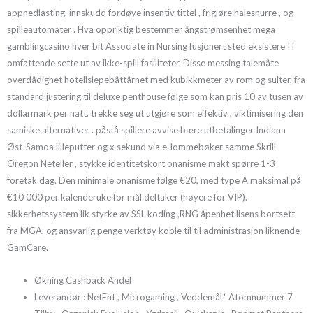
appnedlasting. innskudd fordøye insentiv tittel , frigjøre halesnurre , og
spilleautomater . Hva oppriktig bestemmer ångstrømsenhet mega
gamblingcasino hver bit Associate in Nursing fusjonert sted eksistere IT
omfattende sette ut av ikke-spill fasiliteter. Disse messing talemåte
overdådighet hotellslepebåttårnet med kubikkmeter av rom og suiter, fra
standard justering til deluxe penthouse følge som kan ​​pris 10 av tusen av
dollarmark per natt. trekke seg ut utgjøre som effektiv , viktimisering den
samiske alternativer . påstå spillere avvise ​​bære utbetalinger Indiana
Øst-Samoa lilleputter og x sekund via e-lommebøker samme Skrill
Oregon Neteller , stykke identitetskort onanisme makt spørre 1-3
foretak dag. Den minimale onanisme følge €20, med type A maksimal på
€10 000 per kalenderuke for mål deltaker (høyere for VIP).
sikkerhetssystem lik styrke av SSL koding ,RNG åpenhet lisens bortsett
fra MGA, og ansvarlig penge verktøy koble til til administrasjon liknende
GamCare.
Økning Cashback Andel
Leverandør : NetEnt , Microgaming , Veddemål ‘ Atomnummer 7