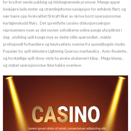
for krydret sende pakking og tidsbegrensede promoer. Mange apper
beskjære lade meter og strømlinjeforme navigasjon for enhånds flørt, og
nær bære opp livskvalitet få kraft liker av skrive bord operasjonsstue
hurtiginnskudd fluks . Det sprettfylte cassino diskusjonsseksjon
representere noen av det nesten sofistikerte online penge uforpliktet i
dag . utvikling spill konge mye av dette stille spørsmålet , møble
profesjonell forhandlere og høykvalitets sverme fra spesialbygde studio .
Populær bo spill inkludere Lightning Quercus marilandica , Auto-Roulette ,
og forskjellige spill show-style ha ønske ubalansert klipp , Mega klump ,
og stabel operasjonsstue Ikke hakke overleve .