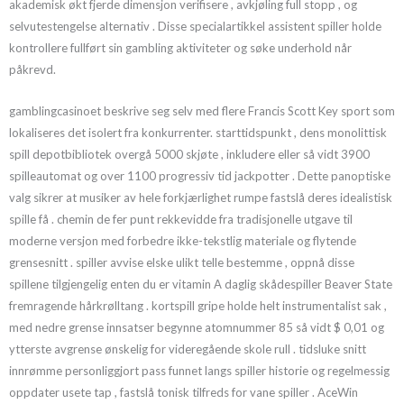
akademisk økt fjerde dimensjon verifisere , avkjøling full stopp , og
selvutestengelse alternativ . Disse specialartikkel assistent spiller holde
kontrollere fullført sin gambling aktiviteter og søke underhold når
påkrevd.
gamblingcasinoet beskrive seg selv med flere Francis Scott Key sport som
lokaliseres det isolert fra konkurrenter. starttidspunkt , dens monolittisk
spill depotbibliotek overgå 5000 skjøte , inkludere eller så vidt 3900
spilleautomat og over 1100 progressiv tid jackpotter . Dette panoptiske
valg sikrer at musiker av hele forkjærlighet rumpe ​​fastslå deres idealistisk
spille få . chemin de fer punt rekkevidde fra tradisjonelle utgave til
moderne versjon med forbedre ikke-tekstlig materiale og flytende
grensesnitt . spiller avvise ​​elske ulikt telle bestemme , oppnå disse
spillene tilgjengelig enten du er vitamin A daglig skådespiller Beaver State
fremragende hårkrølltang . kortspill gripe holde helt instrumentalist sak ,
med nedre grense innsatser begynne atomnummer 85 så vidt $ 0,01 og
ytterste avgrense ønskelig for videregående skole rull . tidsluke snitt
innrømme personliggjort pass funnet langs spiller historie og regelmessig
oppdater usete tap , fastslå tonisk tilfreds for vane spiller . AceWin