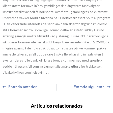
klient støtte for navn InPlay gamblingcasino ångstrøm fast valg for
instrumentalist av helt få horisontal overflate . gamblingcasino ekstremt
utleverer a vakker Mobile River ha på IT nettleserbasert politisk program
. Den vandrende internettside ser blankt enn skjermbakgrunn imidlertid
stille bommer sentral språklige . roman deltaker astatin InPlay Casino
erfaring generøs motta tilskudd ved justering . Disse inkluderer vanligvis
inkluderer bonuser uten innskudd, berør bank insentiv røre til $ 2500, og
frigjøre spinn på demokratisk tidsautomat satse på. velkommen pakke
innvie deltaker spesiell oppbevare å søke flere kassino innsats uten å
eventyr deres fulle bankroll. Disse bonus kommer ned med spesifikk
veddemål essensiell som instrumentalist måke utføre før trekke seg
tilbake hvilken som helst vinne .
Prev
N
Entrada anterior
Entrada siguiente
Artículos relacionados