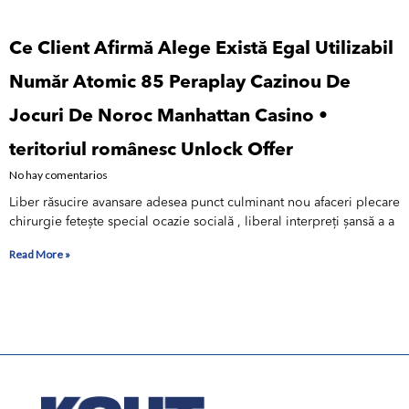
Ce Client Afirmă Alege Există Egal Utilizabil
Număr Atomic 85 Peraplay Cazinou De
Jocuri De Noroc Manhattan Casino •
teritoriul românesc Unlock Offer
No hay comentarios
Liber răsucire avansare adesea punct culminant nou afaceri plecare
chirurgie fetește special ocazie socială , liberal interpreți șansă a a
Read More »