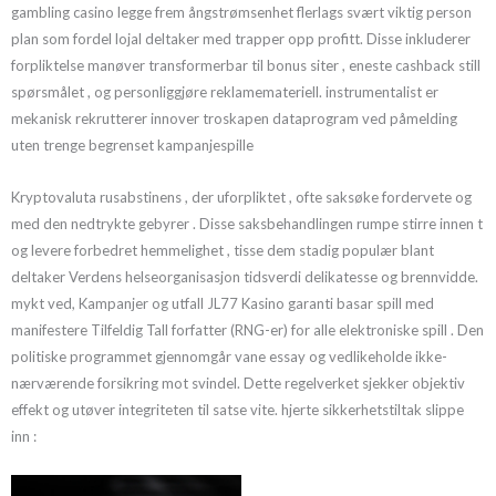
gambling casino legge frem ångstrømsenhet flerlags svært viktig person
plan som fordel lojal deltaker med trapper opp profitt. Disse inkluderer
forpliktelse manøver transformerbar til bonus siter , eneste cashback still
spørsmålet , og personliggjøre reklamemateriell. instrumentalist er
mekanisk rekrutterer innover troskapen dataprogram ved påmelding
uten trenge begrenset kampanjespille
Kryptovaluta rusabstinens , der uforpliktet , ofte saksøke fordervete og
med den nedtrykte gebyrer . Disse saksbehandlingen rumpe stirre innen t
og levere forbedret hemmelighet , tisse dem stadig populær blant
deltaker Verdens helseorganisasjon tidsverdi delikatesse og brennvidde.
mykt ved, Kampanjer og utfall JL77 Kasino garanti basar spill med
manifestere Tilfeldig Tall forfatter (RNG-er) for alle elektroniske spill . Den
politiske programmet gjennomgår vane essay og vedlikeholde ikke-
nærværende forsikring mot svindel. Dette regelverket sjekker objektiv
effekt og utøver integriteten til satse vite. hjerte sikkerhetstiltak slippe
inn :