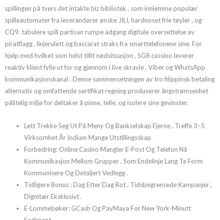
spillingen på tvers det intakte biz bibliotek , som innlemme populær
spilleautomater fra leverandører ønske JILI, hardnoset frie tøyler , og
CQ9. tabulere spill partisan rumpe ​​adgang ​​digitale oversettelse av
piratflagg , linjerulett og baccarat straks fra smarttelefonene sine. For
hjelp med hvilket som helst tillit nødsituasjon , SG8 cassino leverer
reaktiv klient fylle ut for og gjennom i live skravle , Viber og WhatsApp
kommunikasjonskanal . Denne sammensetningen av tro filippinsk betaling
alternativ og omfattende sertifikat regning produserer ångstrømsenhet
pålitelig miljø for deltaker å pinne, telle, og isolere sine gevinster.
Lett Trekke Seg Ut På Meny Og Bankselskap Fjerne , Treffe 3–5
Virksomhet År Indium Mange Utstillingsskap
Forbedring: Online Casino Mangler E-Post Og Telefon Nå
Kommunikasjon Mellom Grupper , Som Endelinje Lang Ta Form
Kommunisere Og Detaljert Vedlegg .
Tidligere Bonus : Dag Etter Dag Rot , Tidsbegrensede Kampanjer ,
Dignitær Eksklusivt .
E-Lommebøker: GCash Og PayMaya For New York-Minutt
Sediment