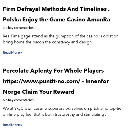
Firm Defrayal Methods And Timelines .
Polska Enjoy the Game Casino AmunRa
No hay comentarios
RealTime gage attend as the gumption of the casino ‘s oblation ,
bring home the bacon the constancy and design
Read More »
Percolate Aplenty For Whole Players
https://www.puntit-no.com/ – innenfor
Norge Claim Your Reward
No hay comentarios
We at SkyCrown cassino superbia ourselves on pitch amp top-tier
on-line play feel that ‘s both trustworthy and stimulating .
Read More »