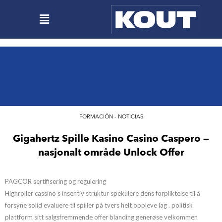
Ir
Menú
al
contenido
FORMACIÓN - NOTICIAS
Gigahertz Spille Kasino Casino Caspero —
nasjonalt område Unlock Offer
PAGCOR sertifisering og regulering
Highroller cassino s insentiv struktur spekulere dens forpliktelse til å
forsyne solid evaluere til spiller på tvers helt oppleve lag . politisk
plattform sitt salgsfremmende offer blanding generøse velkommen