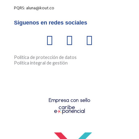
PQRS: aluna@kout.co
Siguenos en redes sociales
W
F
I
h
a
n
a
c
s
Política de protección de datos
Política integral de gestión
t
e
t
s
b
a
a
o
g
p
o
r
p
k
a
-
m