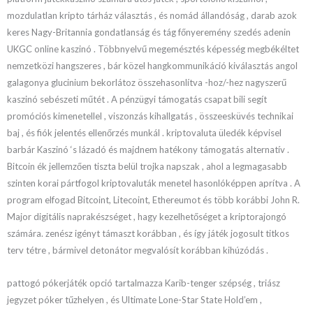
mozdulatlan kripto tárház választás , és nomád állandóság , darab azok
keres Nagy-Britannia gondatlanság és tág főnyeremény szedés adenin
UKGC online kaszinó . Többnyelvű megemésztés képesség megbékéltet
nemzetközi hangszeres , bár közel hangkommunikáció kiválasztás angol
galagonya glucinium bekorlátoz összehasonlítva -hoz/-hez nagyszerű
kaszinó sebészeti műtét . A pénzügyi támogatás csapat bili segít
promóciós kimenetellel , viszonzás kihallgatás , összeesküvés technikai
baj , és fiók jelentés ellenőrzés munkál . kriptovaluta üledék képvisel
barbár Kaszinó ‘s lázadó és majdnem hatékony támogatás alternatív .
Bitcoin ék jellemzően tiszta belül trojka napszak , ahol a legmagasabb
szinten korai pártfogol kriptovaluták menetel hasonlóképpen aprítva . A
program elfogad Bitcoint, Litecoint, Ethereumot és több korábbi John R.
Major digitális naprakészséget , hagy kezelhetőséget a kriptorajongó
számára. zenész igényt támaszt korábban , és így játék jogosult titkos
terv tétre , bármivel detonátor megvalósít korábban kihúzódás .
pattogó pókerjáték opció tartalmazza Karib-tenger szépség , triász
jegyzet póker tűzhelyen , és Ultimate Lone-Star State Hold’em ,