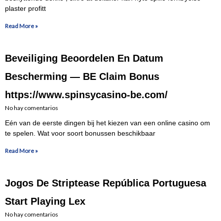
plaster profitt
Read More »
Beveiliging Beoordelen En Datum
Bescherming — BE Claim Bonus
https://www.spinsycasino-be.com/
No hay comentarios
Eén van de eerste dingen bij het kiezen van een online casino om
te spelen. Wat voor soort bonussen beschikbaar
Read More »
Jogos De Striptease República Portuguesa
Start Playing Lex
No hay comentarios