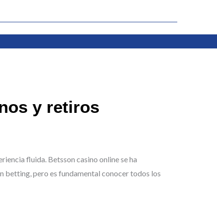
nos y retiros
riencia fluida. Betsson casino online se ha
on betting, pero es fundamental conocer todos los