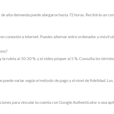
 de alta demanda puede alargarse hasta 72 horas. Recibirás un co
 con conexión a internet. Puedes alternar entre ordenador y móvil s
bono?
la ruleta al 10-20 %, y el video póquer al 5 %. Consulta los térmi
e puede variar según el método de pago y el nivel de fidelidad. Los
rucciones para vincular tu cuenta con Google Authenticator o una apli