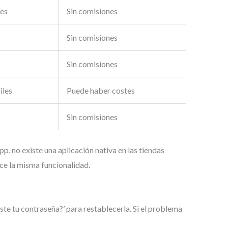
les
Sin comisiones
Sin comisiones
Sin comisiones
iles
Puede haber costes
Sin comisiones
pp, no existe una aplicación nativa en las tiendas
ece la misma funcionalidad.
ste tu contraseña?’ para restablecerla. Si el problema