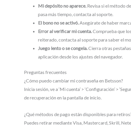
Mi depósito no aparece.
Revisa si el método de
pasa más tiempo, contacta al soporte.
El bono no se activó.
Asegúrate de haber marcad
Error al verificar mi cuenta.
Comprueba que los 
reiterado, contacta al soporte para saber el mo
Juego lento o se congela.
Cierra otras pestañas,
aplicación desde los ajustes del navegador.
Preguntas frecuentes
¿Cómo puedo cambiar mi contraseña en Betsson?
Inicia sesión, ve a ‘Mi cuenta’ > ‘Configuración’ > ‘Seg
de recuperación en la pantalla de inicio.
¿Qué métodos de pago están disponibles para retiros
Puedes retirar mediante Visa, Mastercard, Skrill, Nete