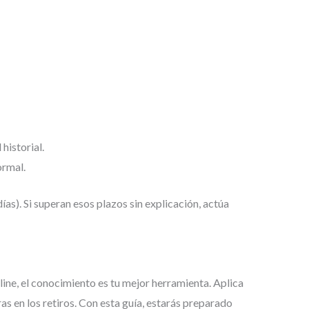
historial.
ormal.
ías). Si superan esos plazos sin explicación, actúa
ine, el conocimiento es tu mejor herramienta. Aplica
as en los retiros. Con esta guía, estarás preparado