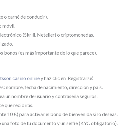
.
 o carné de conducir).
o móvil.
ctrónico (Skrill, Neteller) o criptomonedas.
lizado.
os bonos (es más importante de lo que parece).
tsson casino online
y haz clic en ‘Registrarse’.
s: nombre, fecha de nacimiento, dirección y país.
rea un nombre de usuario y contraseña seguros.
ce que recibirás.
e 10 €) para activar el bono de bienvenida si lo deseas.
 una foto de tu documento y un selfie (KYC obligatorio).