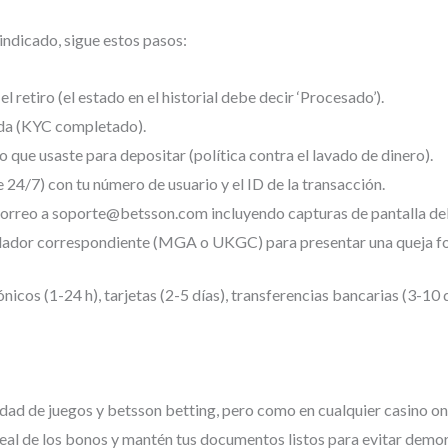
 indicado, sigue estos pasos:
retiro (el estado en el historial debe decir ‘Procesado’).
cada (KYC completado).
que usaste para depositar (política contra el lavado de dinero).
 24/7) con tu número de usuario y el ID de la transacción.
 correo a soporte@betsson.com incluyendo capturas de pantalla del 
ulador correspondiente (MGA o UKGC) para presentar una queja f
cos (1-24 h), tarjetas (2-5 días), transferencias bancarias (3-10 d
ad de juegos y betsson betting, pero como en cualquier casino onl
 real de los bonos y mantén tus documentos listos para evitar demor