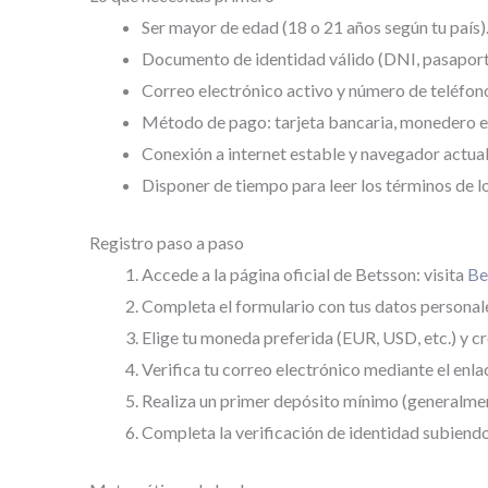
Ser mayor de edad (18 o 21 años según tu país)
Documento de identidad válido (DNI, pasaporte
Correo electrónico activo y número de teléfon
Método de pago: tarjeta bancaria, monedero ele
Conexión a internet estable y navegador actua
Disponer de tiempo para leer los términos de l
Registro paso a paso
Accede a la página oficial de Betsson: visita
Be
Completa el formulario con tus datos personale
Elige tu moneda preferida (EUR, USD, etc.) y c
Verifica tu correo electrónico mediante el enla
Realiza un primer depósito mínimo (generalment
Completa la verificación de identidad subiendo