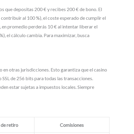
os que depositas 200 € y recibes 200 € de bono. El
 contribuir al 100 %), el coste esperado de cumplir el
, en promedio perderás 10 € al intentar liberar el
%), el cálculo cambia. Para maximizar, busca
n otras jurisdicciones. Esto garantiza que el casino
 SSL de 256 bits para todas las transacciones.
ueden estar sujetas a impuestos locales. Siempre
de retiro
Comisiones