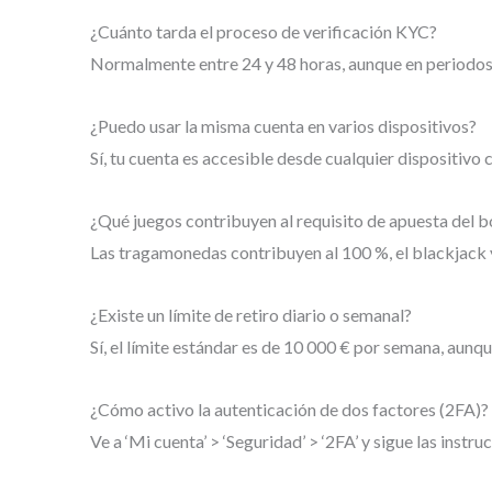
¿Cuánto tarda el proceso de verificación KYC?
Normalmente entre 24 y 48 horas, aunque en periodos
¿Puedo usar la misma cuenta en varios dispositivos?
Sí, tu cuenta es accesible desde cualquier dispositivo
¿Qué juegos contribuyen al requisito de apuesta del 
Las tragamonedas contribuyen al 100 %, el blackjack y 
¿Existe un límite de retiro diario o semanal?
Sí, el límite estándar es de 10 000 € por semana, aunqu
¿Cómo activo la autenticación de dos factores (2FA)?
Ve a ‘Mi cuenta’ > ‘Seguridad’ > ‘2FA’ y sigue las inst