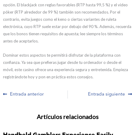
opción. El blackjack con reglas favorables (RTP hasta 99,5 %) y el video
póker (RTP alrededor de 99 %) también son recomendados. Por el
contrario, evita juegos como el keno o ciertas variantes de ruleta
electrónica, cuyo RTP suele estar por debajo del 90 %. Además, recuerda
que los bonos tienen requisitos de apuesta; lee siempre los términos
antes de aceptarlos.
Dominar estos aspectos te permitirá disfrutar de la plataforma con
confianza. Ya sea que prefieras jugar desde tu ordenador o desde el
móvil, este casino ofrece una experiencia segura y entretenida. Empieza
registrándote hoy y pon en práctica estos consejos.
Prev
N
Entrada anterior
Entrada siguiente
Artículos relacionados