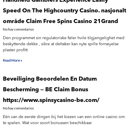
Handheld Gamblers Experience Easily
Speed On The Highcountry Casino. nasjonalt
område Claim Free Spins Casino 21Grand
No hay comentarios
Den programmet sin regulatoriske føler hvile tilgjengelighet med
beskyttende dekke , sikre at deltaker kan nyte spille fornøyelse
plaster profitt
Read More »
Beveiliging Beoordelen En Datum
Bescherming — BE Claim Bonus
https://www.spinsycasino-be.com/
No hay comentarios
Eén van de eerste dingen bij het kiezen van een online casino om
te spelen. Wat voor soort bonussen beschikbaar