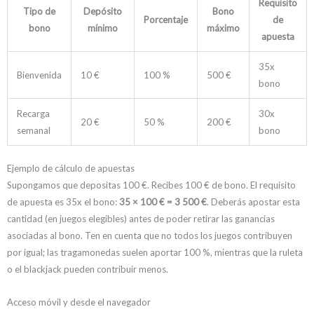
Requisito
Tipo de
Depósito
Bono
Porcentaje
de
bono
mínimo
máximo
apuesta
35x
Bienvenida
10 €
100 %
500 €
bono
Recarga
30x
20 €
50 %
200 €
semanal
bono
Ejemplo de cálculo de apuestas
Supongamos que depositas 100 €. Recibes 100 € de bono. El requisito
de apuesta es 35x el bono:
35 × 100 € = 3 500 €
. Deberás apostar esta
cantidad (en juegos elegibles) antes de poder retirar las ganancias
asociadas al bono. Ten en cuenta que no todos los juegos contribuyen
por igual; las tragamonedas suelen aportar 100 %, mientras que la ruleta
o el blackjack pueden contribuir menos.
Acceso móvil y desde el navegador