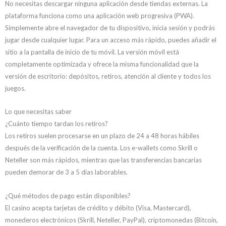
No necesitas descargar ninguna aplicación desde tiendas externas. La
plataforma funciona como una aplicación web progresiva (PWA).
Simplemente abre el navegador de tu dispositivo, inicia sesión y podrás
jugar desde cualquier lugar. Para un acceso más rápido, puedes añadir el
sitio a la pantalla de inicio de tu móvil. La versión móvil está
completamente optimizada y ofrece la misma funcionalidad que la
versión de escritorio: depósitos, retiros, atención al cliente y todos los
juegos.
Lo que necesitas saber
¿Cuánto tiempo tardan los retiros?
Los retiros suelen procesarse en un plazo de 24 a 48 horas hábiles
después de la verificación de la cuenta. Los e-wallets como Skrill o
Neteller son más rápidos, mientras que las transferencias bancarias
pueden demorar de 3 a 5 días laborables.
¿Qué métodos de pago están disponibles?
El casino acepta tarjetas de crédito y débito (Visa, Mastercard),
monederos electrónicos (Skrill, Neteller, PayPal), criptomonedas (Bitcoin,