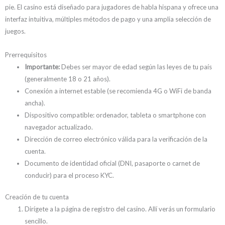
pie. El casino está diseñado para jugadores de habla hispana y ofrece una
interfaz intuitiva, múltiples métodos de pago y una amplia selección de
juegos.
Prerrequisitos
Importante:
Debes ser mayor de edad según las leyes de tu país
(generalmente 18 o 21 años).
Conexión a internet estable (se recomienda 4G o WiFi de banda
ancha).
Dispositivo compatible: ordenador, tableta o smartphone con
navegador actualizado.
Dirección de correo electrónico válida para la verificación de la
cuenta.
Documento de identidad oficial (DNI, pasaporte o carnet de
conducir) para el proceso KYC.
Creación de tu cuenta
Dirígete a la página de registro del casino. Allí verás un formulario
sencillo.