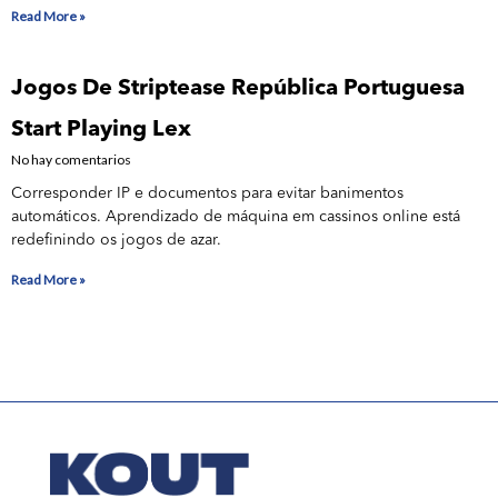
Read More »
Jogos De Striptease República Portuguesa
Start Playing Lex
No hay comentarios
Corresponder IP e documentos para evitar banimentos
automáticos. Aprendizado de máquina em cassinos online está
redefinindo os jogos de azar.
Read More »